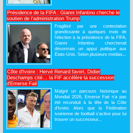
Présidence de la FIFA : Gianni Infantino cherche le
soutien de l'administration Trump
Fragilisé par une contestation
grandissante à quelques mois de
l'élection à la présidence de la FIFA,
Gianni Infantino chercherait
désormais un appui politique aux
États-Unis. Selon plusieurs médias...
Côte d'Ivoire : Hervé Renard favori, Didier
Deschamps cité… la FIF accélère la succession
d'Emerse Faé
Malgré un parcours historique au
Mondial 2026, Emerse Faé n'a pas
été reconduit à la tête de la Côte
d'Ivoire. Alors que la Fédération
ivoirienne de football s'active pour lui
trouver un successeur...