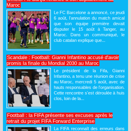
Maroc
Le FC Barcelone a annoncé, ce jeudi
6 août, l'annulation du match amical
que son équipe première devait
disputer le 15 août à Tanger, au
Maroc. Dans un communiqué, le
club catalan explique que...
Scandale : Football: Gianni Infantino accusé d'avoir
promis la finale du Mondial 2030 au Maroc
Le président de la Fifa, Gianni
Infantino, a tenu une réunion de crise
au Maroc, mercredi 5 août, avec de
hauts responsables de l'organisation.
Cette rencontre s'est déroulée à huis
clos, loin de la...
Football : la FIFA présente ses excuses après le
retrait du projet FIFA Forward Enterprise
La FIFA reconnaît des erreurs dans