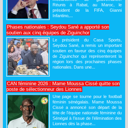
Réunis à Rabat, au Maroc, le
président de la FIFA, Gianni
Infantino,...
Phases nationales : Seydou Sané a apporté son
soutien aux cinq équipes de Ziguinchor
Le président du Casa Sports,
Seydou Sané, a remis un important
soutien en faveur des cinq équipes
de Ziguinchor qui représenteront la
région lors des prochaines phases
nationales. Dans une...
CAN féminine 2026 : Mame Moussa Cissé quitte son
poste de sélectionneur des Lionnes
Une page se tourne pour le football
féminin sénégalais. Mame Moussa
Cissé a annoncé son départ de la
tête de l’équipe nationale féminine du
Sénégal à l’issue de l’élimination des
Lionnes dès la phase...