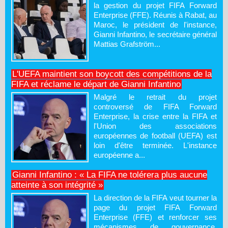
la gestion du projet FIFA Forward
Enterprise (FFE). Réunis à Rabat, au
Maroc, le président de l'instance,
Gianni Infantino, le secrétaire général
Mattias Grafström...
L'UEFA maintient son boycott des compétitions de la
FIFA et réclame le départ de Gianni Infantino
Malgré le retrait du projet
controversé de FIFA Forward
Enterprise, la crise entre la FIFA et
l'Union des associations
européennes de football (UEFA) est
loin d'être terminée. L'instance
européenne a...
Gianni Infantino : « La FIFA ne tolérera plus aucune
atteinte à son intégrité »
La direction de la FIFA veut tourner la
page du projet FIFA Forward
Enterprise (FFE) et renforcer ses
mécanismes de gouvernance.