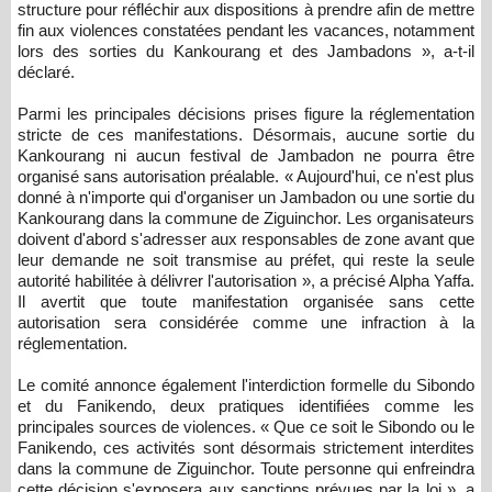
structure pour réfléchir aux dispositions à prendre afin de mettre
fin aux violences constatées pendant les vacances, notamment
lors des sorties du Kankourang et des Jambadons », a-t-il
déclaré.
Parmi les principales décisions prises figure la réglementation
stricte de ces manifestations. Désormais, aucune sortie du
Kankourang ni aucun festival de Jambadon ne pourra être
organisé sans autorisation préalable. « Aujourd'hui, ce n'est plus
donné à n'importe qui d'organiser un Jambadon ou une sortie du
Kankourang dans la commune de Ziguinchor. Les organisateurs
doivent d'abord s'adresser aux responsables de zone avant que
leur demande ne soit transmise au préfet, qui reste la seule
autorité habilitée à délivrer l'autorisation », a précisé Alpha Yaffa.
Il avertit que toute manifestation organisée sans cette
autorisation sera considérée comme une infraction à la
réglementation.
Le comité annonce également l'interdiction formelle du Sibondo
et du Fanikendo, deux pratiques identifiées comme les
principales sources de violences. « Que ce soit le Sibondo ou le
Fanikendo, ces activités sont désormais strictement interdites
dans la commune de Ziguinchor. Toute personne qui enfreindra
cette décision s'exposera aux sanctions prévues par la loi », a