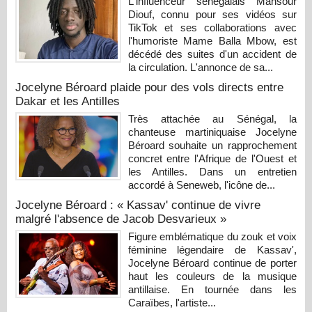
L'influenceur sénégalais Mansour
Diouf, connu pour ses vidéos sur
TikTok et ses collaborations avec
l'humoriste Mame Balla Mbow, est
décédé des suites d'un accident de
la circulation. L'annonce de sa...
Jocelyne Béroard plaide pour des vols directs entre
Dakar et les Antilles
Très attachée au Sénégal, la
chanteuse martiniquaise Jocelyne
Béroard souhaite un rapprochement
concret entre l'Afrique de l'Ouest et
les Antilles. Dans un entretien
accordé à Seneweb, l'icône de...
Jocelyne Béroard : « Kassav' continue de vivre
malgré l'absence de Jacob Desvarieux »
Figure emblématique du zouk et voix
féminine légendaire de Kassav',
Jocelyne Béroard continue de porter
haut les couleurs de la musique
antillaise. En tournée dans les
Caraïbes, l'artiste...