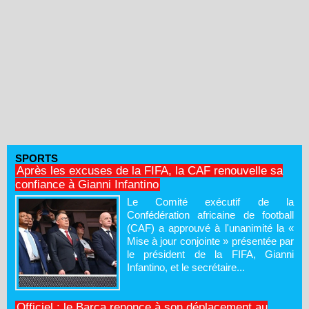
SPORTS
Après les excuses de la FIFA, la CAF renouvelle sa
confiance à Gianni Infantino
Le Comité exécutif de la
Confédération africaine de football
(CAF) a approuvé à l'unanimité la «
Mise à jour conjointe » présentée par
le président de la FIFA, Gianni
Infantino, et le secrétaire...
Officiel : le Barça renonce à son déplacement au