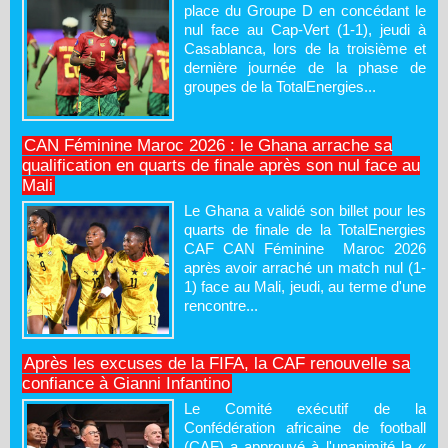
place du Groupe D en concédant le
nul face au Cap-Vert (1-1), jeudi à
Casablanca, lors de la troisième et
dernière journée de la phase de
groupes de la TotalEnergies...
CAN Féminine Maroc 2026 : le Ghana arrache sa
qualification en quarts de finale après son nul face au
Mali
Le Ghana a validé son billet pour les
quarts de finale de la TotalEnergies
CAF CAN Féminine Maroc 2026
après avoir arraché un match nul (1-
1) face au Mali, jeudi, au terme d'une
rencontre...
Après les excuses de la FIFA, la CAF renouvelle sa
confiance à Gianni Infantino
Le Comité exécutif de la
Confédération africaine de football
(CAF) a approuvé à l'unanimité la «