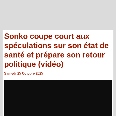
Sonko coupe court aux
spéculations sur son état de
santé et prépare son retour
politique (vidéo)
Samedi 25 Octobre 2025