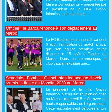
Mise à jour conjointe » présentée par
le président de la FIFA, Gianni
Infantino, et le secrétaire...
Officiel : le Barça renonce à son déplacement au
Maroc
Le FC Barcelone a annoncé, ce jeudi
6 août, l'annulation du match amical
que son équipe première devait
disputer le 15 août à Tanger, au
Maroc. Dans un communiqué, le
club catalan explique que...
Scandale : Football: Gianni Infantino accusé d'avoir
promis la finale du Mondial 2030 au Maroc
Le président de la Fifa, Gianni
Infantino, a tenu une réunion de crise
au Maroc, mercredi 5 août, avec de
hauts responsables de l'organisation.
Cette rencontre s'est déroulée à huis