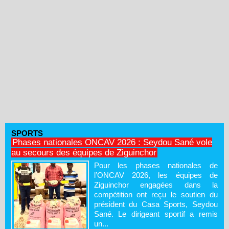
SPORTS
Phases nationales ONCAV 2026 : Seydou Sané vole
au secours des équipes de Ziguinchor
Pour les phases nationales de
l’ONCAV 2026, les équipes de
Ziguinchor engagées dans la
compétition ont reçu le soutien du
président du Casa Sports, Seydou
Sané. Le dirigeant sportif a remis
un...