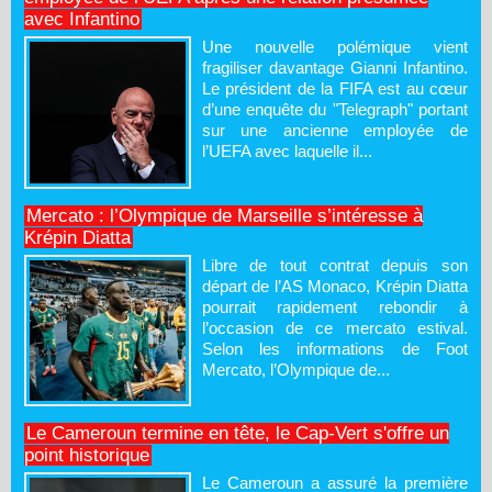
avec Infantino
Une nouvelle polémique vient
fragiliser davantage Gianni Infantino.
Le président de la FIFA est au cœur
d’une enquête du "Telegraph" portant
sur une ancienne employée de
l’UEFA avec laquelle il...
Mercato : l’Olympique de Marseille s’intéresse à
Krépin Diatta
Libre de tout contrat depuis son
départ de l’AS Monaco, Krépin Diatta
pourrait rapidement rebondir à
l’occasion de ce mercato estival.
Selon les informations de Foot
Mercato, l’Olympique de...
Le Cameroun termine en tête, le Cap-Vert s'offre un
point historique
Le Cameroun a assuré la première