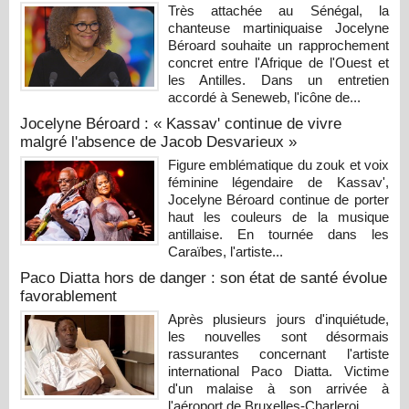
Très attachée au Sénégal, la
chanteuse martiniquaise Jocelyne
Béroard souhaite un rapprochement
concret entre l'Afrique de l'Ouest et
les Antilles. Dans un entretien
accordé à Seneweb, l'icône de...
Jocelyne Béroard : « Kassav' continue de vivre
malgré l'absence de Jacob Desvarieux »
Figure emblématique du zouk et voix
féminine légendaire de Kassav',
Jocelyne Béroard continue de porter
haut les couleurs de la musique
antillaise. En tournée dans les
Caraïbes, l'artiste...
Paco Diatta hors de danger : son état de santé évolue
favorablement
Après plusieurs jours d'inquiétude,
les nouvelles sont désormais
rassurantes concernant l'artiste
international Paco Diatta. Victime
d'un malaise à son arrivée à
l'aéroport de Bruxelles-Charleroi...