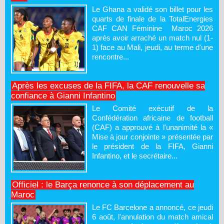
Le Ghana a validé son billet pour les
quarts de finale de la TotalEnergies
CAF CAN Féminine Maroc 2026
après avoir arraché un match nul (1-
1) face au Mali, jeudi, au terme d'une
rencontre...
Après les excuses de la FIFA, la CAF renouvelle sa
confiance à Gianni Infantino
Le Comité exécutif de la
Confédération africaine de football
(CAF) a approuvé à l'unanimité la «
Mise à jour conjointe » présentée par
le président de la FIFA, Gianni
Infantino, et le secrétaire...
Officiel : le Barça renonce à son déplacement au
Maroc
Le FC Barcelone a annoncé, ce jeudi
6 août, l'annulation du match amical