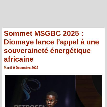
Sommet MSGBC 2025 :
Diomaye lance l’appel à une
souveraineté énergétique
africaine
Mardi 9 Décembre 2025