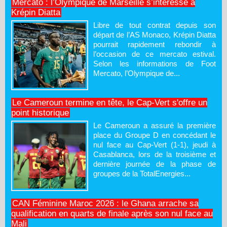
Mercato : l’Olympique de Marseille s’intéresse à
Krépin Diatta
Libre de tout contrat depuis son
départ de l’AS Monaco, Krépin Diatta
pourrait rapidement rebondir à
l’occasion de ce mercato estival.
Selon les informations de Foot
Mercato, l’Olympique de...
Le Cameroun termine en tête, le Cap-Vert s'offre un
point historique
Le Cameroun a assuré la première
place du Groupe D en concédant le
nul face au Cap-Vert (1-1), jeudi à
Casablanca, lors de la troisième et
dernière journée de la phase de
groupes de la TotalEnergies...
CAN Féminine Maroc 2026 : le Ghana arrache sa
qualification en quarts de finale après son nul face au
Mali