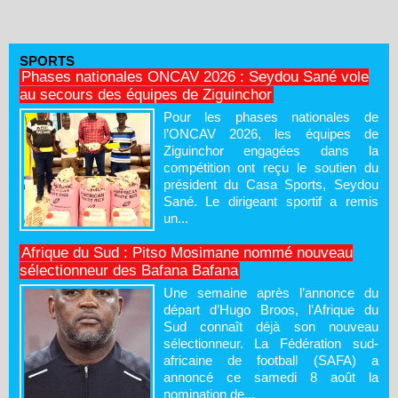
SPORTS
Phases nationales ONCAV 2026 : Seydou Sané vole
au secours des équipes de Ziguinchor
Pour les phases nationales de
l’ONCAV 2026, les équipes de
Ziguinchor engagées dans la
compétition ont reçu le soutien du
président du Casa Sports, Seydou
Sané. Le dirigeant sportif a remis
un...
Afrique du Sud : Pitso Mosimane nommé nouveau
sélectionneur des Bafana Bafana
Une semaine après l’annonce du
départ d’Hugo Broos, l’Afrique du
Sud connaît déjà son nouveau
sélectionneur. La Fédération sud-
africaine de football (SAFA) a
annoncé ce samedi 8 août la
nomination de...