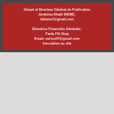
Gérant et Directeur Général de Publication
Ibrahima Khalil DIEME,
kdieme7@gmail.com
Directrice Financière Générale:.
Fanta Fifi Diop
Email: exclusif7@gmail.com
Inscription au site