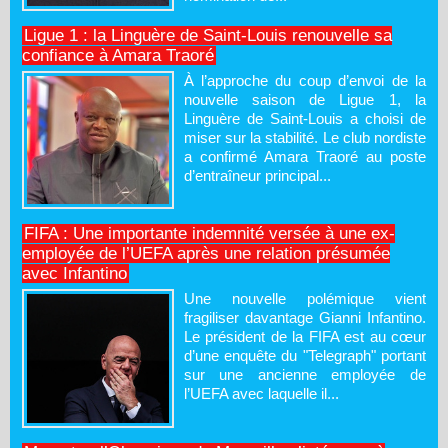
Ligue 1 : la Linguère de Saint-Louis renouvelle sa
confiance à Amara Traoré
À l’approche du coup d’envoi de la
nouvelle saison de Ligue 1, la
Linguère de Saint-Louis a choisi de
miser sur la stabilité. Le club nordiste
a confirmé Amara Traoré au poste
d’entraîneur principal...
FIFA : Une importante indemnité versée à une ex-
employée de l’UEFA après une relation présumée
avec Infantino
Une nouvelle polémique vient
fragiliser davantage Gianni Infantino.
Le président de la FIFA est au cœur
d’une enquête du "Telegraph" portant
sur une ancienne employée de
l’UEFA avec laquelle il...