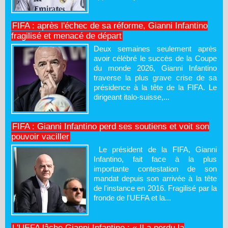
FIFA : après l'échec de sa réforme, Gianni Infantino
fragilisé et menacé de départ
Deux semaines seulement après
avoir célébré le succès de la Coupe
du monde 2026, Gianni Infantino
traverse la plus grave crise de sa
présidence à la tête de la FIFA. Le
dirigeant italo-suisse,...
FIFA : Gianni Infantino perd ses soutiens et voit son
pouvoir vaciller
Le président de la FIFA, Gianni
Infantino, fait face à la plus
importante contestation de son
mandat depuis son arrivée à la tête
de l'instance en 2016. Fragilisé par la
fronde de l'UEFA et la...
L'UEFA lâche Gianni Infantino : « Il a perdu la