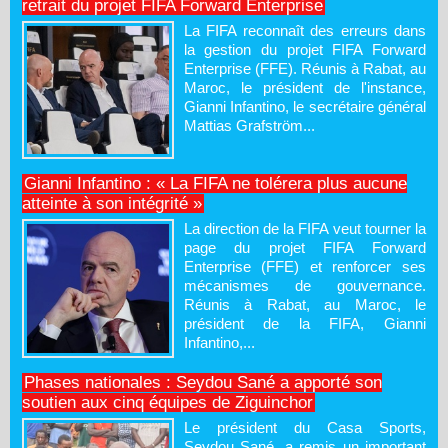
retrait du projet FIFA Forward Enterprise
La FIFA reconnaît des erreurs dans
la gestion du projet FIFA Forward
Enterprise (FFE). Réunis à Rabat, au
Maroc, le président de l'instance,
Gianni Infantino, le secrétaire général
Mattias Grafström...
Gianni Infantino : « La FIFA ne tolérera plus aucune
atteinte à son intégrité »
La direction de la FIFA veut tourner la
page du projet FIFA Forward
Enterprise (FFE) et renforcer ses
mécanismes de gouvernance.
Réunis à Rabat, au Maroc, le
président de la FIFA, Gianni
Infantino,...
Phases nationales : Seydou Sané a apporté son
soutien aux cinq équipes de Ziguinchor
Le président du Casa Sports,
Seydou Sané, a remis un important