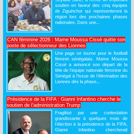
soutien en faveur des cinq équipes
de Ziguinchor qui représenteront la
région lors des prochaines phases
nationales. Dans une...
CAN féminine 2026 : Mame Moussa Cissé quitte son
poste de sélectionneur des Lionnes
Une page se tourne pour le football
féminin sénégalais. Mame Moussa
Cissé a annoncé son départ de la
tête de l’équipe nationale féminine du
Sénégal à l’issue de l’élimination des
Lionnes dès la phase...
Présidence de la FIFA : Gianni Infantino cherche le
soutien de l'administration Trump
Fragilisé par une contestation
grandissante à quelques mois de
l'élection à la présidence de la FIFA,
Gianni Infantino chercherait