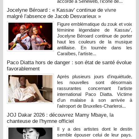
accordé à Seneweb, l'icône de...
Jocelyne Béroard : « Kassav' continue de vivre
malgré l'absence de Jacob Desvarieux »
Figure emblématique du zouk et voix
féminine légendaire de Kassav',
Jocelyne Béroard continue de porter
haut les couleurs de la musique
antillaise. En tournée dans les
Caraïbes, l'artiste...
Paco Diatta hors de danger : son état de santé évolue
favorablement
Après plusieurs jours d'inquiétude,
les nouvelles sont désormais
rassurantes concernant l'artiste
international Paco Diatta. Victime
d'un malaise à son arrivée à
l'aéroport de Bruxelles-Charleroi...
JOJ Dakar 2026 : découvrez Mamy Mbaye, la
chanteuse de l'hymne officiel
Il y a des artistes dont le destin
semble épouser celui de leur pays.