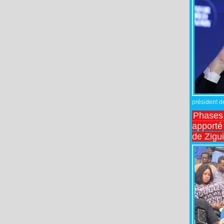
président de
Phases 
apporté
de Zigu