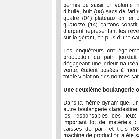
permis de saisir un volume im
d’huile, huit (08) sacs de fari
quatre (04) plateaux en fer d
quatorze (14) cartons consti
d’argent représentant les rev
sur le gérant, en plus d’une ca
Les enquêteurs ont égaleme
production du pain jouxtait 
dégageant une odeur nauséab
vente, étaient posées à même
totale violation des normes san
Une deuxième boulangerie où
Dans la même dynamique, un
autre boulangerie clandestine d
les responsables des lieux
important lot de matériels : 
caisses de pain et trois (0
machine de production a été sa