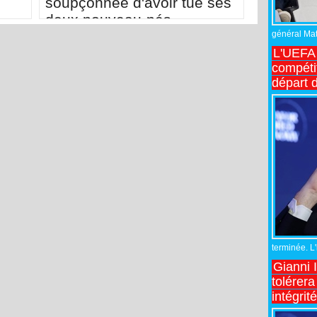
soupçonnée d'avoir tué ses
deux nouveau-nés
on
général Matt
L'UEFA 
compétit
départ d
terminée. L
Gianni 
tolérera
intégrit