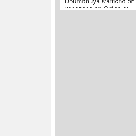
Doumbouya s'affiche en
vacances en Grèce et
balaie les rumeurs sur s
état de santé