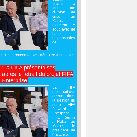
Infantino, a
tenu une
réunion de
crise au
Maroc,
mercredi 5
août, avec de
hauts
responsables
de
on. Cette rencontre s'est déroulée à huis clos,
l : la FIFA présente ses
après le retrait du projet FIFA
 Enterprise
La FIFA
reconnaît des
erreurs dans
la gestion du
projet FIFA
Forward
Enterprise
(FFE). Réunis
à Rabat, au
Maroc, le
président de
l'instance,