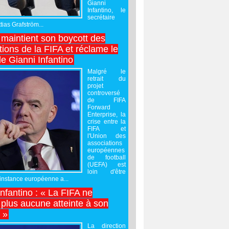
Gianni
Infantino, le
secrétaire
ias Grafström...
maintient son boycott des
ions de la FIFA et réclame le
e Gianni Infantino
Malgré le
retrait du
projet
controversé
de FIFA
Forward
Enterprise, la
crise entre la
FIFA et
l'Union des
associations
européennes
de football
(UEFA) est
loin d'être
'instance européenne a...
Infantino : « La FIFA ne
 plus aucune atteinte à son
é »
La direction