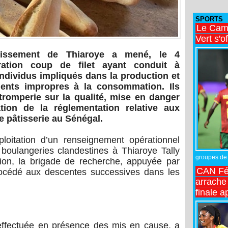
SPORTS
Le Came
Vert s'o
dissement de Thiaroye a mené, le 4
ation coup de filet ayant conduit à
 individus impliqués dans la production et
ments impropres à la consommation. Ils
tromperie sur la qualité, mise en danger
ation de la réglementation relative aux
de pâtisserie au Sénégal.
xploitation d’un renseignement opérationnel
 boulangeries clandestines à Thiaroye Tally
groupes de 
sion, la brigade de recherche, appuyée par
CAN Fé
procédé aux descentes successives dans les
arrache 
finale a
 effectuée en présence des mis en cause, a