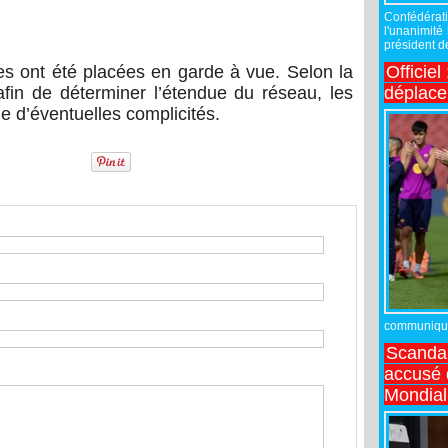
Confédérati
l'unanimité
président de
Officiel
es ont été placées en garde à vue. Selon la
déplac
 afin de déterminer l’étendue du réseau, les
que d’éventuelles complicités.
communiqué,
Scandal
accusé d
Mondial