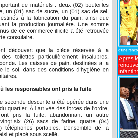
portant de matériels : deux (02) bouteilles
ne, un (01) sac de sucre, un (01) sac de sel,
estinés à la fabrication du pain, ainsi que
tuant la production journalière. Une somme
enus de ce commerce illicite a été retrouvée
rte consulaire.
nt découvert que la pièce réservée à la
d'une rencon
des toilettes particulièrement insalubres,
Après l
onde. Les caisses de pain, destinées à la
renouve
 le sol, dans des conditions d’hygiène en
Infantin
itaires.
 les responsables ont pris la fuite
e seconde descente a été opérée dans une
u quartier. À l’arrivée des forces de l’ordre,
 ont pris la fuite, abandonnant un autre
vingt-six (26) sacs de farine, quatre (04)
3) téléphones portables. L’ensemble de la
isi et placé sous scellé.