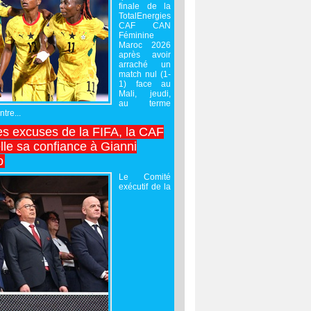
finale de la
TotalEnergies
CAF CAN
Féminine
Maroc 2026
après avoir
arraché un
match nul (1-
1) face au
Mali, jeudi,
au terme
tre...
es excuses de la FIFA, la CAF
lle sa confiance à Gianni
o
Le Comité
exécutif de la