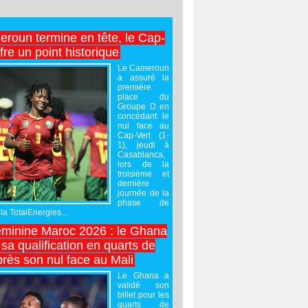
roun termine en tête, le Cap-
ffre un point historique
Le Cameroun
a assuré la
première
place du
Groupe D en
concédant le
nul face au
Cap-Vert (1-
1), jeudi à
Casablanca,
lors de la
troisième et
dernière
journée de la
phase de
la TotalEnergies...
minine Maroc 2026 : le Ghana
sa qualification en quarts de
près son nul face au Mali
Le Ghana a
validé son
billet pour les
quarts de