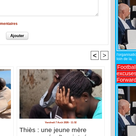
mmentaires
<
>
l'organisati
loin de la...
Footbal
excuses 
Forward
Vendredi 7 Août 2026 - 11:32
Thiès : une jeune mère