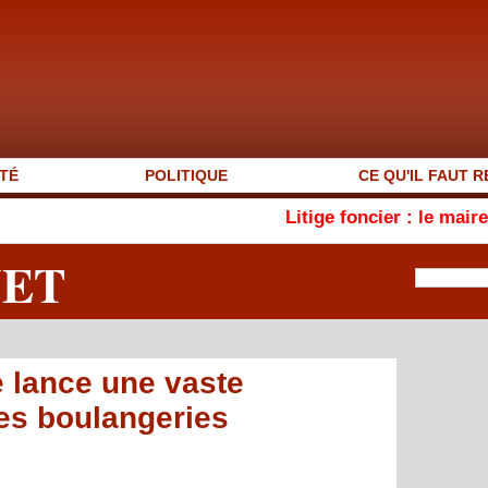
TÉ
POLITIQUE
CE QU'IL FAUT R
Litige foncier : le maire de Sindia, 
NET
e lance une vaste
les boulangeries