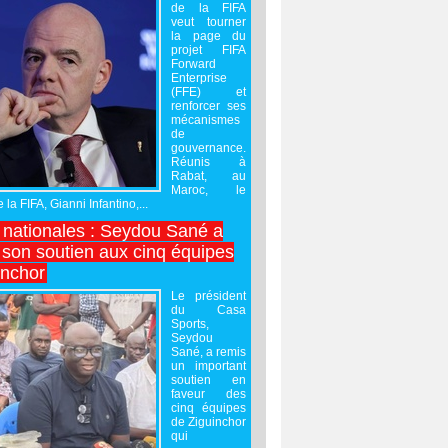
de la FIFA
veut tourner
la page du
projet FIFA
Forward
Enterprise
(FFE) et
renforcer ses
mécanismes
de
gouvernance.
Réunis à
Rabat, au
Maroc, le
 la FIFA, Gianni Infantino,...
nationales : Seydou Sané a
 son soutien aux cinq équipes
inchor
Le président
du Casa
Sports,
Seydou
Sané, a remis
un important
soutien en
faveur des
cinq équipes
de Ziguinchor
qui