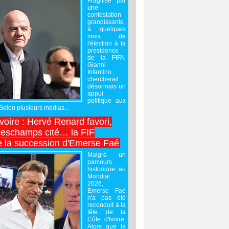
Fragilisé par
une
contestation
grandissante
à quelques
mois de
l'élection à la
présidence
de la FIFA,
Gianni
Infantino
chercherait
désormais un
appui
politique aux
 Selon plusieurs médias...
Ivoire : Hervé Renard favori,
Deschamps cité… la FIF
e la succession d'Emerse Faé
Malgré un
parcours
historique au
Mondial
2026,
Emerse Faé
n'a pas été
reconduit à la
tête de la
Côte d'Ivoire.
Alors que la