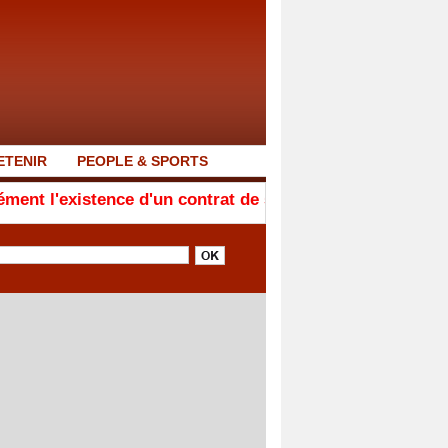
ETENIR
PEOPLE & SPORTS
ce d'un contrat de 50 millions de FCFA avec Feñial Digi