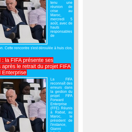
tenu une
réunion de
crise au
Maroc,
mercredi 5
août, avec de
hauts
responsables
de
on. Cette rencontre s'est déroulée à huis clos,
l : la FIFA présente ses
après le retrait du projet FIFA
 Enterprise
La FIFA
reconnaît des
erreurs dans
la gestion du
projet FIFA
Forward
Enterprise
(FFE). Réunis
à Rabat, au
Maroc, le
président de
l'instance,
Gianni