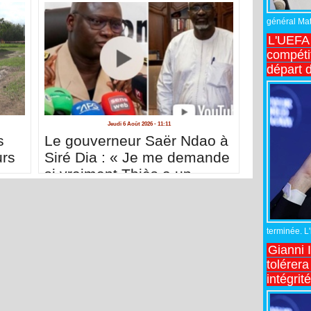
général Matt
L'UEFA 
compétit
départ d
Jeudi 6 Août 2026 - 11:11
s
Le gouverneur Saër Ndao à
urs
Siré Dia : « Je me demande
si vraiment Thiès a un
conseil départemental »
terminée. L
Gianni 
tolérera
intégrit