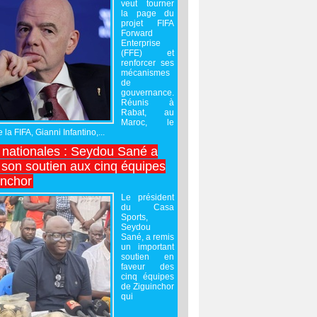
veut tourner
la page du
projet FIFA
Forward
Enterprise
(FFE) et
renforcer ses
mécanismes
de
gouvernance.
Réunis à
Rabat, au
Maroc, le
 la FIFA, Gianni Infantino,...
nationales : Seydou Sané a
 son soutien aux cinq équipes
inchor
Le président
du Casa
Sports,
Seydou
Sané, a remis
un important
soutien en
faveur des
cinq équipes
de Ziguinchor
qui