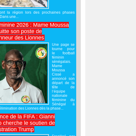
ront la région lors des prochaines phases
 Dans une...
minine 2026 : Mame Moussa
uitte son poste de
onneur des Lionnes
Une page se
tourne pour
le football
féminin
sénégalais.
Mame
Moussa
Cissé a
annoncé son
départ de la
tête de
l’équipe
nationale
féminine du
Sénégal à
’élimination des Lionnes dès la phase...
nce de la FIFA : Gianni
o cherche le soutien de
stration Trump