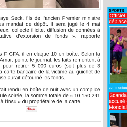
SPORTS
Officiel
ye Seck, fils de l’ancien Premier ministre
déplac
us mandat de dépôt. Il sera jugé le 4 mai
eux, collecte illicite, diffusion de données à
tative d’extorsion de fonds », rapporte
ns F CFA, il en claque 10 en boîte. Selon la
mar, pointe le journal, les faits remontent à
 pour retirer 5 000 euros (soit plus de 3
a carte bancaire de la victime au guichet de
use aurait détourné les fonds.
communiqué,
serait rendu en boîte de nuit avec un complice
Scandal
eule soirée, la somme totale de « 10 150 291
accusé d
 l’insu » du propriétaire de la carte.
Mondial