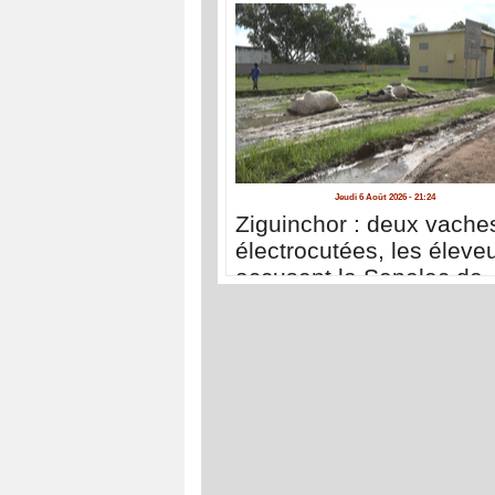
Jeudi 6 Août 2026 - 21:24
Ziguinchor : deux vache
électrocutées, les éleve
accusent la Senelec de
négligence