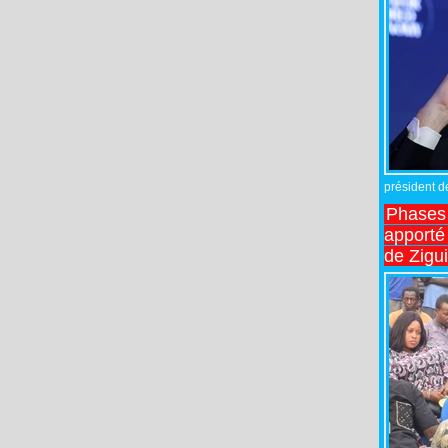
président de
Phases 
apporté
de Zigu