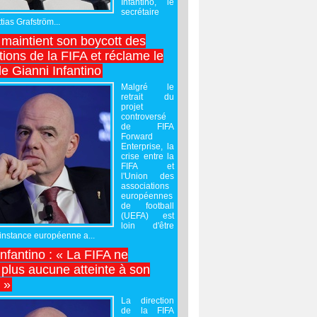
Infantino, le
secrétaire
ias Grafström...
maintient son boycott des
ions de la FIFA et réclame le
e Gianni Infantino
Malgré le
retrait du
projet
controversé
de FIFA
Forward
Enterprise, la
crise entre la
FIFA et
l'Union des
associations
européennes
de football
(UEFA) est
loin d'être
'instance européenne a...
Infantino : « La FIFA ne
 plus aucune atteinte à son
é »
La direction
de la FIFA