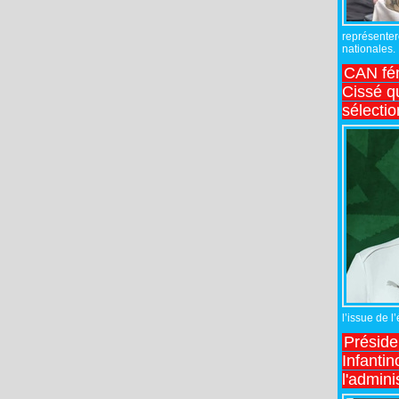
représente
nationales.
CAN fé
Cissé q
sélecti
l’issue de l
Préside
Infantin
l'admini