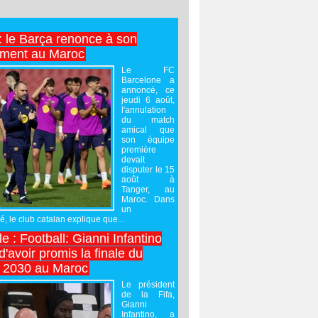
 : le Barça renonce à son
ement au Maroc
Le FC
Barcelone a
annoncé, ce
jeudi 6 août,
l'annulation
du match
amical que
son équipe
première
devait
disputer le 15
août à
Tanger, au
Maroc. Dans
un
 le club catalan explique que...
e : Football: Gianni Infantino
'avoir promis la finale du
 2030 au Maroc
Le président
de la Fifa,
Gianni
Infantino, a