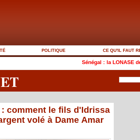
TÉ
POLITIQUE
CE QU'IL FAUT R
Sénégal : la LONASE dément l'existen
NET
 : comment le fils d'Idrissa
'argent volé à Dame Amar