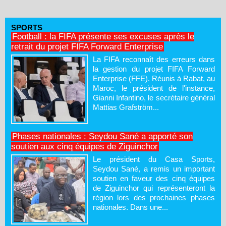
SPORTS
Football : la FIFA présente ses excuses après le
retrait du projet FIFA Forward Enterprise
La FIFA reconnaît des erreurs dans
la gestion du projet FIFA Forward
Enterprise (FFE). Réunis à Rabat, au
Maroc, le président de l'instance,
Gianni Infantino, le secrétaire général
Mattias Grafström...
Phases nationales : Seydou Sané a apporté son
soutien aux cinq équipes de Ziguinchor
Le président du Casa Sports,
Seydou Sané, a remis un important
soutien en faveur des cinq équipes
de Ziguinchor qui représenteront la
région lors des prochaines phases
nationales. Dans une...