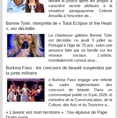
devant la justice après les propos à
caractère raciste attribués à la
sénatrice paraguayenne Celeste
Amarilla à l'encontre de...
Bonnie Tyler, interprète de « Total Eclipse of the Heart
», est décédée
La chanteuse galloise Bonnie Tyler
est décédée ce jeudi 9 juillet au
Portugal à l'âge de 75 ans, selon une
annonce faite par sa famille sur les
réseaux sociaux. L'artiste,
mondialement connue pour...
Burkina Faso : les concours de beauté suspendus par
la junte militaire
e Burkina Faso engage une refonte
du cadre réglementaire des
concours de beauté. Dans un
communiqué publié ce 8 juin 2026, le
ministère de la Communication, de la
Culture, des Arts et du Tourisme a...
« L’avenir est mon territoire » : l'ex-épouse de Pape
Diallo parle