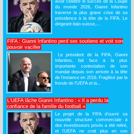
avoir célébré le succès de la Coupe
du monde 2026, Gianni Infantino
traverse la plus grave crise de sa
présidence à la tête de la FIFA. Le
dirigeant italo-suisse,...
FIFA : Gianni Infantino perd ses soutiens et voit son
pouvoir vaciller
Le président de la FIFA, Gianni
Infantino, fait face à la plus
importante contestation de son
mandat depuis son arrivée à la tête
de l'instance en 2016. Fragilisé par la
fronde de l'UEFA et la...
L'UEFA lâche Gianni Infantino : « Il a perdu la
confiance de la famille du football »
Le projet de la FIFA d’ouvrir sa
nouvelle structure commerciale à
des investisseurs privés a été retiré,
et l’UEFA ne croit plus en son