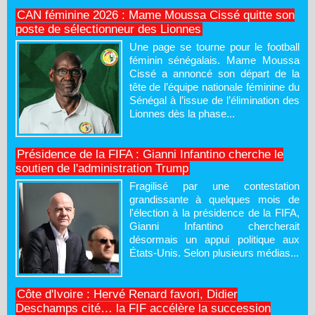
CAN féminine 2026 : Mame Moussa Cissé quitte son
poste de sélectionneur des Lionnes
Une page se tourne pour le football
féminin sénégalais. Mame Moussa
Cissé a annoncé son départ de la
tête de l’équipe nationale féminine du
Sénégal à l’issue de l’élimination des
Lionnes dès la phase...
Présidence de la FIFA : Gianni Infantino cherche le
soutien de l'administration Trump
Fragilisé par une contestation
grandissante à quelques mois de
l'élection à la présidence de la FIFA,
Gianni Infantino chercherait
désormais un appui politique aux
États-Unis. Selon plusieurs médias...
Côte d'Ivoire : Hervé Renard favori, Didier
Deschamps cité… la FIF accélère la succession