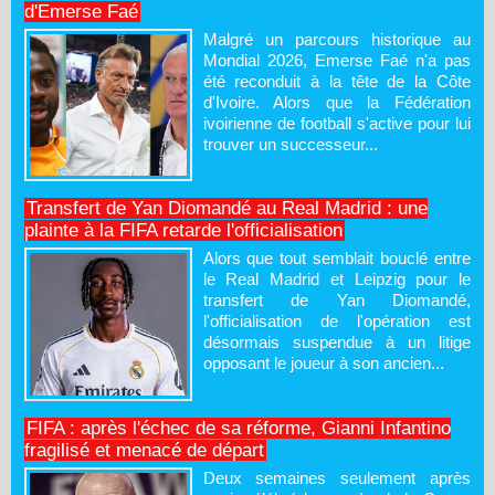
d'Emerse Faé
Malgré un parcours historique au
Mondial 2026, Emerse Faé n'a pas
été reconduit à la tête de la Côte
d'Ivoire. Alors que la Fédération
ivoirienne de football s'active pour lui
trouver un successeur...
Transfert de Yan Diomandé au Real Madrid : une
plainte à la FIFA retarde l'officialisation
Alors que tout semblait bouclé entre
le Real Madrid et Leipzig pour le
transfert de Yan Diomandé,
l'officialisation de l'opération est
désormais suspendue à un litige
opposant le joueur à son ancien...
FIFA : après l'échec de sa réforme, Gianni Infantino
fragilisé et menacé de départ
Deux semaines seulement après