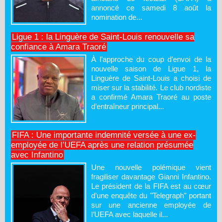
annoncé ce samedi 8 août la
nomination de...
Ligue 1 : la Linguère de Saint-Louis renouvelle sa
confiance à Amara Traoré
À l’approche du coup d’envoi de la
nouvelle saison de Ligue 1, la
Linguère de Saint-Louis a choisi de
miser sur la stabilité. Le club nordiste
a confirmé Amara Traoré au poste
d’entraîneur principal...
FIFA : Une importante indemnité versée à une ex-
employée de l’UEFA après une relation présumée
avec Infantino
Une nouvelle polémique vient
fragiliser davantage Gianni Infantino.
Le président de la FIFA est au cœur
d’une enquête du "Telegraph" portant
sur une ancienne employée de
l’UEFA avec laquelle il...