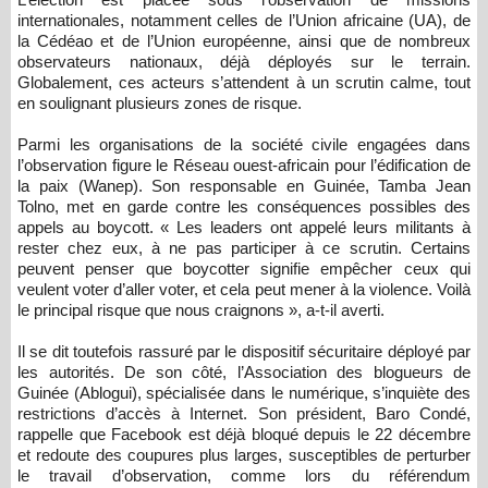
internationales, notamment celles de l’Union africaine (UA), de
la Cédéao et de l’Union européenne, ainsi que de nombreux
observateurs nationaux, déjà déployés sur le terrain.
Globalement, ces acteurs s’attendent à un scrutin calme, tout
en soulignant plusieurs zones de risque.
Parmi les organisations de la société civile engagées dans
l’observation figure le Réseau ouest-africain pour l’édification de
la paix (Wanep). Son responsable en Guinée, Tamba Jean
Tolno, met en garde contre les conséquences possibles des
appels au boycott. « Les leaders ont appelé leurs militants à
rester chez eux, à ne pas participer à ce scrutin. Certains
peuvent penser que boycotter signifie empêcher ceux qui
veulent voter d’aller voter, et cela peut mener à la violence. Voilà
le principal risque que nous craignons », a-t-il averti.
Il se dit toutefois rassuré par le dispositif sécuritaire déployé par
les autorités. De son côté, l’Association des blogueurs de
Guinée (Ablogui), spécialisée dans le numérique, s’inquiète des
restrictions d’accès à Internet. Son président, Baro Condé,
rappelle que Facebook est déjà bloqué depuis le 22 décembre
et redoute des coupures plus larges, susceptibles de perturber
le travail d’observation, comme lors du référendum