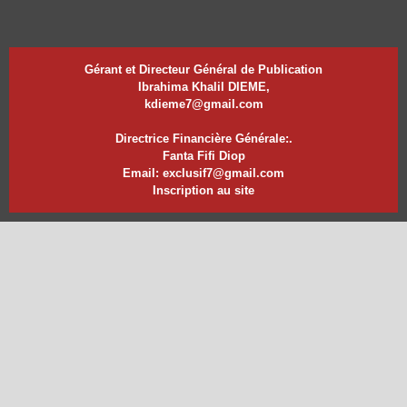
Gérant et Directeur Général de Publication
Ibrahima Khalil DIEME,
kdieme7@gmail.com
Directrice Financière Générale:.
Fanta Fifi Diop
Email: exclusif7@gmail.com
Inscription au site