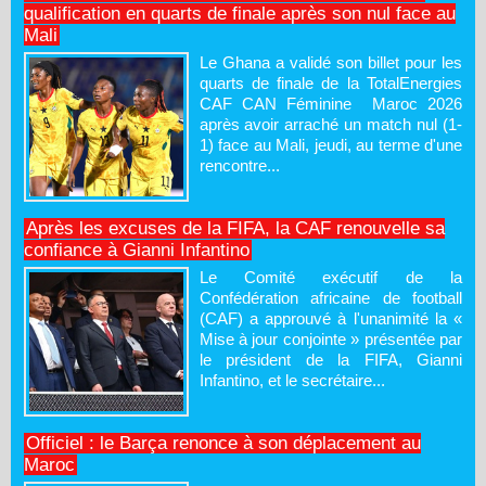
qualification en quarts de finale après son nul face au
Mali
Le Ghana a validé son billet pour les
quarts de finale de la TotalEnergies
CAF CAN Féminine Maroc 2026
après avoir arraché un match nul (1-
1) face au Mali, jeudi, au terme d'une
rencontre...
Après les excuses de la FIFA, la CAF renouvelle sa
confiance à Gianni Infantino
Le Comité exécutif de la
Confédération africaine de football
(CAF) a approuvé à l'unanimité la «
Mise à jour conjointe » présentée par
le président de la FIFA, Gianni
Infantino, et le secrétaire...
Officiel : le Barça renonce à son déplacement au
Maroc