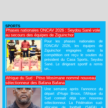
SPORTS
Phases nationales ONCAV 2026 : Seydou Sané vole
au secours des équipes de Ziguinchor
Pour les phases nationales de
l’ONCAV 2026, les équipes de
Ziguinchor engagées dans la
compétition ont reçu le soutien du
président du Casa Sports, Seydou
Sané. Le dirigeant sportif a remis
un...
Afrique du Sud : Pitso Mosimane nommé nouveau
sélectionneur des Bafana Bafana
Une semaine après l’annonce du
départ d’Hugo Broos, l’Afrique du
Sud connaît déjà son nouveau
sélectionneur. La Fédération sud-
africaine de football (SAFA) a