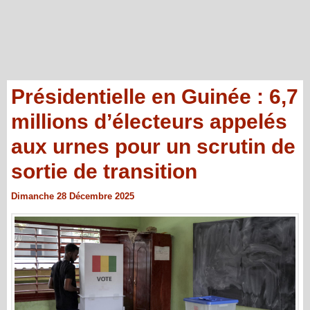
Présidentielle en Guinée : 6,7
millions d’électeurs appelés
aux urnes pour un scrutin de
sortie de transition
Dimanche 28 Décembre 2025