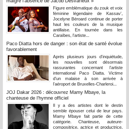
malgré l'absence de Jacob Desvarieux »
Figure emblématique du zouk et voix
féminine légendaire de Kassav',
Jocelyne Béroard continue de porter
haut les couleurs de la musique
antillaise. En tournée dans les
Caraïbes, l'artiste...
Paco Diatta hors de danger : son état de santé évolue
favorablement
Après plusieurs jours d'inquiétude,
les nouvelles sont désormais
rassurantes concernant l'artiste
international Paco Diatta. Victime
d'un malaise à son arrivée à
l'aéroport de Bruxelles-Charleroi...
JOJ Dakar 2026 : découvrez Mamy Mbaye, la
chanteuse de l'hymne officiel
Il y a des artistes dont le destin
semble épouser celui de leur pays.
Mamy Mbaye fait partie de cette
catégorie. Chanteuse, auteure-
compositrice, actrice et productrice,