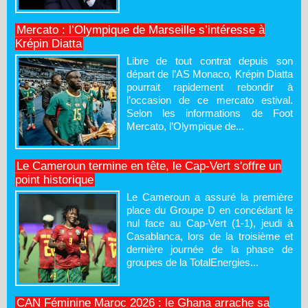
Mercato : l’Olympique de Marseille s’intéresse à
Krépin Diatta
Libre de tout contrat depuis son
départ de l’AS Monaco, Krépin Diatta
pourrait rapidement rebondir à
l’occasion de ce mercato estival.
Selon les informations de Foot
Mercato, l’Olympique de...
Le Cameroun termine en tête, le Cap-Vert s'offre un
point historique
Le Cameroun a assuré la première
place du Groupe D en concédant le
nul face au Cap-Vert (1-1), jeudi à
Casablanca, lors de la troisième et
dernière journée de la phase de
groupes de la TotalEnergies...
CAN Féminine Maroc 2026 : le Ghana arrache sa