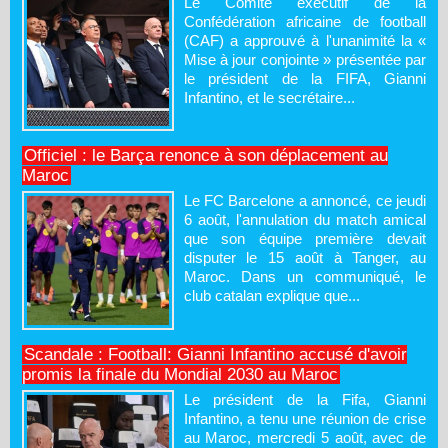
Le Comité exécutif de la
Confédération africaine de football
(CAF) a approuvé à l'unanimité la «
Mise à jour conjointe » présentée par
le président de la FIFA, Gianni
Infantino, et le secrétaire...
Officiel : le Barça renonce à son déplacement au
Maroc
Le FC Barcelone a annoncé, ce jeudi
6 août, l'annulation du match amical
que son équipe première devait
disputer le 15 août à Tanger, au
Maroc. Dans un communiqué, le
club catalan explique que...
Scandale : Football: Gianni Infantino accusé d'avoir
promis la finale du Mondial 2030 au Maroc
Le président de la Fifa, Gianni
Infantino, a tenu une réunion de crise
au Maroc, mercredi 5 août, avec de