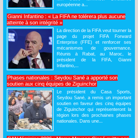
européenne a...
Gianni Infantino : « La FIFA ne tolérera plus aucune
atteinte à son intégrité »
La direction de la FIFA veut tourner la
page du projet FIFA Forward
Enterprise (FFE) et renforcer ses
mécanismes de gouvernance.
Réunis à Rabat, au Maroc, le
président de la FIFA, Gianni
Infantino,...
Phases nationales : Seydou Sané a apporté son
soutien aux cinq équipes de Ziguinchor
Le président du Casa Sports,
Seydou Sané, a remis un important
soutien en faveur des cinq équipes
de Ziguinchor qui représenteront la
région lors des prochaines phases
nationales. Dans une...