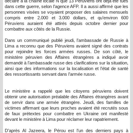
déclaré à la chaîne locale N que 13 Péruviens ont déjà été tués
dans cette guerre, selon l’agence AFP. Il a aussi affirmé que les
personnes visées se voyaient proposer des salaires mensuels
compris entre 2.000 et 3.000 dollars, et qu’environ 600
Péruviens auraient été attirés depuis octobre dernier pour
combattre aux côtés de la Russie.
Dans un communiqué publié jeudi, l’ambassade de Russie à
Lima a reconnu que des Péruviens avaient signé des contrats
pour rejoindre les forces armées russes. De son côté, le
ministère péruvien des Affaires étrangères a indiqué avoir
demandé à l’ambassade russe des clarifications sur la situation,
ainsi que des informations sur la localisation et l’état de santé
des ressortissants servant dans l’armée russe.
Le ministère a rappelé que les citoyens péruviens doivent
obtenir une autorisation préalable des Affaires étrangères avant
de servir dans une armée étrangère. Jeudi, des familles de
victimes affirmant que leurs proches avaient été recrutés sous
de faux prétextes pour combattre en Ukraine ont manifesté
devant le ministère à Lima pour réclamer leur rapatriement.
D’après Al Jazeera, le Pérou est l’un des derniers pays à