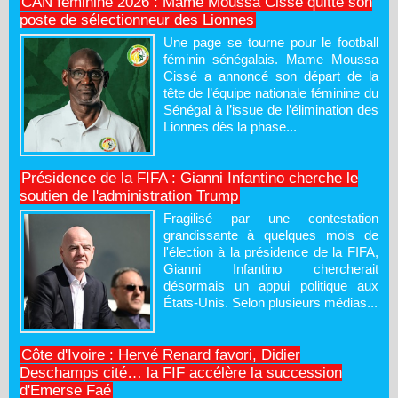
CAN féminine 2026 : Mame Moussa Cissé quitte son
poste de sélectionneur des Lionnes
Une page se tourne pour le football
féminin sénégalais. Mame Moussa
Cissé a annoncé son départ de la
tête de l’équipe nationale féminine du
Sénégal à l’issue de l’élimination des
Lionnes dès la phase...
Présidence de la FIFA : Gianni Infantino cherche le
soutien de l'administration Trump
Fragilisé par une contestation
grandissante à quelques mois de
l'élection à la présidence de la FIFA,
Gianni Infantino chercherait
désormais un appui politique aux
États-Unis. Selon plusieurs médias...
Côte d'Ivoire : Hervé Renard favori, Didier
Deschamps cité… la FIF accélère la succession
d'Emerse Faé