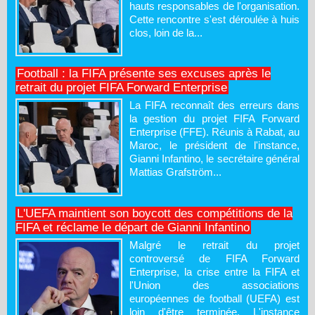
hauts responsables de l'organisation.
Cette rencontre s'est déroulée à huis
clos, loin de la...
Football : la FIFA présente ses excuses après le
retrait du projet FIFA Forward Enterprise
La FIFA reconnaît des erreurs dans
la gestion du projet FIFA Forward
Enterprise (FFE). Réunis à Rabat, au
Maroc, le président de l'instance,
Gianni Infantino, le secrétaire général
Mattias Grafström...
L'UEFA maintient son boycott des compétitions de la
FIFA et réclame le départ de Gianni Infantino
Malgré le retrait du projet
controversé de FIFA Forward
Enterprise, la crise entre la FIFA et
l'Union des associations
européennes de football (UEFA) est
loin d'être terminée. L'instance