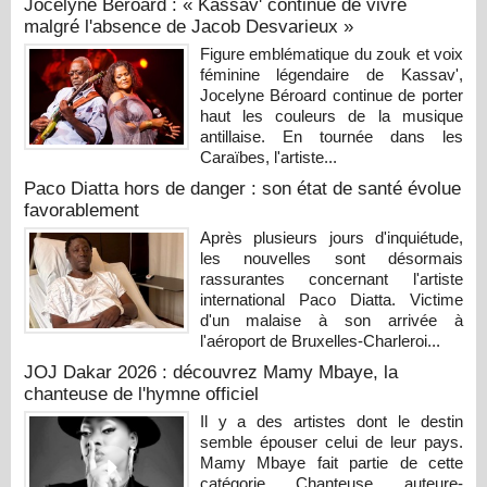
Jocelyne Béroard : « Kassav' continue de vivre
malgré l'absence de Jacob Desvarieux »
Figure emblématique du zouk et voix
féminine légendaire de Kassav',
Jocelyne Béroard continue de porter
haut les couleurs de la musique
antillaise. En tournée dans les
Caraïbes, l'artiste...
Paco Diatta hors de danger : son état de santé évolue
favorablement
Après plusieurs jours d'inquiétude,
les nouvelles sont désormais
rassurantes concernant l'artiste
international Paco Diatta. Victime
d'un malaise à son arrivée à
l'aéroport de Bruxelles-Charleroi...
JOJ Dakar 2026 : découvrez Mamy Mbaye, la
chanteuse de l'hymne officiel
Il y a des artistes dont le destin
semble épouser celui de leur pays.
Mamy Mbaye fait partie de cette
catégorie. Chanteuse, auteure-