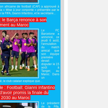
on africaine de football (CAF) a approuvé à
 la « Mise à jour conjointe » présentée par le
 la FIFA, Gianni Infantino, et le secrétaire...
 : le Barça renonce à son
ement au Maroc
Le FC
Barcelone a
annoncé, ce
jeudi 6 août,
l'annulation
du match
amical que
son équipe
première
devait
disputer le 15
août à
Tanger, au
Maroc. Dans
un
 le club catalan explique que...
e : Football: Gianni Infantino
'avoir promis la finale du
 2030 au Maroc
Le président
de la Fifa,