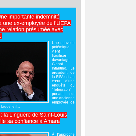
Une importante indemnité
à une ex-employée de l’UEFA
ne relation présumée avec
o
Une nouvelle
polémique
vient
fragiliser
davantage
Gianni
Infantino. Le
président de
la FIFA est au
cœur d’une
enquête du
"Telegraph"
portant sur
une ancienne
employée de
laquelle il...
 : la Linguère de Saint-Louis
lle sa confiance à Amara
À l’approche