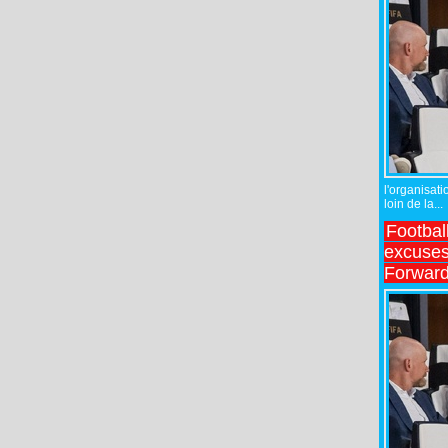
l'organisati
loin de la...
Footbal
excuses 
Forward