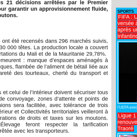
es 21 décisions arrêtées par le Premier
r garantir un approvisionnement fluide,
SPORTS
outons.
FIFA : 
versée 
après u
Infantin
 ont été recensés dans 296 marchés suivis,
830 000 têtes. La production locale a couvert
tations du Mali et de la Mauritanie 29,78%.
 demeurent : manque d’espaces aménagés à
ques, flambée de l’aliment de bétail liée aux
areté des tourteaux, cherté du transport et
t celui de l’Intérieur doivent sécuriser tous
s de convoyage, zones d’attente et points de
ions sera facilitée, avec tolérance de trois
l’UEFA avec 
eur et Collectivités territoriales veilleront à
Ligue 1
érations de droits et taxes sur les moutons.
renouve
evage feront respecter la tarification
Traoré
êtée avec les transporteurs.