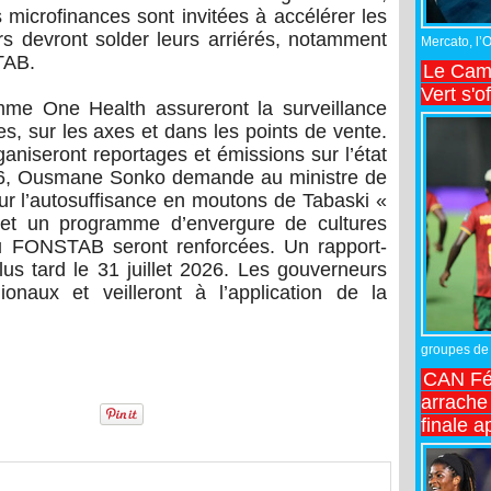
crofinances sont invitées à accélérer les
rs devront solder leurs arriérés, notamment
Mercato, l’
STAB.
Le Came
Vert s'o
mme One Health assureront la surveillance
res, sur les axes et dans les points de vente.
niseront reportages et émissions sur l’état
26, Ousmane Sonko demande au ministre de
our l’autosuffisance en moutons de Tabaski «
, et un programme d’envergure de cultures
du FONSTAB seront renforcées. Un rapport-
lus tard le 31 juillet 2026. Les gouverneurs
onaux et veilleront à l’application de la
groupes de 
CAN Fé
arrache 
finale a