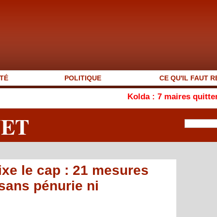
TÉ
POLITIQUE
CE QU'IL FAUT R
Kolda : 7 maires quittent l’APR, le
NET
xe le cap : 21 mesures
sans pénurie ni