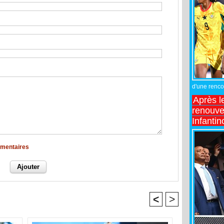
d'une rencon
Après l
renouve
Infantin
mmentaires
<
>