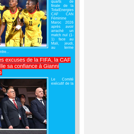
quarts de
finale de la
TotalEnergies
CAF CAN
Féminine
Maroc 2026
après avoir
arraché un
match nul (1-
1) face au
Mali, jeudi,
au terme
tre...
es excuses de la FIFA, la CAF
lle sa confiance à Gianni
o
Le Comité
exécutif de la