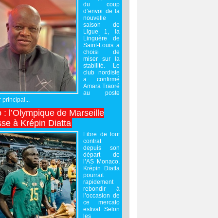
du coup
d’envoi de la
nouvelle
saison de
Ligue 1, la
Linguère de
Saint-Louis a
choisi de
miser sur la
stabilité. Le
club nordiste
a confirmé
Amara Traoré
au poste
 principal...
 : l’Olympique de Marseille
sse à Krépin Diatta
Libre de tout
contrat
depuis son
départ de
l’AS Monaco,
Krépin Diatta
pourrait
rapidement
rebondir à
l’occasion de
ce mercato
estival. Selon
les