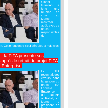
Gianni
Infantino, a
tenu une
réunion de
crise au
Maroc,
mercredi 5
août, avec de
hauts
responsables
de
on. Cette rencontre s'est déroulée à huis clos,
l : la FIFA présente ses
après le retrait du projet FIFA
 Enterprise
La FIFA
reconnaît des
erreurs dans
la gestion du
projet FIFA
Forward
Enterprise
(FFE). Réunis
à Rabat, au
Maroc, le
président de