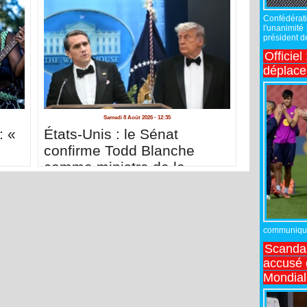
Confédérati
l'unanimité
président de
Officiel
déplac
Samedi 8 Août 2026 - 12:35
: «
États-Unis : le Sénat
confirme Todd Blanche
comme ministre de la
Justice de Trump
communiqué,
Scandal
accusé d
Mondial