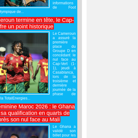
informations
de Foot
Olympique de...
roun termine en tête, le Cap-
ffre un point historique
Le Cameroun
a assuré la
première
place du
Groupe D en
concédant le
nul face au
Cap-Vert (1-
1), jeudi à
Casablanca,
lors de la
troisième et
dernière
journée de la
phase de
la TotalEnergies...
minine Maroc 2026 : le Ghana
sa qualification en quarts de
près son nul face au Mali
Le Ghana a
validé son
billet pour les