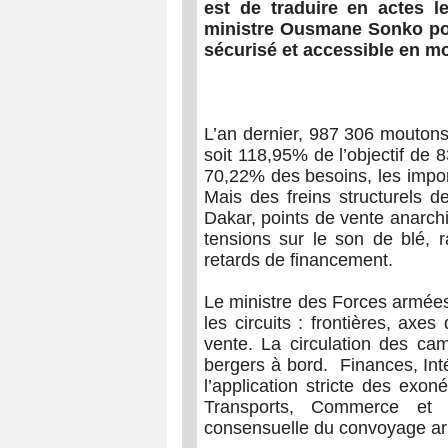
est de traduire en actes l
ministre Ousmane Sonko pou
sécurisé et accessible en m
L’an dernier, 987 306 moutons
soit 118,95% de l’objectif de 
70,22% des besoins, les impor
Mais des freins structurels
Dakar, points de vente anarchi
tensions sur le son de blé, r
retards de financement.
Le ministre des Forces armées e
les circuits : frontières, axe
vente. La circulation des cam
bergers à bord. Finances, Intéri
l’application stricte des exon
Transports, Commerce et Él
consensuelle du convoyage arr