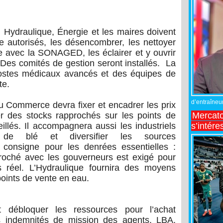
, Hydraulique, Énergie et les maires doivent
 autorisés, les désencombrer, les nettoyer
te avec la SONAGED, les éclairer et y ouvrir
 Des comités de gestion seront installés. La
ostes médicaux avancés et des équipes de
te.
d’entraîneur
du Commerce devra fixer et encadrer les prix
Mercato
ller des stocks rapprochés sur les points de
s’intére
eillés. Il accompagnera aussi les industriels
de blé et diversifier les sources
consigne pour les denrées essentielles :
roché avec les gouverneurs est exigé pour
 réel. L’Hydraulique fournira des moyens
s points de vente en eau.
 débloquer les ressources pour l’achat
es indemnités de mission des agents. LBA,