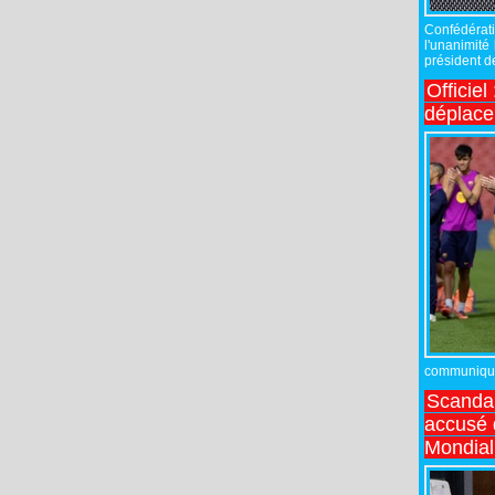
Confédérati
l'unanimité
président de
Officiel
déplac
communiqué,
Scandal
accusé d
Mondial