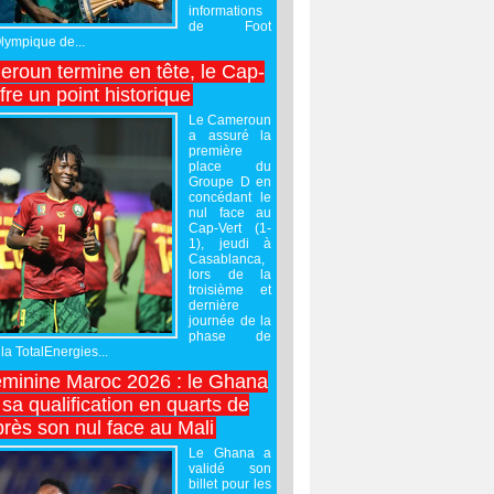
informations
de Foot
Olympique de...
roun termine en tête, le Cap-
ffre un point historique
Le Cameroun
a assuré la
première
place du
Groupe D en
concédant le
nul face au
Cap-Vert (1-
1), jeudi à
Casablanca,
lors de la
troisième et
dernière
journée de la
phase de
la TotalEnergies...
minine Maroc 2026 : le Ghana
sa qualification en quarts de
près son nul face au Mali
Le Ghana a
validé son
billet pour les