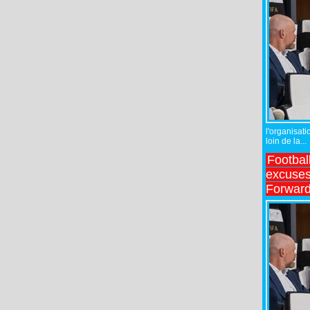
l'organisati
loin de la...
Footbal
excuses 
Forward