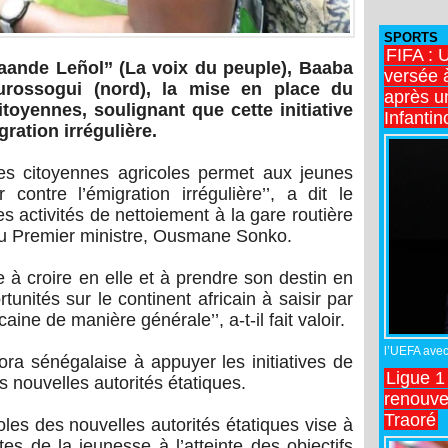
SPORTS
FIFA : 
aande Leñol’’ (La voix du peuple), Baaba
versée 
rossogui (nord), la mise en place du
après u
oyennes, soulignant que cette initiative
Infantin
gration irrégulière.
s citoyennes agricoles permet aux jeunes
r contre l’émigration irrégulière’’, a dit le
s activités de nettoiement à la gare routière
u Premier ministre, Ousmane Sonko.
 à croire en elle et à prendre son destin en
tunités sur le continent africain à saisir par
aine de manière générale’’, a-t-il fait valoir.
l’UEFA avec 
spora sénégalaise à appuyer les initiatives de
Ligue 1
s nouvelles autorités étatiques.
renouve
Traoré
oles des nouvelles autorités étatiques vise à
s de la jeunesse à l’atteinte des objectifs