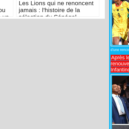
Les Lions qui ne renoncent
ou
jamais : l'histoire de la
e vs
sélection du Sénégal
d'une rencon
Après l
renouve
Infantin