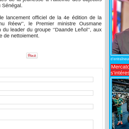
u Sénégal.
 lancement officiel de la 4e édition de la
Sunu Réew’’, le Premier ministre Ousmane
on du leader du groupe ‘’Daande Leñol’’, aux
le de nettoiement.
d’entraîneur
Mercato
s’intére