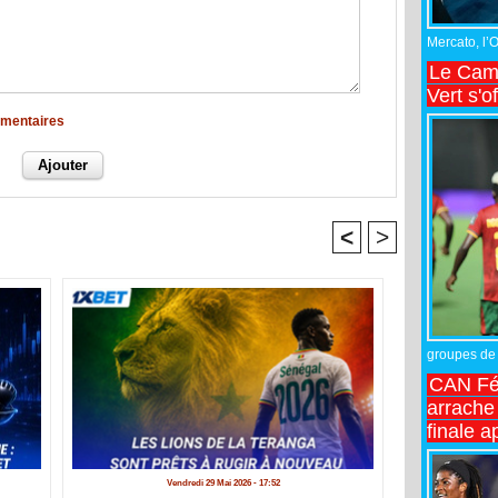
Mercato, l’
Le Came
Vert s'o
mmentaires
<
>
groupes de 
CAN Fé
arrache 
finale a
Vendredi 29 Mai 2026 - 17:52