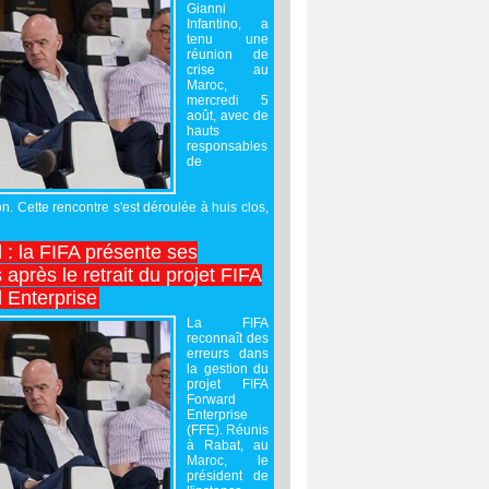
Gianni
Infantino, a
tenu une
réunion de
crise au
Maroc,
mercredi 5
août, avec de
hauts
responsables
de
on. Cette rencontre s'est déroulée à huis clos,
l : la FIFA présente ses
après le retrait du projet FIFA
 Enterprise
La FIFA
reconnaît des
erreurs dans
la gestion du
projet FIFA
Forward
Enterprise
(FFE). Réunis
à Rabat, au
Maroc, le
président de