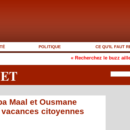
TÉ
POLITIQUE
CE QU'IL FAUT R
« Recherchez le buzz ailleurs, pas dans
NET
ba Maal et Ousmane
s vacances citoyennes