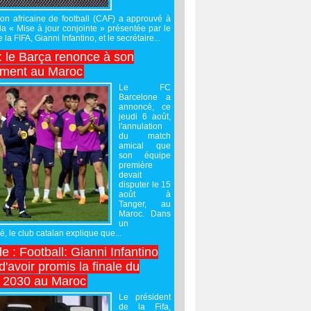
on africaine de football (CAF) a approuvé à
 la « Mise à jour conjointe » présentée par le
 la FIFA, Gianni Infantino, et le secrétaire...
 : le Barça renonce à son
ement au Maroc
Le FC
Barcelone a
annoncé, ce
jeudi 6 août,
l'annulation
du match
amical que
son équipe
première
devait
disputer le 15
août à
Tanger, au
Maroc. Dans
un
 le club catalan explique que...
e : Football: Gianni Infantino
'avoir promis la finale du
 2030 au Maroc
Le président
de la Fifa,