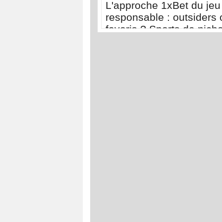
L'approche 1xBet du jeu
responsable : outsiders 
favoris ? Sports de nich
sports populaires