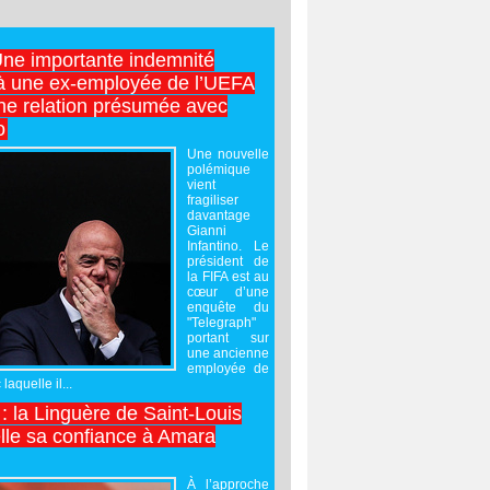
Une importante indemnité
à une ex-employée de l’UEFA
ne relation présumée avec
o
Une nouvelle
polémique
vient
fragiliser
davantage
Gianni
Infantino. Le
président de
la FIFA est au
cœur d’une
enquête du
"Telegraph"
portant sur
une ancienne
employée de
laquelle il...
 : la Linguère de Saint-Louis
lle sa confiance à Amara
À l’approche