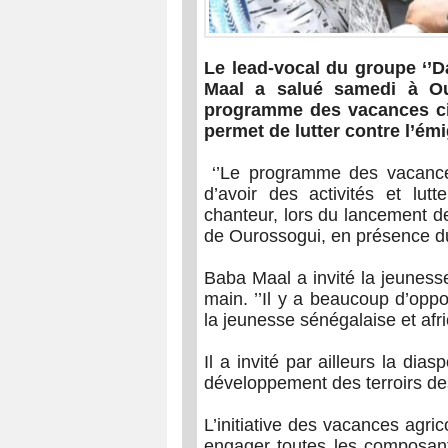
Le lead-vocal du groupe ‘’D
Maal a salué samedi à Ou
programme des vacances cit
permet de lutter contre l’émi
‘’Le programme des vacance
d’avoir des activités et lutte
chanteur, lors du lancement de
de Ourossogui, en présence d
Baba Maal a invité la jeunesse
main. ’’Il y a beaucoup d’oppor
la jeunesse sénégalaise et afric
Il a invité par ailleurs la dia
développement des terroirs de
L’initiative des vacances agric
engager toutes les composante