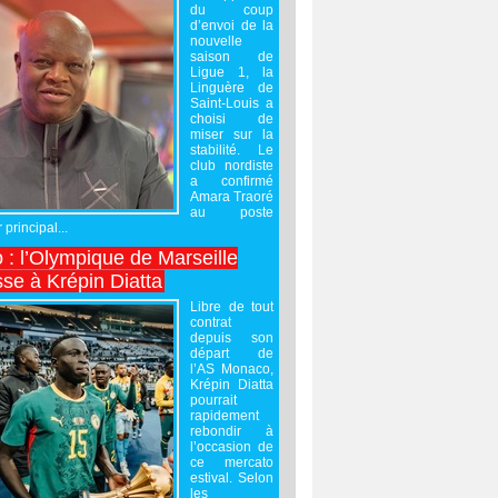
du coup
d’envoi de la
nouvelle
saison de
Ligue 1, la
Linguère de
Saint-Louis a
choisi de
miser sur la
stabilité. Le
club nordiste
a confirmé
Amara Traoré
au poste
 principal...
 : l’Olympique de Marseille
sse à Krépin Diatta
Libre de tout
contrat
depuis son
départ de
l’AS Monaco,
Krépin Diatta
pourrait
rapidement
rebondir à
l’occasion de
ce mercato
estival. Selon
les