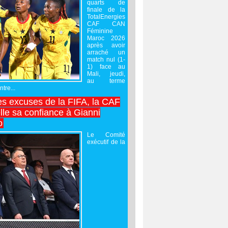
quarts de
finale de la
TotalEnergies
CAF CAN
Féminine
Maroc 2026
après avoir
arraché un
match nul (1-
1) face au
Mali, jeudi,
au terme
tre...
es excuses de la FIFA, la CAF
lle sa confiance à Gianni
o
Le Comité
exécutif de la