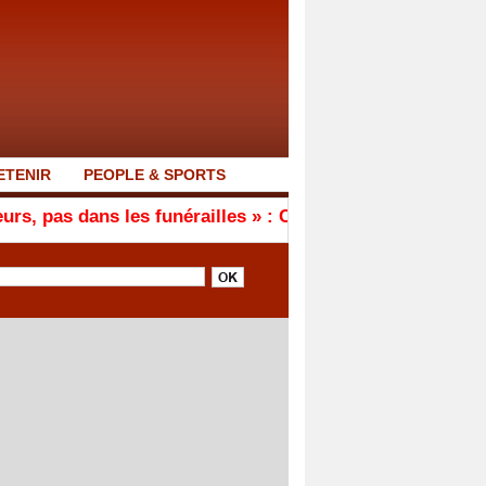
ETENIR
PEOPLE & SPORTS
 les funérailles » : Coup de gueule contre les images d’