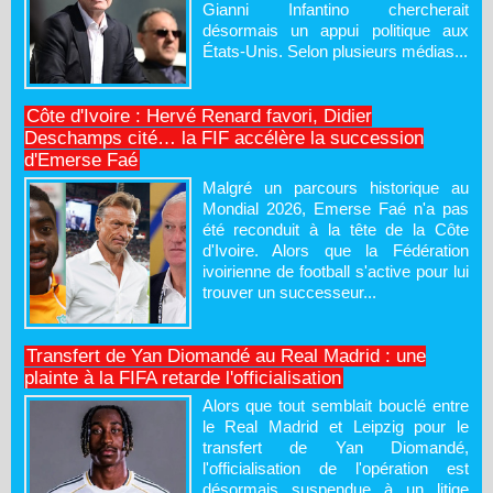
Gianni Infantino chercherait
désormais un appui politique aux
États-Unis. Selon plusieurs médias...
Côte d'Ivoire : Hervé Renard favori, Didier
Deschamps cité… la FIF accélère la succession
d'Emerse Faé
Malgré un parcours historique au
Mondial 2026, Emerse Faé n'a pas
été reconduit à la tête de la Côte
d'Ivoire. Alors que la Fédération
ivoirienne de football s'active pour lui
trouver un successeur...
Transfert de Yan Diomandé au Real Madrid : une
plainte à la FIFA retarde l'officialisation
Alors que tout semblait bouclé entre
le Real Madrid et Leipzig pour le
transfert de Yan Diomandé,
l'officialisation de l'opération est
désormais suspendue à un litige