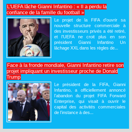
L'UEFA lâche Gianni Infantino : « Il a perdu la
confiance de la famille du football »
Le projet de la FIFA d’ouvrir sa
nouvelle structure commerciale à
des investisseurs privés a été retiré,
et l’UEFA ne croit plus en son
président Gianni Infantino Un
lâchage XXL dans les règles de...
Face à la fronde mondiale, Gianni Infantino retire son
projet impliquant un investisseur proche de Donald
Trump
Le président de la FIFA, Gianni
Infantino, a officiellement annoncé
l'abandon du projet FIFA Forward
Enterprise, qui visait à ouvrir le
capital des activités commerciales
de l'instance à des...