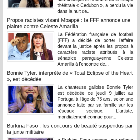
théâtrale « Cedubon », a perdu la vie
dans la nuit de...
Propos racistes visant Mbappé : la FFF annonce une
plainte contre Celeste Amarilla
La Fédération française de football
(FFF) a décidé de porter l'affaire
devant la justice après les propos à
caractère raciste attribués à la
sénatrice paraguayenne Celeste
Amarilla à l'encontre de...
Bonnie Tyler, interprète de « Total Eclipse of the Heart
», est décédée
La chanteuse galloise Bonnie Tyler
est décédée ce jeudi 9 juillet au
Portugal à l'âge de 75 ans, selon une
annonce faite par sa famille sur les
réseaux sociaux. L'artiste,
mondialement connue pour...
Burkina Faso : les concours de beauté suspendus par
la junte militaire
e Burkina Faso engage une refonte