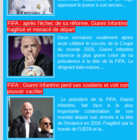
opposant le joueur à son ancien...
FIFA : après l'échec de sa réforme, Gianni Infantino
fragilisé et menacé de départ
Deux semaines seulement après
avoir célébré le succès de la Coupe
du monde 2026, Gianni Infantino
traverse la plus grave crise de sa
présidence à la tête de la FIFA. Le
dirigeant italo-suisse,...
FIFA : Gianni Infantino perd ses soutiens et voit son
pouvoir vaciller
Le président de la FIFA, Gianni
Infantino, fait face à la plus
importante contestation de son
mandat depuis son arrivée à la tête
de l'instance en 2016. Fragilisé par la
fronde de l'UEFA et la...