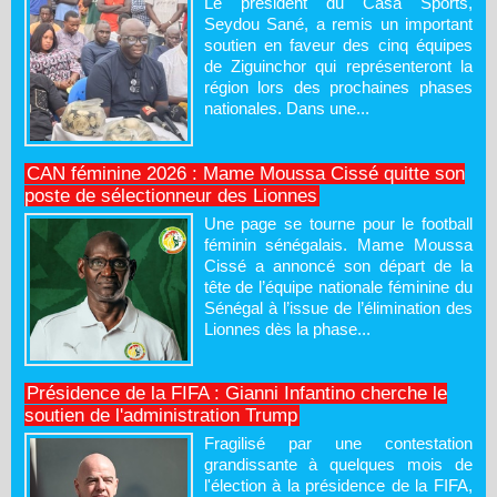
Le président du Casa Sports,
Seydou Sané, a remis un important
soutien en faveur des cinq équipes
de Ziguinchor qui représenteront la
région lors des prochaines phases
nationales. Dans une...
CAN féminine 2026 : Mame Moussa Cissé quitte son
poste de sélectionneur des Lionnes
Une page se tourne pour le football
féminin sénégalais. Mame Moussa
Cissé a annoncé son départ de la
tête de l’équipe nationale féminine du
Sénégal à l’issue de l’élimination des
Lionnes dès la phase...
Présidence de la FIFA : Gianni Infantino cherche le
soutien de l'administration Trump
Fragilisé par une contestation
grandissante à quelques mois de
l'élection à la présidence de la FIFA,