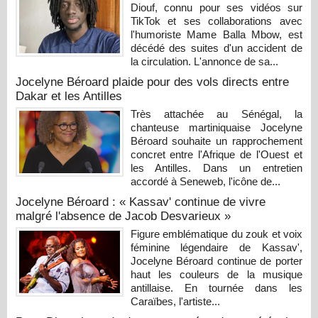
Diouf, connu pour ses vidéos sur
TikTok et ses collaborations avec
l'humoriste Mame Balla Mbow, est
décédé des suites d'un accident de
la circulation. L'annonce de sa...
Jocelyne Béroard plaide pour des vols directs entre
Dakar et les Antilles
Très attachée au Sénégal, la
chanteuse martiniquaise Jocelyne
Béroard souhaite un rapprochement
concret entre l'Afrique de l'Ouest et
les Antilles. Dans un entretien
accordé à Seneweb, l'icône de...
Jocelyne Béroard : « Kassav' continue de vivre
malgré l'absence de Jacob Desvarieux »
Figure emblématique du zouk et voix
féminine légendaire de Kassav',
Jocelyne Béroard continue de porter
haut les couleurs de la musique
antillaise. En tournée dans les
Caraïbes, l'artiste...