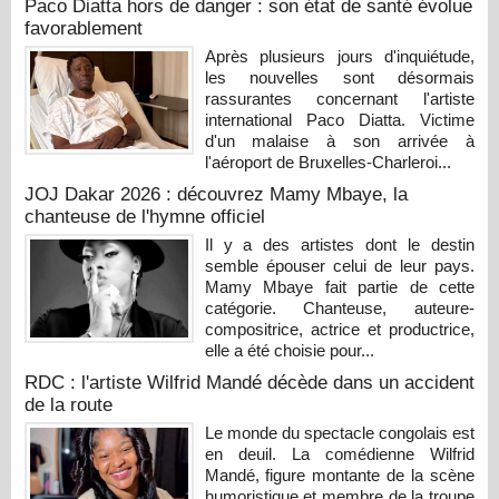
Paco Diatta hors de danger : son état de santé évolue
favorablement
Après plusieurs jours d'inquiétude,
les nouvelles sont désormais
rassurantes concernant l'artiste
international Paco Diatta. Victime
d'un malaise à son arrivée à
l'aéroport de Bruxelles-Charleroi...
JOJ Dakar 2026 : découvrez Mamy Mbaye, la
chanteuse de l'hymne officiel
Il y a des artistes dont le destin
semble épouser celui de leur pays.
Mamy Mbaye fait partie de cette
catégorie. Chanteuse, auteure-
compositrice, actrice et productrice,
elle a été choisie pour...
RDC : l'artiste Wilfrid Mandé décède dans un accident
de la route
Le monde du spectacle congolais est
en deuil. La comédienne Wilfrid
Mandé, figure montante de la scène
humoristique et membre de la troupe