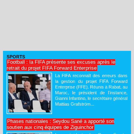
SPORTS
Football : la FIFA présente ses excuses après le
retrait du projet FIFA Forward Enterprise
La FIFA reconnaît des erreurs dans
la gestion du projet FIFA Forward
Enterprise (FFE). Réunis à Rabat, au
Maroc, le président de l'instance,
Gianni Infantino, le secrétaire général
Mattias Grafström...
Phases nationales : Seydou Sané a apporté son
soutien aux cinq équipes de Ziguinchor