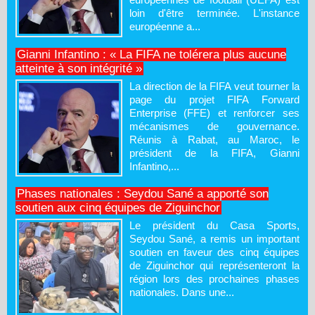
loin d'être terminée. L'instance
européenne a...
Gianni Infantino : « La FIFA ne tolérera plus aucune
atteinte à son intégrité »
La direction de la FIFA veut tourner la
page du projet FIFA Forward
Enterprise (FFE) et renforcer ses
mécanismes de gouvernance.
Réunis à Rabat, au Maroc, le
président de la FIFA, Gianni
Infantino,...
Phases nationales : Seydou Sané a apporté son
soutien aux cinq équipes de Ziguinchor
Le président du Casa Sports,
Seydou Sané, a remis un important
soutien en faveur des cinq équipes
de Ziguinchor qui représenteront la
région lors des prochaines phases
nationales. Dans une...