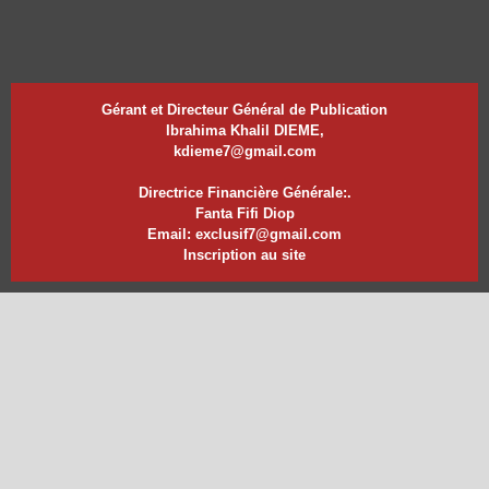
Gérant et Directeur Général de Publication
Ibrahima Khalil DIEME,
kdieme7@gmail.com
Directrice Financière Générale:.
Fanta Fifi Diop
Email: exclusif7@gmail.com
Inscription au site