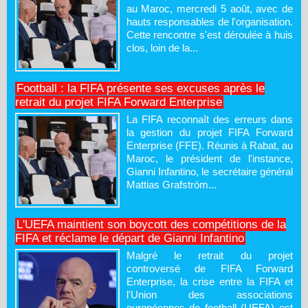
au Maroc, mercredi 5 août, avec de
hauts responsables de l'organisation.
Cette rencontre s'est déroulée à huis
clos, loin de la...
Football : la FIFA présente ses excuses après le
retrait du projet FIFA Forward Enterprise
La FIFA reconnaît des erreurs dans
la gestion du projet FIFA Forward
Enterprise (FFE). Réunis à Rabat, au
Maroc, le président de l'instance,
Gianni Infantino, le secrétaire général
Mattias Grafström...
L'UEFA maintient son boycott des compétitions de la
FIFA et réclame le départ de Gianni Infantino
Malgré le retrait du projet
controversé de FIFA Forward
Enterprise, la crise entre la FIFA et
l'Union des associations
européennes de football (UEFA) est