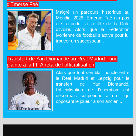
d'Emerse Faé
Malgré un parcours historique au
Mondial 2026, Emerse Faé n'a pas
été reconduit à la tête de la Côte
d'Ivoire. Alors que la Fédération
ivoirienne de football s'active pour lui
trouver un successeur...
Transfert de Yan Diomandé au Real Madrid : une
plainte à la FIFA retarde l'officialisation
Alors que tout semblait bouclé entre
le Real Madrid et Leipzig pour le
transfert de Yan Diomandé,
l'officialisation de l'opération est
désormais suspendue à un litige
opposant le joueur à son ancien...