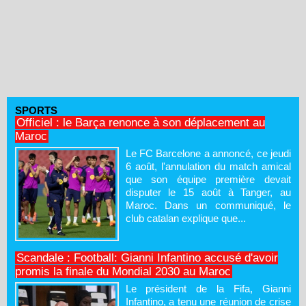
SPORTS
Officiel : le Barça renonce à son déplacement au
Maroc
Le FC Barcelone a annoncé, ce jeudi
6 août, l'annulation du match amical
que son équipe première devait
disputer le 15 août à Tanger, au
Maroc. Dans un communiqué, le
club catalan explique que...
Scandale : Football: Gianni Infantino accusé d'avoir
promis la finale du Mondial 2030 au Maroc
Le président de la Fifa, Gianni
Infantino, a tenu une réunion de crise