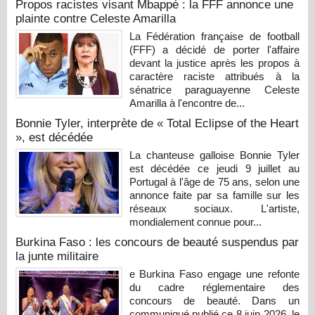
Propos racistes visant Mbappé : la FFF annonce une
plainte contre Celeste Amarilla
La Fédération française de football
(FFF) a décidé de porter l'affaire
devant la justice après les propos à
caractère raciste attribués à la
sénatrice paraguayenne Celeste
Amarilla à l'encontre de...
Bonnie Tyler, interprète de « Total Eclipse of the Heart
», est décédée
La chanteuse galloise Bonnie Tyler
est décédée ce jeudi 9 juillet au
Portugal à l'âge de 75 ans, selon une
annonce faite par sa famille sur les
réseaux sociaux. L'artiste,
mondialement connue pour...
Burkina Faso : les concours de beauté suspendus par
la junte militaire
e Burkina Faso engage une refonte
du cadre réglementaire des
concours de beauté. Dans un
communiqué publié ce 8 juin 2026, le