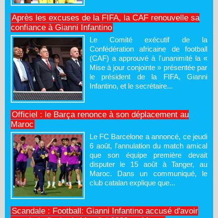
Après les excuses de la FIFA, la CAF renouvelle sa
confiance à Gianni Infantino
Le Comité exécutif de la
Confédération africaine de football
(CAF) a approuvé à l'unanimité la «
Mise à jour conjointe » présentée par
le président de la FIFA, Gianni
Infantino, et le secrétaire...
Officiel : le Barça renonce à son déplacement au
Maroc
Le FC Barcelone a annoncé, ce jeudi
6 août, l'annulation du match amical
que son équipe première devait
disputer le 15 août à Tanger, au
Maroc. Dans un communiqué, le
club catalan explique que...
Scandale : Football: Gianni Infantino accusé d'avoir