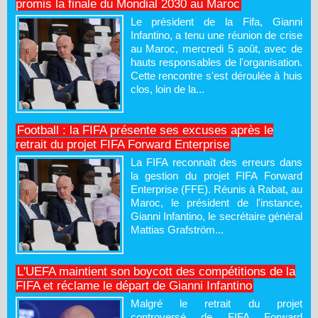
promis la finale du Mondial 2030 au Maroc
Le président de la Fifa, Gianni
Infantino, a tenu une réunion de crise
au Maroc, mercredi 5 août, avec de
hauts responsables de l'organisation.
Cette rencontre s'est déroulée à huis
clos, loin de la...
Football : la FIFA présente ses excuses après le
retrait du projet FIFA Forward Enterprise
La FIFA reconnaît des erreurs dans
la gestion du projet FIFA Forward
Enterprise (FFE). Réunis à Rabat, au
Maroc, le président de l'instance,
Gianni Infantino, le secrétaire général
Mattias Grafström...
L'UEFA maintient son boycott des compétitions de la
FIFA et réclame le départ de Gianni Infantino
Malgré le retrait du projet
controversé de FIFA Forward