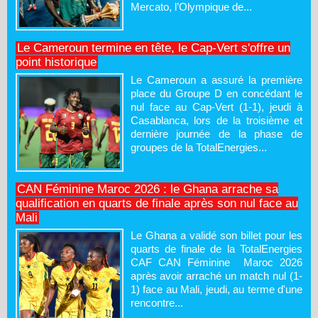
Mercato, l’Olympique de...
Le Cameroun termine en tête, le Cap-Vert s'offre un
point historique
Le Cameroun a assuré la première
place du Groupe D en concédant le
nul face au Cap-Vert (1-1), jeudi à
Casablanca, lors de la troisième et
dernière journée de la phase de
groupes de la TotalEnergies...
CAN Féminine Maroc 2026 : le Ghana arrache sa
qualification en quarts de finale après son nul face au
Mali
Le Ghana a validé son billet pour les
quarts de finale de la TotalEnergies
CAF CAN Féminine Maroc 2026
après avoir arraché un match nul (1-
1) face au Mali, jeudi, au terme d'une
rencontre...