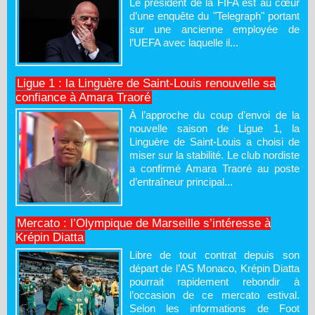
Le président de la FIFA est au cœur
d’une enquête du "Telegraph" portant
sur une ancienne employée de
l’UEFA avec laquelle il...
Ligue 1 : la Linguère de Saint-Louis renouvelle sa
confiance à Amara Traoré
À l’approche du coup d’envoi de la
nouvelle saison de Ligue 1, la
Linguère de Saint-Louis a choisi de
miser sur la stabilité. Le club nordiste
a confirmé Amara Traoré au poste
d’entraîneur principal...
Mercato : l’Olympique de Marseille s’intéresse à
Krépin Diatta
Libre de tout contrat depuis son
départ de l’AS Monaco, Krépin Diatta
pourrait rapidement rebondir à
l’occasion de ce mercato estival.
Selon les informations de Foot