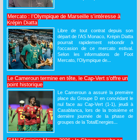
Mercato : l’Olympique de Marseille s’intéresse à
Krépin Diatta
Libre de tout contrat depuis son
départ de l’AS Monaco, Krépin Diatta
pourrait rapidement rebondir à
l’occasion de ce mercato estival.
Selon les informations de Foot
Mercato, l’Olympique de...
Le Cameroun termine en tête, le Cap-Vert s'offre un
point historique
Le Cameroun a assuré la première
place du Groupe D en concédant le
nul face au Cap-Vert (1-1), jeudi à
Casablanca, lors de la troisième et
dernière journée de la phase de
groupes de la TotalEnergies...