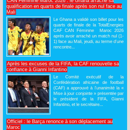
CAN Féminine Maroc 2026 : le Ghana arrache sa
qualification en quarts de finale après son nul face au
Mali
Le Ghana a validé son billet pour les
quarts de finale de la TotalEnergies
CAF CAN Féminine Maroc 2026
après avoir arraché un match nul (1-
1) face au Mali, jeudi, au terme d'une
rencontre...
Après les excuses de la FIFA, la CAF renouvelle sa
confiance à Gianni Infantino
Le Comité exécutif de la
Confédération africaine de football
(CAF) a approuvé à l'unanimité la «
Mise à jour conjointe » présentée par
le président de la FIFA, Gianni
Infantino, et le secrétaire...
Officiel : le Barça renonce à son déplacement au
Maroc