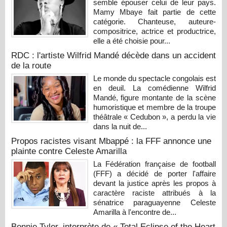
semble épouser celui de leur pays.
Mamy Mbaye fait partie de cette
catégorie. Chanteuse, auteure-
compositrice, actrice et productrice,
elle a été choisie pour...
RDC : l'artiste Wilfrid Mandé décède dans un accident
de la route
Le monde du spectacle congolais est
en deuil. La comédienne Wilfrid
Mandé, figure montante de la scène
humoristique et membre de la troupe
théâtrale « Cedubon », a perdu la vie
dans la nuit de...
Propos racistes visant Mbappé : la FFF annonce une
plainte contre Celeste Amarilla
La Fédération française de football
(FFF) a décidé de porter l'affaire
devant la justice après les propos à
caractère raciste attribués à la
sénatrice paraguayenne Celeste
Amarilla à l'encontre de...
Bonnie Tyler, interprète de « Total Eclipse of the Heart