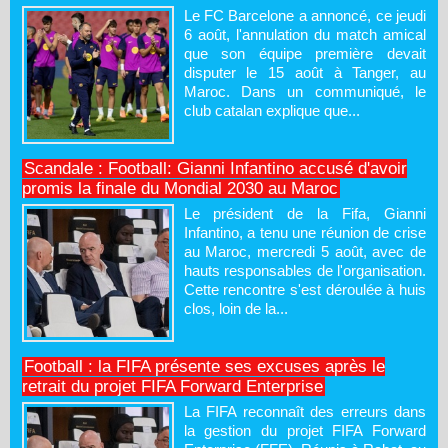
Le FC Barcelone a annoncé, ce jeudi
6 août, l'annulation du match amical
que son équipe première devait
disputer le 15 août à Tanger, au
Maroc. Dans un communiqué, le
club catalan explique que...
Scandale : Football: Gianni Infantino accusé d'avoir
promis la finale du Mondial 2030 au Maroc
Le président de la Fifa, Gianni
Infantino, a tenu une réunion de crise
au Maroc, mercredi 5 août, avec de
hauts responsables de l'organisation.
Cette rencontre s'est déroulée à huis
clos, loin de la...
Football : la FIFA présente ses excuses après le
retrait du projet FIFA Forward Enterprise
La FIFA reconnaît des erreurs dans
la gestion du projet FIFA Forward