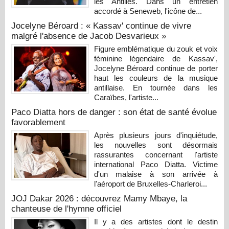
les Antilles. Dans un entretien
accordé à Seneweb, l'icône de...
Jocelyne Béroard : « Kassav' continue de vivre
malgré l'absence de Jacob Desvarieux »
Figure emblématique du zouk et voix
féminine légendaire de Kassav',
Jocelyne Béroard continue de porter
haut les couleurs de la musique
antillaise. En tournée dans les
Caraïbes, l'artiste...
Paco Diatta hors de danger : son état de santé évolue
favorablement
Après plusieurs jours d'inquiétude,
les nouvelles sont désormais
rassurantes concernant l'artiste
international Paco Diatta. Victime
d'un malaise à son arrivée à
l'aéroport de Bruxelles-Charleroi...
JOJ Dakar 2026 : découvrez Mamy Mbaye, la
chanteuse de l'hymne officiel
Il y a des artistes dont le destin