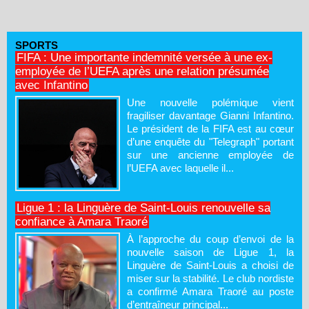
SPORTS
FIFA : Une importante indemnité versée à une ex-
employée de l’UEFA après une relation présumée
avec Infantino
Une nouvelle polémique vient
fragiliser davantage Gianni Infantino.
Le président de la FIFA est au cœur
d’une enquête du "Telegraph" portant
sur une ancienne employée de
l’UEFA avec laquelle il...
Ligue 1 : la Linguère de Saint-Louis renouvelle sa
confiance à Amara Traoré
À l’approche du coup d’envoi de la
nouvelle saison de Ligue 1, la
Linguère de Saint-Louis a choisi de
miser sur la stabilité. Le club nordiste
a confirmé Amara Traoré au poste
d’entraîneur principal...