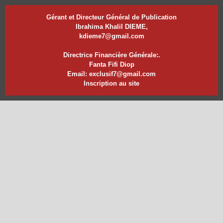
Gérant et Directeur Général de Publication
Ibrahima Khalil DIEME,
kdieme7@gmail.com
Directrice Financière Générale:.
Fanta Fifi Diop
Email: exclusif7@gmail.com
Inscription au site