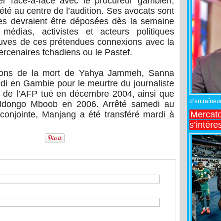
ier face-à-face avec le procureur gambien,
été au centre de l’audition. Ses avocats sont
tes devraient être déposées dès la semaine
médias, activistes et acteurs politiques
uves de ces prétendues connexions avec la
rcenaires tchadiens ou le Pastef.
rons de la mort de Yahya Jammeh, Sanna
di en Gambie pour le meurtre du journaliste
 de l’AFP tué en décembre 2004, ainsi que
d’entraîneur
s Ndongo Mboob en 2006. Arrêté samedi au
Mercato
conjointe, Manjang a été transféré mardi à
s’intére