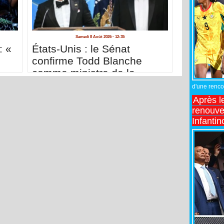
Samedi 8 Août 2026 - 12:35
: «
États-Unis : le Sénat
confirme Todd Blanche
comme ministre de la
Justice de Trump
d'une rencon
Après l
renouve
Infantin