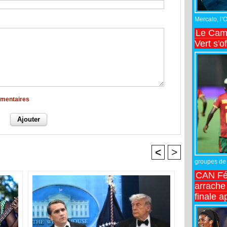
Mercato, l’
Le Came
Vert s'o
mmentaires
<
>
groupes de 
CAN Fé
arrache 
finale a