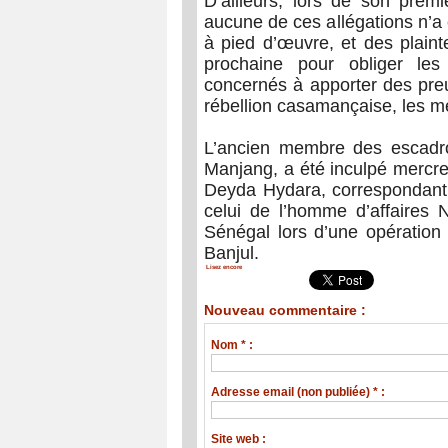
D’ailleurs, lors de son prem
aucune de ces allégations n’a 
à pied d’œuvre, et des plain
prochaine pour obliger les 
concernés à apporter des pre
rébellion casamançaise, les me
L’ancien membre des escad
Manjang, a été inculpé mercre
Deyda Hydara, correspondant
celui de l’homme d’affaire
Sénégal lors d’une opération 
Banjul.
Lisez encore
Nouveau commentaire :
Nom * :
Adresse email (non publiée) * :
Site web :