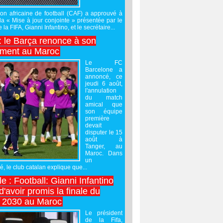
on africaine de football (CAF) a approuvé à
 la « Mise à jour conjointe » présentée par le
 la FIFA, Gianni Infantino, et le secrétaire...
 : le Barça renonce à son
ement au Maroc
Le FC
Barcelone a
annoncé, ce
jeudi 6 août,
l'annulation
du match
amical que
son équipe
première
devait
disputer le 15
août à
Tanger, au
Maroc. Dans
un
 le club catalan explique que...
e : Football: Gianni Infantino
'avoir promis la finale du
 2030 au Maroc
Le président
de la Fifa,