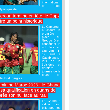
informations
de Foot
Olympique de...
roun termine en tête, le Cap-
ffre un point historique
Le Cameroun
a assuré la
première
place du
Groupe D en
concédant le
nul face au
Cap-Vert (1-
1), jeudi à
Casablanca,
lors de la
troisième et
dernière
journée de la
phase de
la TotalEnergies...
minine Maroc 2026 : le Ghana
sa qualification en quarts de
près son nul face au Mali
Le Ghana a
validé son
billet pour les