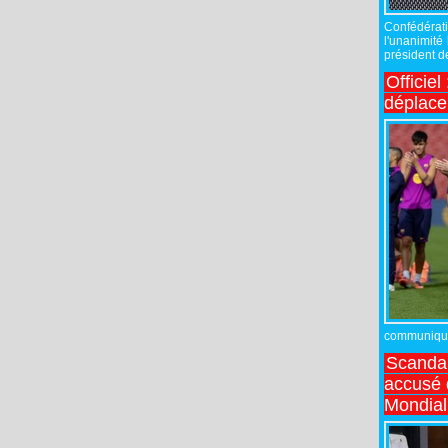
Confédérati
l'unanimité
président de
Officiel
déplac
communiqué,
Scandal
accusé d
Mondial