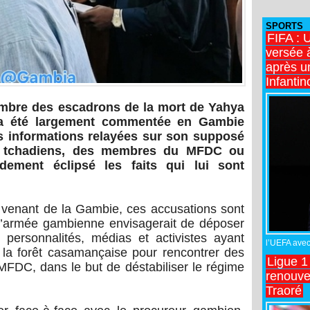
SPORTS
FIFA : 
versée 
après u
Infantin
membre des escadrons de la mort de Yahya
a été largement commentée en Gambie
 informations relayées sur son supposé
s tchadiens, des membres du MFDC ou
dement éclipsé les faits qui lui sont
 venant de la Gambie, ces accusations sont
e l’armée gambienne envisagerait de déposer
 personnalités, médias et activistes ayant
l’UEFA avec 
ns la forêt casamançaise pour rencontrer des
Ligue 1
MFDC, dans le but de déstabiliser le régime
renouve
Traoré