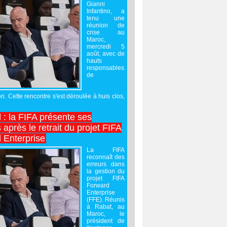
Gianni
Infantino, a
tenu une
réunion de
crise au
Maroc,
mercredi 5
août, avec de
hauts
responsables
de
on. Cette rencontre s'est déroulée à huis clos,
l : la FIFA présente ses
après le retrait du projet FIFA
 Enterprise
La FIFA
reconnaît des
erreurs dans
la gestion du
projet FIFA
Forward
Enterprise
(FFE). Réunis
à Rabat, au
Maroc, le
président de