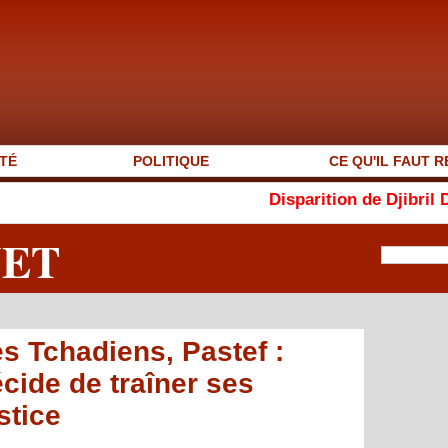
TÉ
POLITIQUE
CE QU'IL FAUT R
Disparition de Djibril Dièye : « Au
NET
 Tchadiens, Pastef :
ide de traîner ses
stice