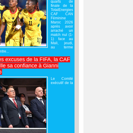
quarts de
finale de la
TotalEnergies
CAF CAN
Féminine
Maroc 2026
après avoir
arraché un
match nul (1-
1) face au
Mali, jeudi,
au terme
tre...
es excuses de la FIFA, la CAF
lle sa confiance à Gianni
o
Le Comité
exécutif de la