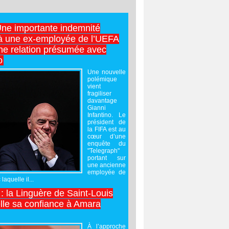
Une importante indemnité
à une ex-employée de l’UEFA
ne relation présumée avec
o
Une nouvelle
polémique
vient
fragiliser
davantage
Gianni
Infantino. Le
président de
la FIFA est au
cœur d’une
enquête du
"Telegraph"
portant sur
une ancienne
employée de
laquelle il...
 : la Linguère de Saint-Louis
lle sa confiance à Amara
À l’approche