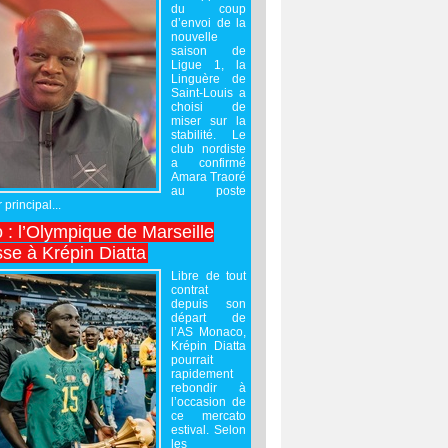
du coup
d’envoi de la
nouvelle
saison de
Ligue 1, la
Linguère de
Saint-Louis a
choisi de
miser sur la
stabilité. Le
club nordiste
a confirmé
Amara Traoré
au poste
 principal...
 : l’Olympique de Marseille
sse à Krépin Diatta
Libre de tout
contrat
depuis son
départ de
l’AS Monaco,
Krépin Diatta
pourrait
rapidement
rebondir à
l’occasion de
ce mercato
estival. Selon
les