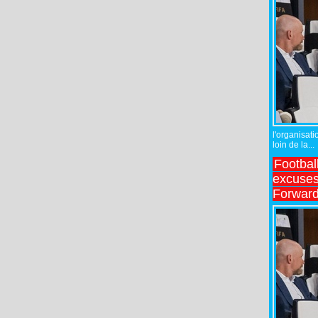
l'organisati
loin de la...
Footbal
excuses 
Forward