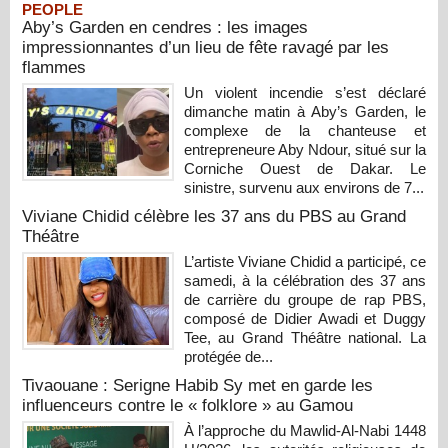
PEOPLE
Aby’s Garden en cendres : les images
impressionnantes d’un lieu de fête ravagé par les
flammes
Un violent incendie s’est déclaré
dimanche matin à Aby’s Garden, le
complexe de la chanteuse et
entrepreneure Aby Ndour, situé sur la
Corniche Ouest de Dakar. Le
sinistre, survenu aux environs de 7...
Viviane Chidid célèbre les 37 ans du PBS au Grand
Théâtre
L’artiste Viviane Chidid a participé, ce
samedi, à la célébration des 37 ans
de carrière du groupe de rap PBS,
composé de Didier Awadi et Duggy
Tee, au Grand Théâtre national. La
protégée de...
Tivaouane : Serigne Habib Sy met en garde les
influenceurs contre le « folklore » au Gamou
À l’approche du Mawlid-Al-Nabi 1448