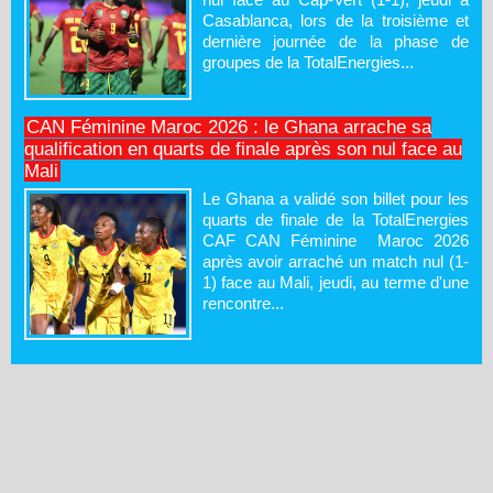
Casablanca, lors de la troisième et
dernière journée de la phase de
groupes de la TotalEnergies...
CAN Féminine Maroc 2026 : le Ghana arrache sa
qualification en quarts de finale après son nul face au
Mali
Le Ghana a validé son billet pour les
quarts de finale de la TotalEnergies
CAF CAN Féminine Maroc 2026
après avoir arraché un match nul (1-
1) face au Mali, jeudi, au terme d'une
rencontre...