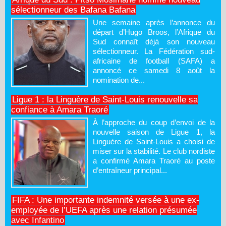
sélectionneur des Bafana Bafana
Une semaine après l’annonce du
départ d’Hugo Broos, l’Afrique du
Sud connaît déjà son nouveau
sélectionneur. La Fédération sud-
africaine de football (SAFA) a
annoncé ce samedi 8 août la
nomination de...
Ligue 1 : la Linguère de Saint-Louis renouvelle sa
confiance à Amara Traoré
À l’approche du coup d’envoi de la
nouvelle saison de Ligue 1, la
Linguère de Saint-Louis a choisi de
miser sur la stabilité. Le club nordiste
a confirmé Amara Traoré au poste
d’entraîneur principal...
FIFA : Une importante indemnité versée à une ex-
employée de l’UEFA après une relation présumée
avec Infantino