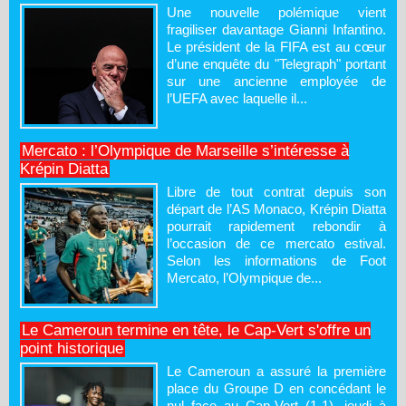
Une nouvelle polémique vient
fragiliser davantage Gianni Infantino.
Le président de la FIFA est au cœur
d’une enquête du "Telegraph" portant
sur une ancienne employée de
l’UEFA avec laquelle il...
Mercato : l’Olympique de Marseille s’intéresse à
Krépin Diatta
Libre de tout contrat depuis son
départ de l’AS Monaco, Krépin Diatta
pourrait rapidement rebondir à
l’occasion de ce mercato estival.
Selon les informations de Foot
Mercato, l’Olympique de...
Le Cameroun termine en tête, le Cap-Vert s'offre un
point historique
Le Cameroun a assuré la première
place du Groupe D en concédant le
nul face au Cap-Vert (1-1), jeudi à