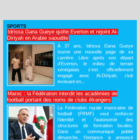
SPORTS
Idrissa Gana Gueye quitte Everton et rejoint Al-
Diriyah en Arabie saoudite
À 37 ans, Idrissa Gana Gueye
tourne une nouvelle page de sa
carrière. Libre après son départ
d’Everton, le milieu de terrain
sénégalais s’est officiellement
engagé avec Al-Diriyah, club
évoluant en...
Maroc : la Fédération interdit les académies de
football portant des noms de clubs étrangers
La Fédération royale marocaine de
football (FRMF) veut renforcer
l’identité et l’autonomie des
structures de formation locales.
Dans un communiqué publié
dimanche, l’instance a annoncé