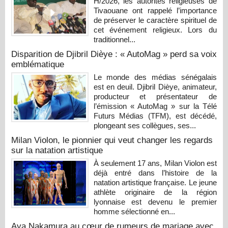
H/2026, les autorités religieuses de
Tivaouane ont rappelé l’importance
de préserver le caractère spirituel de
cet événement religieux. Lors du
traditionnel...
Disparition de Djibril Dièye : « AutoMag » perd sa voix
emblématique
Le monde des médias sénégalais
est en deuil. Djibril Dièye, animateur,
producteur et présentateur de
l’émission « AutoMag » sur la Télé
Futurs Médias (TFM), est décédé,
plongeant ses collègues, ses...
Milan Violon, le pionnier qui veut changer les regards
sur la natation artistique
À seulement 17 ans, Milan Violon est
déjà entré dans l’histoire de la
natation artistique française. Le jeune
athlète originaire de la région
lyonnaise est devenu le premier
homme sélectionné en...
Aya Nakamura au cœur de rumeurs de mariage avec