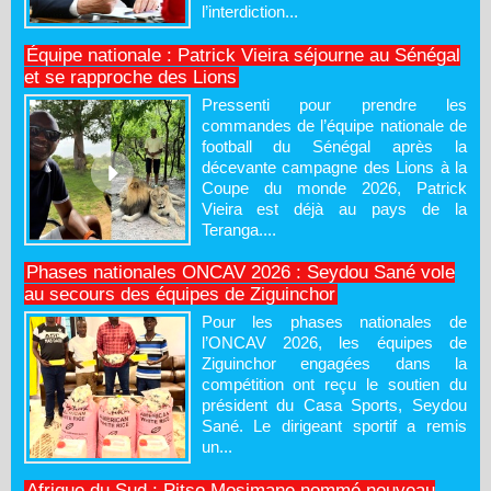
l’interdiction...
Équipe nationale : Patrick Vieira séjourne au Sénégal
et se rapproche des Lions
Pressenti pour prendre les
commandes de l’équipe nationale de
football du Sénégal après la
décevante campagne des Lions à la
Coupe du monde 2026, Patrick
Vieira est déjà au pays de la
Teranga....
Phases nationales ONCAV 2026 : Seydou Sané vole
au secours des équipes de Ziguinchor
Pour les phases nationales de
l’ONCAV 2026, les équipes de
Ziguinchor engagées dans la
compétition ont reçu le soutien du
président du Casa Sports, Seydou
Sané. Le dirigeant sportif a remis
un...
Afrique du Sud : Pitso Mosimane nommé nouveau