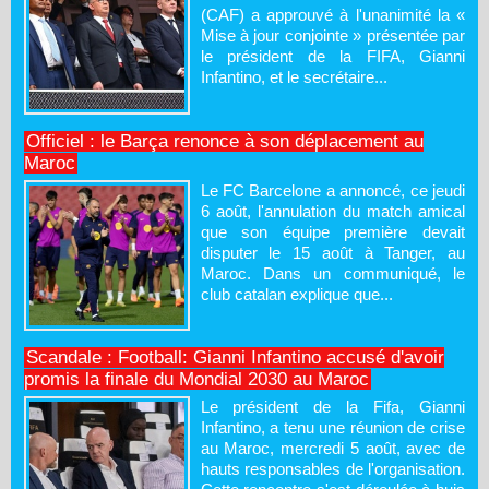
(CAF) a approuvé à l'unanimité la «
Mise à jour conjointe » présentée par
le président de la FIFA, Gianni
Infantino, et le secrétaire...
Officiel : le Barça renonce à son déplacement au
Maroc
Le FC Barcelone a annoncé, ce jeudi
6 août, l'annulation du match amical
que son équipe première devait
disputer le 15 août à Tanger, au
Maroc. Dans un communiqué, le
club catalan explique que...
Scandale : Football: Gianni Infantino accusé d'avoir
promis la finale du Mondial 2030 au Maroc
Le président de la Fifa, Gianni
Infantino, a tenu une réunion de crise
au Maroc, mercredi 5 août, avec de
hauts responsables de l'organisation.