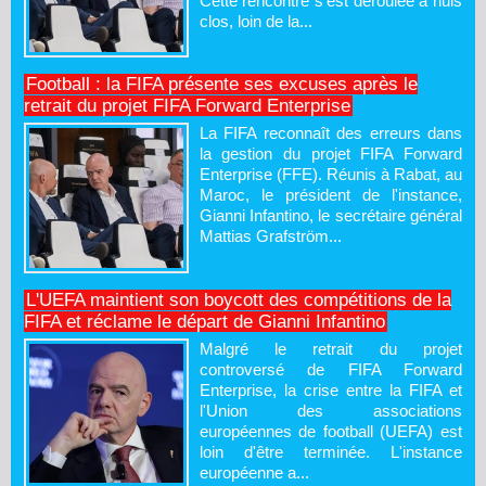
Cette rencontre s'est déroulée à huis
clos, loin de la...
Football : la FIFA présente ses excuses après le
retrait du projet FIFA Forward Enterprise
La FIFA reconnaît des erreurs dans
la gestion du projet FIFA Forward
Enterprise (FFE). Réunis à Rabat, au
Maroc, le président de l'instance,
Gianni Infantino, le secrétaire général
Mattias Grafström...
L'UEFA maintient son boycott des compétitions de la
FIFA et réclame le départ de Gianni Infantino
Malgré le retrait du projet
controversé de FIFA Forward
Enterprise, la crise entre la FIFA et
l'Union des associations
européennes de football (UEFA) est
loin d'être terminée. L'instance
européenne a...