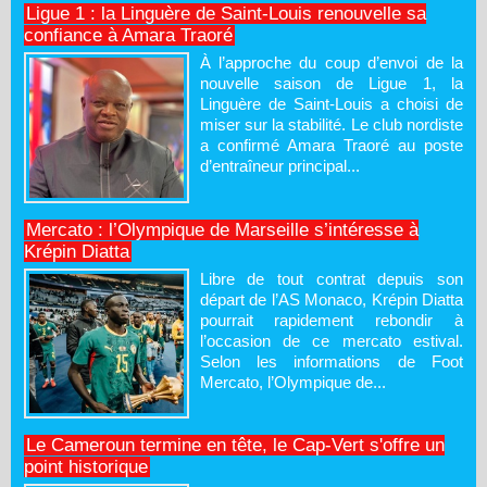
Ligue 1 : la Linguère de Saint-Louis renouvelle sa
confiance à Amara Traoré
À l’approche du coup d’envoi de la
nouvelle saison de Ligue 1, la
Linguère de Saint-Louis a choisi de
miser sur la stabilité. Le club nordiste
a confirmé Amara Traoré au poste
d’entraîneur principal...
Mercato : l’Olympique de Marseille s’intéresse à
Krépin Diatta
Libre de tout contrat depuis son
départ de l’AS Monaco, Krépin Diatta
pourrait rapidement rebondir à
l’occasion de ce mercato estival.
Selon les informations de Foot
Mercato, l’Olympique de...
Le Cameroun termine en tête, le Cap-Vert s'offre un
point historique