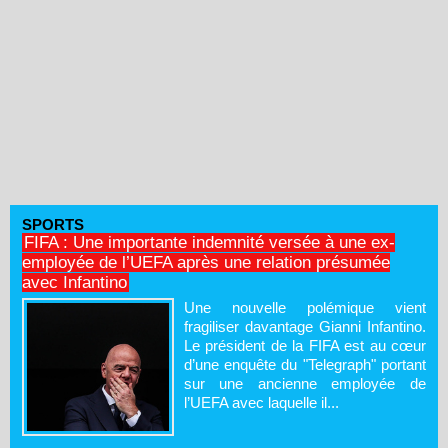
SPORTS
FIFA : Une importante indemnité versée à une ex-
employée de l’UEFA après une relation présumée
avec Infantino
Une nouvelle polémique vient
fragiliser davantage Gianni Infantino.
Le président de la FIFA est au cœur
d’une enquête du "Telegraph" portant
sur une ancienne employée de
l’UEFA avec laquelle il...