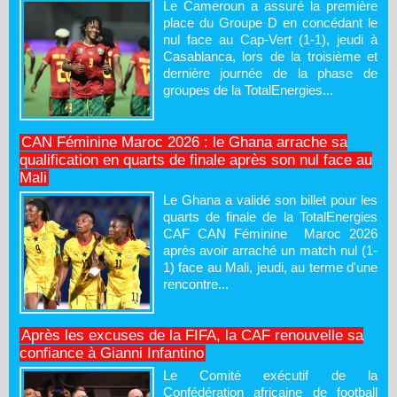
Le Cameroun a assuré la première
place du Groupe D en concédant le
nul face au Cap-Vert (1-1), jeudi à
Casablanca, lors de la troisième et
dernière journée de la phase de
groupes de la TotalEnergies...
CAN Féminine Maroc 2026 : le Ghana arrache sa
qualification en quarts de finale après son nul face au
Mali
Le Ghana a validé son billet pour les
quarts de finale de la TotalEnergies
CAF CAN Féminine Maroc 2026
après avoir arraché un match nul (1-
1) face au Mali, jeudi, au terme d'une
rencontre...
Après les excuses de la FIFA, la CAF renouvelle sa
confiance à Gianni Infantino
Le Comité exécutif de la
Confédération africaine de football