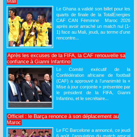
Mali
Le Ghana a validé son billet pour les
quarts de finale de la TotalEnergies
CAF CAN Féminine Maroc 2026
après avoir arraché un match nul (1-
1) face au Mali, jeudi, au terme d'une
rencontre...
Après les excuses de la FIFA, la CAF renouvelle sa
confiance à Gianni Infantino
Le Comité exécutif de la
Confédération africaine de football
(CAF) a approuvé à l'unanimité la «
Mise à jour conjointe » présentée par
le président de la FIFA, Gianni
Infantino, et le secrétaire...
Officiel : le Barça renonce à son déplacement au
Maroc
Le FC Barcelone a annoncé, ce jeudi
6 août, l'annulation du match amical