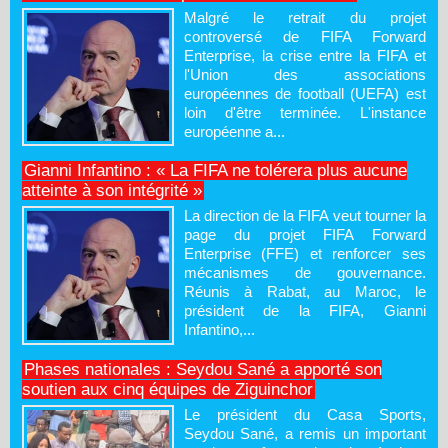
Malgré le retrait du projet
controversé de FIFA Forward
Enterprise, la crise entre la FIFA et
l'Union des associations
européennes de football (UEFA) est
loin d'être terminée. L'instance
européenne a...
Gianni Infantino : « La FIFA ne tolérera plus aucune
atteinte à son intégrité »
La direction de la FIFA veut tourner la
page du projet FIFA Forward
Enterprise (FFE) et renforcer ses
mécanismes de gouvernance.
Réunis à Rabat, au Maroc, le
président de la FIFA, Gianni
Infantino,...
Phases nationales : Seydou Sané a apporté son
soutien aux cinq équipes de Ziguinchor
Le président du Casa Sports,
Seydou Sané, a remis un important