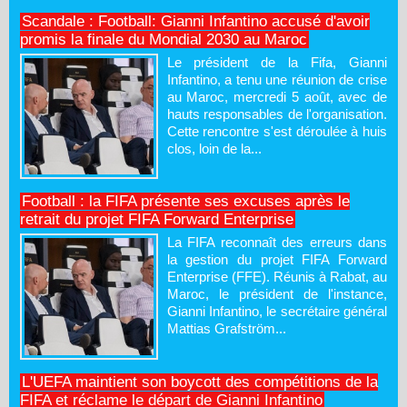
Scandale : Football: Gianni Infantino accusé d'avoir
promis la finale du Mondial 2030 au Maroc
Le président de la Fifa, Gianni
Infantino, a tenu une réunion de crise
au Maroc, mercredi 5 août, avec de
hauts responsables de l'organisation.
Cette rencontre s'est déroulée à huis
clos, loin de la...
Football : la FIFA présente ses excuses après le
retrait du projet FIFA Forward Enterprise
La FIFA reconnaît des erreurs dans
la gestion du projet FIFA Forward
Enterprise (FFE). Réunis à Rabat, au
Maroc, le président de l'instance,
Gianni Infantino, le secrétaire général
Mattias Grafström...
L'UEFA maintient son boycott des compétitions de la
FIFA et réclame le départ de Gianni Infantino