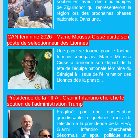
soutien en faveur des cinq équipes
de Ziguinchor qui représenteront la
région lors des prochaines phases
nationales. Dans une...
CAN féminine 2026 : Mame Moussa Cissé quitte son
poste de sélectionneur des Lionnes
Une page se tourne pour le football
féminin sénégalais. Mame Moussa
Cissé a annoncé son départ de la
tête de l’équipe nationale féminine du
Sénégal à l’issue de l’élimination des
Lionnes dès la phase...
Présidence de la FIFA : Gianni Infantino cherche le
soutien de l'administration Trump
Fragilisé par une contestation
grandissante à quelques mois de
l'élection à la présidence de la FIFA,
Gianni Infantino chercherait
désormais un appui politique aux