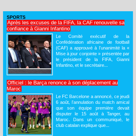
SPORTS
Après les excuses de la FIFA, la CAF renouvelle sa
confiance à Gianni Infantino
Le Comité exécutif de la
Confédération africaine de football
(CAF) a approuvé à l'unanimité la «
Mise à jour conjointe » présentée par
le président de la FIFA, Gianni
Infantino, et le secrétaire...
Officiel : le Barça renonce à son déplacement au
Maroc
Le FC Barcelone a annoncé, ce jeudi
6 août, l'annulation du match amical
que son équipe première devait
disputer le 15 août à Tanger, au
Maroc. Dans un communiqué, le
club catalan explique que...