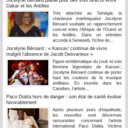
Jocelyne Béroard plaide pour des vols directs entre
Dakar et les Antilles
Très attachée au Sénégal, la
chanteuse martiniquaise Jocelyne
Béroard souhaite un rapprochement
concret entre l'Afrique de l'Ouest et
les Antilles. Dans un entretien
accordé à Seneweb, l'icône de...
Jocelyne Béroard : « Kassav' continue de vivre
malgré l'absence de Jacob Desvarieux »
Figure emblématique du zouk et voix
féminine légendaire de Kassav',
Jocelyne Béroard continue de porter
haut les couleurs de la musique
antillaise. En tournée dans les
Caraïbes, l'artiste...
Paco Diatta hors de danger : son état de santé évolue
favorablement
Après plusieurs jours d'inquiétude,
les nouvelles sont désormais
rassurantes concernant l'artiste
international Paco Diatta. Victime