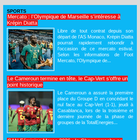
SPORTS
Mercato : l’Olympique de Marseille s’intéresse à
Krépin Diatta
Libre de tout contrat depuis son
départ de l’AS Monaco, Krépin Diatta
pourrait rapidement rebondir à
l’occasion de ce mercato estival.
Selon les informations de Foot
Mercato, l’Olympique de...
Le Cameroun termine en tête, le Cap-Vert s'offre un
point historique
Le Cameroun a assuré la première
place du Groupe D en concédant le
nul face au Cap-Vert (1-1), jeudi à
Casablanca, lors de la troisième et
dernière journée de la phase de
groupes de la TotalEnergies...