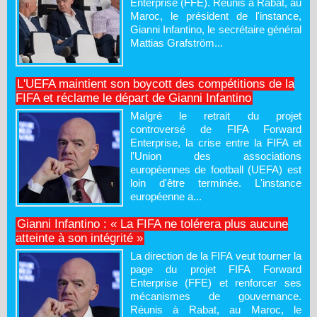
Enterprise (FFE). Réunis à Rabat, au
Maroc, le président de l'instance,
Gianni Infantino, le secrétaire général
Mattias Grafström...
L'UEFA maintient son boycott des compétitions de la
FIFA et réclame le départ de Gianni Infantino
Malgré le retrait du projet
controversé de FIFA Forward
Enterprise, la crise entre la FIFA et
l'Union des associations
européennes de football (UEFA) est
loin d'être terminée. L'instance
européenne a...
Gianni Infantino : « La FIFA ne tolérera plus aucune
atteinte à son intégrité »
La direction de la FIFA veut tourner la
page du projet FIFA Forward
Enterprise (FFE) et renforcer ses
mécanismes de gouvernance.
Réunis à Rabat, au Maroc, le