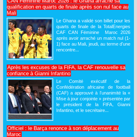
CAN Féminine Maroc 2026 : le Ghana arrache sa
qualification en quarts de finale après son nul face au
Mali
Le Ghana a validé son billet pour les
quarts de finale de la TotalEnergies
CAF CAN Féminine Maroc 2026
après avoir arraché un match nul (1-
1) face au Mali, jeudi, au terme d'une
rencontre...
Après les excuses de la FIFA, la CAF renouvelle sa
confiance à Gianni Infantino
Le Comité exécutif de la
Confédération africaine de football
(CAF) a approuvé à l'unanimité la «
Mise à jour conjointe » présentée par
le président de la FIFA, Gianni
Infantino, et le secrétaire...
Officiel : le Barça renonce à son déplacement au
Maroc