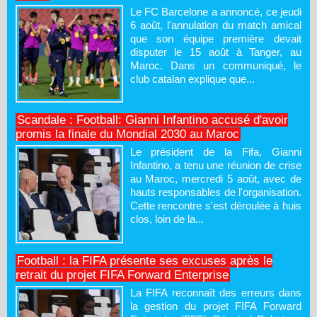
Le FC Barcelone a annoncé, ce jeudi
6 août, l'annulation du match amical
que son équipe première devait
disputer le 15 août à Tanger, au
Maroc. Dans un communiqué, le
club catalan explique que...
Scandale : Football: Gianni Infantino accusé d'avoir
promis la finale du Mondial 2030 au Maroc
Le président de la Fifa, Gianni
Infantino, a tenu une réunion de crise
au Maroc, mercredi 5 août, avec de
hauts responsables de l'organisation.
Cette rencontre s'est déroulée à huis
clos, loin de la...
Football : la FIFA présente ses excuses après le
retrait du projet FIFA Forward Enterprise
La FIFA reconnaît des erreurs dans
la gestion du projet FIFA Forward