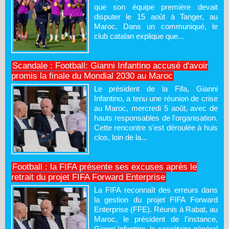
que son équipe première devait
disputer le 15 août à Tanger, au
Maroc. Dans un communiqué, le
club catalan explique que...
Scandale : Football: Gianni Infantino accusé d'avoir
promis la finale du Mondial 2030 au Maroc
Le président de la Fifa, Gianni
Infantino, a tenu une réunion de crise
au Maroc, mercredi 5 août, avec de
hauts responsables de l'organisation.
Cette rencontre s'est déroulée à huis
clos, loin de la...
Football : la FIFA présente ses excuses après le
retrait du projet FIFA Forward Enterprise
La FIFA reconnaît des erreurs dans
la gestion du projet FIFA Forward
Enterprise (FFE). Réunis à Rabat, au
Maroc, le président de l'instance,
Gianni Infantino, le secrétaire général