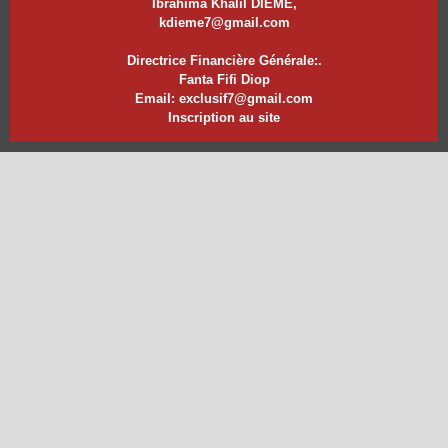
Ibrahima Khalil DIEME,
kdieme7@gmail.com
Directrice Financière Générale:.
Fanta Fifi Diop
Email: exclusif7@gmail.com
Inscription au site