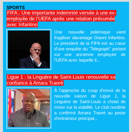
SPORTS
FIFA : Une importante indemnité versée à une ex-
employée de l’UEFA après une relation présumée
avec Infantino
Une nouvelle polémique vient
fragiliser davantage Gianni Infantino.
Le président de la FIFA est au cœur
d’une enquête du "Telegraph" portant
sur une ancienne employée de
l’UEFA avec laquelle il...
Ligue 1 : la Linguère de Saint-Louis renouvelle sa
confiance à Amara Traoré
À l’approche du coup d’envoi de la
nouvelle saison de Ligue 1, la
Linguère de Saint-Louis a choisi de
miser sur la stabilité. Le club nordiste
a confirmé Amara Traoré au poste
d’entraîneur principal...