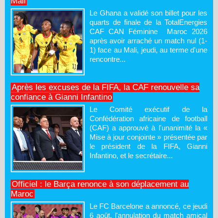
Mali
Le Ghana a validé son billet pour les
quarts de finale de la TotalEnergies
CAF CAN Féminine Maroc 2026
après avoir arraché un match nul (1-
1) face au Mali, jeudi, au terme d'une
rencontre...
Après les excuses de la FIFA, la CAF renouvelle sa
confiance à Gianni Infantino
Le Comité exécutif de la
Confédération africaine de football
(CAF) a approuvé à l'unanimité la «
Mise à jour conjointe » présentée par
le président de la FIFA, Gianni
Infantino, et le secrétaire...
Officiel : le Barça renonce à son déplacement au
Maroc
Le FC Barcelone a annoncé, ce jeudi
6 août, l'annulation du match amical