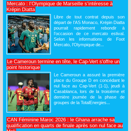
Mercato : l’Olympique de Marseille s’intéresse à
Krépin Diatta
Libre de tout contrat depuis son
départ de l’AS Monaco, Krépin Diatta
pourrait rapidement rebondir à
l’occasion de ce mercato estival.
Selon les informations de Foot
Mercato, l’Olympique de...
Le Cameroun termine en tête, le Cap-Vert s'offre un
point historique
Le Cameroun a assuré la première
place du Groupe D en concédant le
nul face au Cap-Vert (1-1), jeudi à
Casablanca, lors de la troisième et
dernière journée de la phase de
groupes de la TotalEnergies...
CAN Féminine Maroc 2026 : le Ghana arrache sa
qualification en quarts de finale après son nul face au