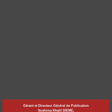
Gérant et Directeur Général de Publication
Ibrahima Khalil DIEME,