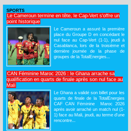
SPORTS
Le Cameroun termine en tête, le Cap-Vert s'offre un
point historique
Le Cameroun a assuré la première
place du Groupe D en concédant le
nul face au Cap-Vert (1-1), jeudi à
Casablanca, lors de la troisième et
dernière journée de la phase de
groupes de la TotalEnergies...
CAN Féminine Maroc 2026 : le Ghana arrache sa
qualification en quarts de finale après son nul face au
Mali
Le Ghana a validé son billet pour les
quarts de finale de la TotalEnergies
CAF CAN Féminine Maroc 2026
après avoir arraché un match nul (1-
1) face au Mali, jeudi, au terme d'une
rencontre...