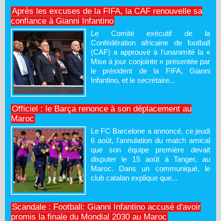
Après les excuses de la FIFA, la CAF renouvelle sa
confiance à Gianni Infantino
Le Comité exécutif de la
Confédération africaine de football
(CAF) a approuvé à l'unanimité la «
Mise à jour conjointe » présentée par
le président de la FIFA, Gianni
Infantino, et le secrétaire...
Officiel : le Barça renonce à son déplacement au
Maroc
Le FC Barcelone a annoncé, ce jeudi
6 août, l'annulation du match amical
que son équipe première devait
disputer le 15 août à Tanger, au
Maroc. Dans un communiqué, le
club catalan explique que...
Scandale : Football: Gianni Infantino accusé d'avoir
promis la finale du Mondial 2030 au Maroc