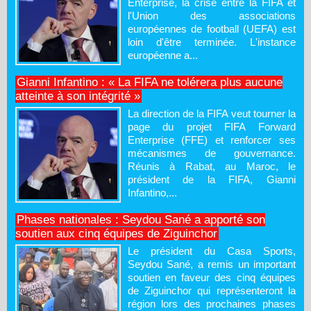
Enterprise, la crise entre la FIFA et
l'Union des associations
européennes de football (UEFA) est
loin d'être terminée. L'instance
européenne a...
Gianni Infantino : « La FIFA ne tolérera plus aucune
atteinte à son intégrité »
La direction de la FIFA veut tourner la
page du projet FIFA Forward
Enterprise (FFE) et renforcer ses
mécanismes de gouvernance.
Réunis à Rabat, au Maroc, le
président de la FIFA, Gianni
Infantino,...
Phases nationales : Seydou Sané a apporté son
soutien aux cinq équipes de Ziguinchor
Le président du Casa Sports,
Seydou Sané, a remis un important
soutien en faveur des cinq équipes
de Ziguinchor qui représenteront la
région lors des prochaines phases