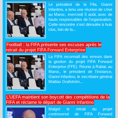
Le président de la Fifa, Gianni
Infantino, a tenu une réunion de crise
au Maroc, mercredi 5 août, avec de
hauts responsables de l'organisation.
Cette rencontre s'est déroulée à huis
clos, loin de la...
Football : la FIFA présente ses excuses après le
retrait du projet FIFA Forward Enterprise
La FIFA reconnaît des erreurs dans
la gestion du projet FIFA Forward
Enterprise (FFE). Réunis à Rabat, au
Maroc, le président de l'instance,
Gianni Infantino, le secrétaire général
Mattias Grafström...
L'UEFA maintient son boycott des compétitions de la
FIFA et réclame le départ de Gianni Infantino
Malgré le retrait du projet
controversé de FIFA Forward