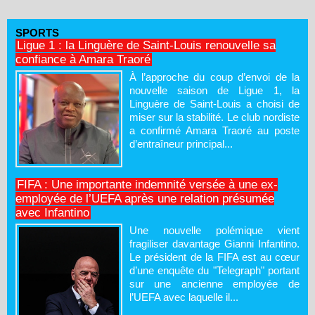
SPORTS
Ligue 1 : la Linguère de Saint-Louis renouvelle sa
confiance à Amara Traoré
À l’approche du coup d’envoi de la
nouvelle saison de Ligue 1, la
Linguère de Saint-Louis a choisi de
miser sur la stabilité. Le club nordiste
a confirmé Amara Traoré au poste
d’entraîneur principal...
FIFA : Une importante indemnité versée à une ex-
employée de l’UEFA après une relation présumée
avec Infantino
Une nouvelle polémique vient
fragiliser davantage Gianni Infantino.
Le président de la FIFA est au cœur
d’une enquête du "Telegraph" portant
sur une ancienne employée de
l’UEFA avec laquelle il...