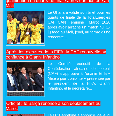
qualification en quarts de finale après son nul face au
Mali
Le Ghana a validé son billet pour les
quarts de finale de la TotalEnergies
CAF CAN Féminine Maroc 2026
après avoir arraché un match nul (1-
1) face au Mali, jeudi, au terme d'une
rencontre...
Après les excuses de la FIFA, la CAF renouvelle sa
confiance à Gianni Infantino
Le Comité exécutif de la
Confédération africaine de football
(CAF) a approuvé à l'unanimité la «
Mise à jour conjointe » présentée par
le président de la FIFA, Gianni
Infantino, et le secrétaire...
Officiel : le Barça renonce à son déplacement au
Maroc
Le FC Barcelone a annoncé, ce jeudi