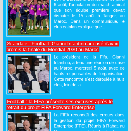
6 août, l'annulation du match amical
que son équipe première devait
disputer le 15 août à Tanger, au
Maroc. Dans un communiqué, le
club catalan explique que...
Scandale : Football: Gianni Infantino accusé d'avoir
promis la finale du Mondial 2030 au Maroc
Le président de la Fifa, Gianni
Infantino, a tenu une réunion de crise
au Maroc, mercredi 5 août, avec de
hauts responsables de l'organisation.
Cette rencontre s'est déroulée à huis
clos, loin de la...
Football : la FIFA présente ses excuses après le
retrait du projet FIFA Forward Enterprise
La FIFA reconnaît des erreurs dans
la gestion du projet FIFA Forward
Enterprise (FFE). Réunis à Rabat, au