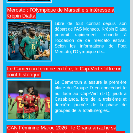
Mercato : l’Olympique de Marseille s’intéresse à
Krépin Diatta
Libre de tout contrat depuis son
départ de l’AS Monaco, Krépin Diatta
pourrait rapidement rebondir à
l’occasion de ce mercato estival.
Selon les informations de Foot
Mercato, l’Olympique de...
Le Cameroun termine en tête, le Cap-Vert s'offre un
point historique
Le Cameroun a assuré la première
place du Groupe D en concédant le
nul face au Cap-Vert (1-1), jeudi à
Casablanca, lors de la troisième et
dernière journée de la phase de
groupes de la TotalEnergies...
CAN Féminine Maroc 2026 : le Ghana arrache sa