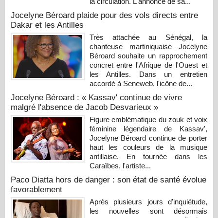
la circulation. L'annonce de sa...
Jocelyne Béroard plaide pour des vols directs entre
Dakar et les Antilles
Très attachée au Sénégal, la
chanteuse martiniquaise Jocelyne
Béroard souhaite un rapprochement
concret entre l'Afrique de l'Ouest et
les Antilles. Dans un entretien
accordé à Seneweb, l'icône de...
Jocelyne Béroard : « Kassav' continue de vivre
malgré l'absence de Jacob Desvarieux »
Figure emblématique du zouk et voix
féminine légendaire de Kassav',
Jocelyne Béroard continue de porter
haut les couleurs de la musique
antillaise. En tournée dans les
Caraïbes, l'artiste...
Paco Diatta hors de danger : son état de santé évolue
favorablement
Après plusieurs jours d'inquiétude,
les nouvelles sont désormais