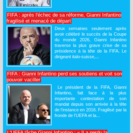
FIFA : après l'échec de sa réforme, Gianni Infantino
fragilisé et menacé de départ
Deux semaines seulement après
avoir célébré le succès de la Coupe
du monde 2026, Gianni Infantino
traverse la plus grave crise de sa
présidence à la tête de la FIFA. Le
dirigeant italo-suisse,...
FIFA : Gianni Infantino perd ses soutiens et voit son
pouvoir vaciller
Le président de la FIFA, Gianni
Infantino, fait face à la plus
importante contestation de son
mandat depuis son arrivée à la tête
de l'instance en 2016. Fragilisé par la
fronde de l'UEFA et la...
L'UEFA lâche Gianni Infantino : « Il a perdu la