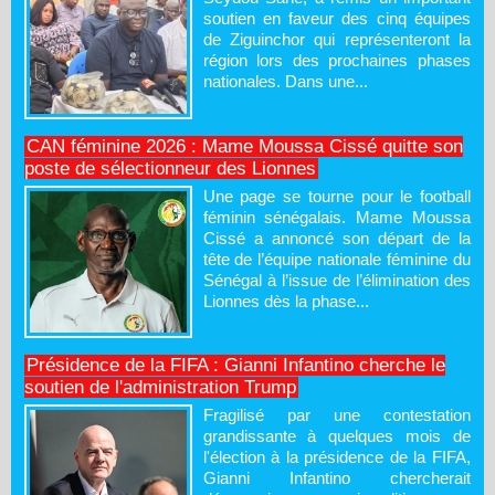
soutien en faveur des cinq équipes
de Ziguinchor qui représenteront la
région lors des prochaines phases
nationales. Dans une...
CAN féminine 2026 : Mame Moussa Cissé quitte son
poste de sélectionneur des Lionnes
Une page se tourne pour le football
féminin sénégalais. Mame Moussa
Cissé a annoncé son départ de la
tête de l’équipe nationale féminine du
Sénégal à l’issue de l’élimination des
Lionnes dès la phase...
Présidence de la FIFA : Gianni Infantino cherche le
soutien de l'administration Trump
Fragilisé par une contestation
grandissante à quelques mois de
l'élection à la présidence de la FIFA,
Gianni Infantino chercherait