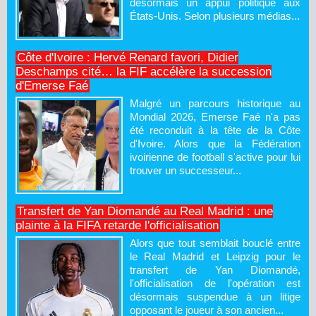
désormais un appui politique aux
États-Unis. Selon plusieurs médias...
Côte d'Ivoire : Hervé Renard favori, Didier
Deschamps cité… la FIF accélère la succession
d'Emerse Faé
Malgré un parcours historique au
Mondial 2026, Emerse Faé n'a pas
été reconduit à la tête de la Côte
d'Ivoire. Alors que la Fédération
ivoirienne de football s'active pour lui
trouver un successeur...
Transfert de Yan Diomandé au Real Madrid : une
plainte à la FIFA retarde l'officialisation
Alors que tout semblait bouclé entre
le Real Madrid et Leipzig pour le
transfert de Yan Diomandé,
l'officialisation de l'opération est
désormais suspendue à un litige
opposant le joueur à son ancien...