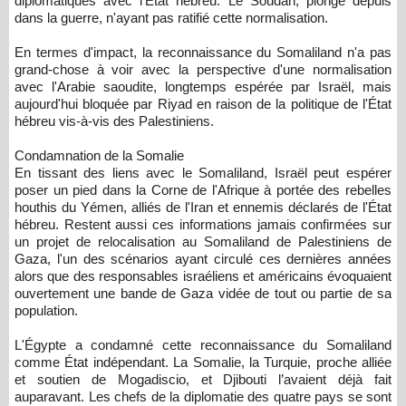
diplomatiques avec l'État hébreu. Le Soudan, plongé depuis
dans la guerre, n'ayant pas ratifié cette normalisation.
En termes d'impact, la reconnaissance du Somaliland n'a pas
grand-chose à voir avec la perspective d'une normalisation
avec l'Arabie saoudite, longtemps espérée par Israël, mais
aujourd'hui bloquée par Riyad en raison de la politique de l'État
hébreu vis-à-vis des Palestiniens.
Condamnation de la Somalie
En tissant des liens avec le Somaliland, Israël peut espérer
poser un pied dans la Corne de l'Afrique à portée des rebelles
houthis du Yémen, alliés de l'Iran et ennemis déclarés de l'État
hébreu. Restent aussi ces informations jamais confirmées sur
un projet de relocalisation au Somaliland de Palestiniens de
Gaza, l'un des scénarios ayant circulé ces dernières années
alors que des responsables israéliens et américains évoquaient
ouvertement une bande de Gaza vidée de tout ou partie de sa
population.
L'Égypte a condamné cette reconnaissance du Somaliland
comme État indépendant. La Somalie, la Turquie, proche alliée
et soutien de Mogadiscio, et Djibouti l’avaient déjà fait
auparavant. Les chefs de la diplomatie des quatre pays se sont