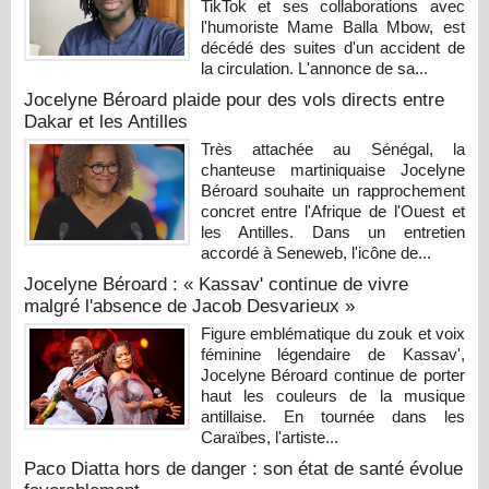
TikTok et ses collaborations avec
l'humoriste Mame Balla Mbow, est
décédé des suites d'un accident de
la circulation. L'annonce de sa...
Jocelyne Béroard plaide pour des vols directs entre
Dakar et les Antilles
Très attachée au Sénégal, la
chanteuse martiniquaise Jocelyne
Béroard souhaite un rapprochement
concret entre l'Afrique de l'Ouest et
les Antilles. Dans un entretien
accordé à Seneweb, l'icône de...
Jocelyne Béroard : « Kassav' continue de vivre
malgré l'absence de Jacob Desvarieux »
Figure emblématique du zouk et voix
féminine légendaire de Kassav',
Jocelyne Béroard continue de porter
haut les couleurs de la musique
antillaise. En tournée dans les
Caraïbes, l'artiste...
Paco Diatta hors de danger : son état de santé évolue