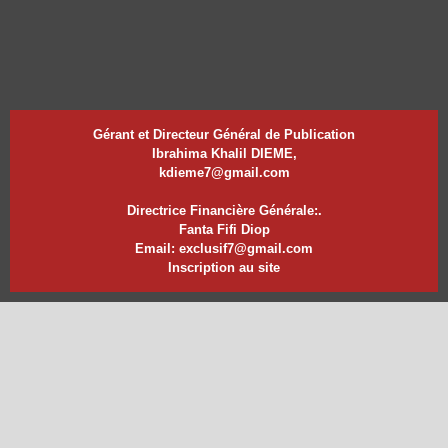
Gérant et Directeur Général de Publication
Ibrahima Khalil DIEME,
kdieme7@gmail.com
Directrice Financière Générale:.
Fanta Fifi Diop
Email: exclusif7@gmail.com
Inscription au site