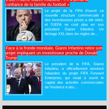
confiance de la famille du football »
Le projet de la FIFA d’ouvrir sa
nouvelle structure commerciale à
des investisseurs privés a été retiré,
et l’UEFA ne croit plus en son
président Gianni Infantino Un
lâchage XXL dans les règles de...
Face à la fronde mondiale, Gianni Infantino retire son
projet impliquant un investisseur proche de Donald
Trump
Le président de la FIFA, Gianni
Infantino, a officiellement annoncé
l'abandon du projet FIFA Forward
Enterprise, qui visait à ouvrir le
capital des activités commerciales
de l'instance à des...