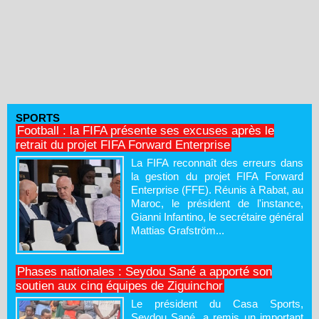
SPORTS
Football : la FIFA présente ses excuses après le
retrait du projet FIFA Forward Enterprise
La FIFA reconnaît des erreurs dans
la gestion du projet FIFA Forward
Enterprise (FFE). Réunis à Rabat, au
Maroc, le président de l'instance,
Gianni Infantino, le secrétaire général
Mattias Grafström...
Phases nationales : Seydou Sané a apporté son
soutien aux cinq équipes de Ziguinchor
Le président du Casa Sports,
Seydou Sané, a remis un important