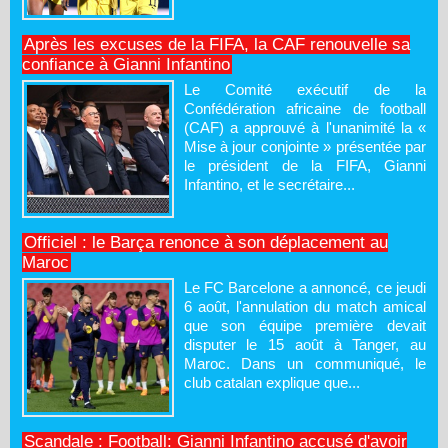
Après les excuses de la FIFA, la CAF renouvelle sa
confiance à Gianni Infantino
Le Comité exécutif de la
Confédération africaine de football
(CAF) a approuvé à l'unanimité la «
Mise à jour conjointe » présentée par
le président de la FIFA, Gianni
Infantino, et le secrétaire...
Officiel : le Barça renonce à son déplacement au
Maroc
Le FC Barcelone a annoncé, ce jeudi
6 août, l'annulation du match amical
que son équipe première devait
disputer le 15 août à Tanger, au
Maroc. Dans un communiqué, le
club catalan explique que...
Scandale : Football: Gianni Infantino accusé d'avoir