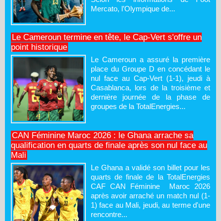
Mercato, l’Olympique de...
Le Cameroun termine en tête, le Cap-Vert s'offre un
point historique
Le Cameroun a assuré la première
place du Groupe D en concédant le
nul face au Cap-Vert (1-1), jeudi à
Casablanca, lors de la troisième et
dernière journée de la phase de
groupes de la TotalEnergies...
CAN Féminine Maroc 2026 : le Ghana arrache sa
qualification en quarts de finale après son nul face au
Mali
Le Ghana a validé son billet pour les
quarts de finale de la TotalEnergies
CAF CAN Féminine Maroc 2026
après avoir arraché un match nul (1-
1) face au Mali, jeudi, au terme d'une
rencontre...