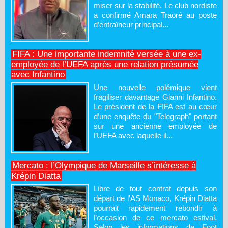
miser sur la stabilité. Le club nordiste
a confirmé Amara Traoré au poste
d’entraîneur principal...
FIFA : Une importante indemnité versée à une ex-
employée de l’UEFA après une relation présumée
avec Infantino
Une nouvelle polémique vient
fragiliser davantage Gianni Infantino.
Le président de la FIFA est au cœur
d’une enquête du "Telegraph" portant
sur une ancienne employée de
l’UEFA avec laquelle il...
Mercato : l’Olympique de Marseille s’intéresse à
Krépin Diatta
Libre de tout contrat depuis son
départ de l’AS Monaco, Krépin Diatta
pourrait rapidement rebondir à
l’occasion de ce mercato estival.
Selon les informations de Foot