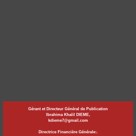
Gérant et Directeur Général de Publication
Ibrahima Khalil DIEME,
kdieme7@gmail.com
Directrice Financière Générale:.