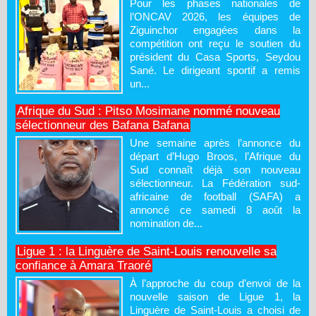
Pour les phases nationales de
l’ONCAV 2026, les équipes de
Ziguinchor engagées dans la
compétition ont reçu le soutien du
président du Casa Sports, Seydou
Sané. Le dirigeant sportif a remis
un...
Afrique du Sud : Pitso Mosimane nommé nouveau
sélectionneur des Bafana Bafana
Une semaine après l’annonce du
départ d’Hugo Broos, l’Afrique du
Sud connaît déjà son nouveau
sélectionneur. La Fédération sud-
africaine de football (SAFA) a
annoncé ce samedi 8 août la
nomination de...
Ligue 1 : la Linguère de Saint-Louis renouvelle sa
confiance à Amara Traoré
À l’approche du coup d’envoi de la
nouvelle saison de Ligue 1, la
Linguère de Saint-Louis a choisi de