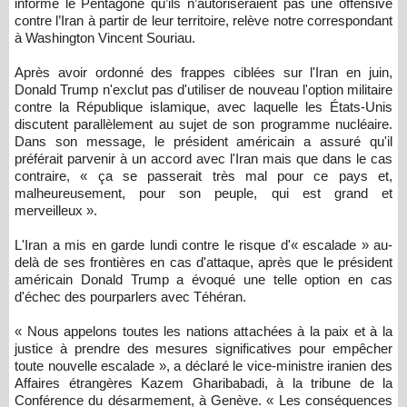
informé le Pentagone qu’ils n’autoriseraient pas une offensive
contre l’Iran à partir de leur territoire, relève notre correspondant
à Washington Vincent Souriau.
Après avoir ordonné des frappes ciblées sur l'Iran en juin,
Donald Trump n'exclut pas d'utiliser de nouveau l'option militaire
contre la République islamique, avec laquelle les États-Unis
discutent parallèlement au sujet de son programme nucléaire.
Dans son message, le président américain a assuré qu'il
préférait parvenir à un accord avec l'Iran mais que dans le cas
contraire, « ça se passerait très mal pour ce pays et,
malheureusement, pour son peuple, qui est grand et
merveilleux ».
L'Iran a mis en garde lundi contre le risque d'« escalade » au-
delà de ses frontières en cas d'attaque, après que le président
américain Donald Trump a évoqué une telle option en cas
d'échec des pourparlers avec Téhéran.
« Nous appelons toutes les nations attachées à la paix et à la
justice à prendre des mesures significatives pour empêcher
toute nouvelle escalade », a déclaré le vice-ministre iranien des
Affaires étrangères Kazem Gharibabadi, à la tribune de la
Conférence du désarmement, à Genève. « Les conséquences