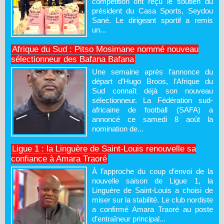
compétition ont reçu le soutien du
président du Casa Sports, Seydou
Sané. Le dirigeant sportif a remis
un...
Afrique du Sud : Pitso Mosimane nommé nouveau
sélectionneur des Bafana Bafana
Une semaine après l’annonce du
départ d’Hugo Broos, l’Afrique du
Sud connaît déjà son nouveau
sélectionneur. La Fédération sud-
africaine de football (SAFA) a
annoncé ce samedi 8 août la
nomination de...
Ligue 1 : la Linguère de Saint-Louis renouvelle sa
confiance à Amara Traoré
À l’approche du coup d’envoi de la
nouvelle saison de Ligue 1, la
Linguère de Saint-Louis a choisi de
miser sur la stabilité. Le club nordiste
a confirmé Amara Traoré au poste
d’entraîneur principal...