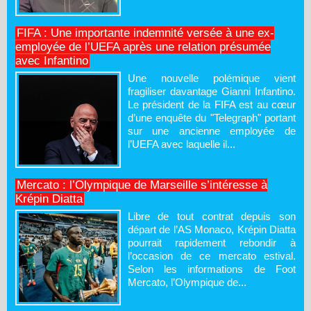
FIFA : Une importante indemnité versée à une ex-
employée de l’UEFA après une relation présumée
avec Infantino
Une nouvelle polémique vient
fragiliser davantage Gianni Infantino.
Le président de la FIFA est au cœur
d’une enquête du "Telegraph" portant
sur une ancienne employée de
l’UEFA avec laquelle il...
Mercato : l’Olympique de Marseille s’intéresse à
Krépin Diatta
Libre de tout contrat depuis son
départ de l’AS Monaco, Krépin Diatta
pourrait rapidement rebondir à
l’occasion de ce mercato estival.
Selon les informations de Foot
Mercato, l’Olympique de...