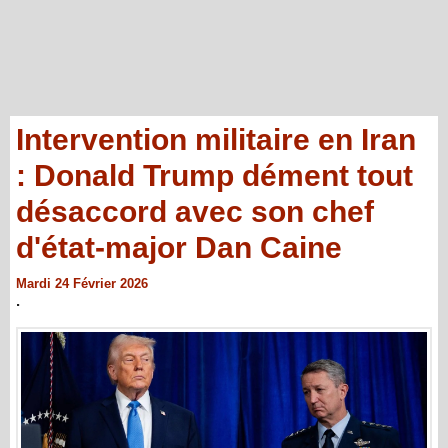
Intervention militaire en Iran
: Donald Trump dément tout
désaccord avec son chef
d'état-major Dan Caine
Mardi 24 Février 2026
.