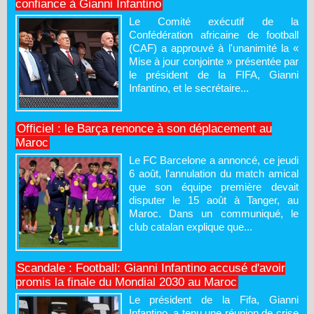
confiance à Gianni Infantino
Le Comité exécutif de la
Confédération africaine de football
(CAF) a approuvé à l'unanimité la «
Mise à jour conjointe » présentée par
le président de la FIFA, Gianni
Infantino, et le secrétaire...
Officiel : le Barça renonce à son déplacement au
Maroc
Le FC Barcelone a annoncé, ce jeudi
6 août, l'annulation du match amical
que son équipe première devait
disputer le 15 août à Tanger, au
Maroc. Dans un communiqué, le
club catalan explique que...
Scandale : Football: Gianni Infantino accusé d'avoir
promis la finale du Mondial 2030 au Maroc
Le président de la Fifa, Gianni
Infantino, a tenu une réunion de crise