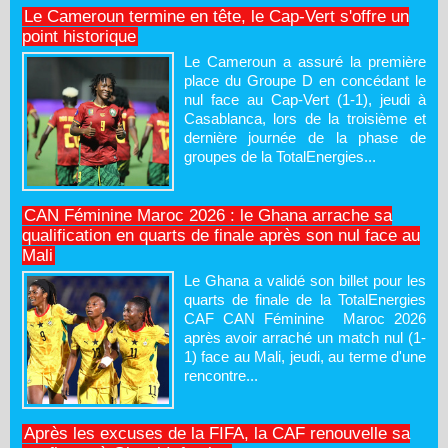
Le Cameroun termine en tête, le Cap-Vert s'offre un
point historique
Le Cameroun a assuré la première
place du Groupe D en concédant le
nul face au Cap-Vert (1-1), jeudi à
Casablanca, lors de la troisième et
dernière journée de la phase de
groupes de la TotalEnergies...
CAN Féminine Maroc 2026 : le Ghana arrache sa
qualification en quarts de finale après son nul face au
Mali
Le Ghana a validé son billet pour les
quarts de finale de la TotalEnergies
CAF CAN Féminine Maroc 2026
après avoir arraché un match nul (1-
1) face au Mali, jeudi, au terme d'une
rencontre...
Après les excuses de la FIFA, la CAF renouvelle sa