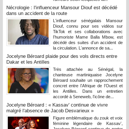
Nécrologie : l'influenceur Mansour Diouf est décédé
dans un accident de la route
L'influenceur sénégalais Mansour
Diouf, connu pour ses vidéos sur
TikTok et ses collaborations avec
l'humoriste Mame Balla Mbow, est
décédé des suites d'un accident de
la circulation. L'annonce de sa...
Jocelyne Béroard plaide pour des vols directs entre
Dakar et les Antilles
Très attachée au Sénégal, la
chanteuse martiniquaise Jocelyne
Béroard souhaite un rapprochement
concret entre l'Afrique de l'Ouest et
les Antilles. Dans un entretien
accordé à Seneweb, l'icône de...
Jocelyne Béroard : « Kassav' continue de vivre
malgré l'absence de Jacob Desvarieux »
Figure emblématique du zouk et voix
féminine légendaire de Kassav',
Jocelyne Béroard continue de porter