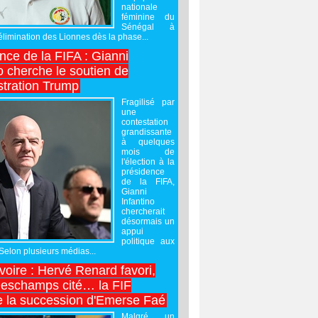
nationale
féminine du
Sénégal à
’élimination des Lionnes dès la phase...
nce de la FIFA : Gianni
o cherche le soutien de
stration Trump
Fragilisé par
une
contestation
grandissante
à quelques
mois de
l'élection à la
présidence
de la FIFA,
Gianni
Infantino
chercherait
désormais un
appui
politique aux
 Selon plusieurs médias...
Ivoire : Hervé Renard favori,
Deschamps cité… la FIF
e la succession d'Emerse Faé
Malgré un