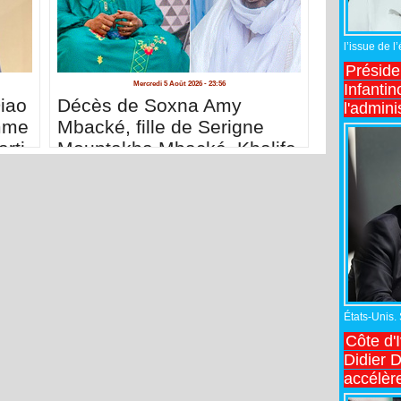
l’issue de l
Préside
Mercredi 5 Août 2026 - 23:56
Infantin
iao
Décès de Soxna Amy
l'admini
mme
Mbacké, fille de Serigne
rti
Mountakha Mbacké, Khalife
général des Mourides
États-Unis.
Côte d'
Didier 
accélèr