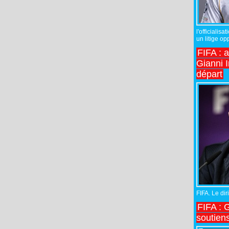
l'officiali
un litige op
FIFA : 
Gianni I
départ
FIFA. Le diri
FIFA : 
soutiens