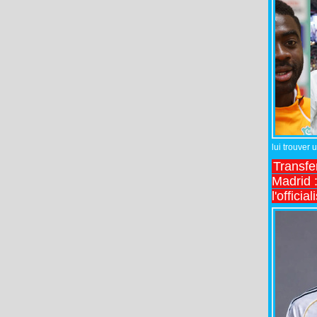
lui trouver 
Transfe
Madrid :
l'officia