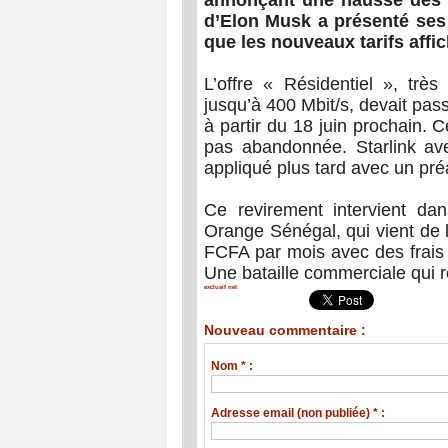
annonçant une hausse des p
d’Elon Musk a présenté ses
que les nouveaux tarifs affic
L’offre « Résidentiel », trè
jusqu’à 400 Mbit/s, devait pa
à partir du 18 juin prochain.
pas abandonnée. Starlink aver
appliqué plus tard avec un préav
Ce revirement intervient da
Orange Sénégal, qui vient de la
FCFA par mois avec des frais 
Une bataille commerciale qui r
exclusif net
Nouveau commentaire :
Nom * :
Adresse email (non publiée) * :