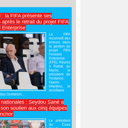
l : la FIFA présente ses
après le retrait du projet FIFA
 Enterprise
La FIFA
reconnaît des
erreurs dans
la gestion du
projet FIFA
Forward
Enterprise
(FFE). Réunis
à Rabat, au
Maroc, le
président de
l'instance,
Gianni
Infantino, le
secrétaire
ias Grafström...
nationales : Seydou Sané a
 son soutien aux cinq équipes
inchor
Le président
du Casa