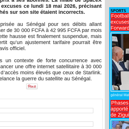
rix à ses abonnés. La filiale de SpaceX
 excuses ce lundi 18 mai 2026, précisant
SPORTS
hés sur son site étaient incorrects.
Footbal
excuses 
s prisée au Sénégal pour ses débits allant
Forward
sser de 30 000 FCFA à 42 995 FCFA par mois
 Cette hausse est finalement suspendue, mais
tit qu’un ajustement tarifaire pourrait être
is officiel.
ns un contexte de forte concurrence avec
ncer une offre internet satellitaire à 30 000
d’accès moins élevés que ceux de Starlink.
elance la guerre du satellite au Sénégal.
général Matt
Phases 
apporté
de Zigu