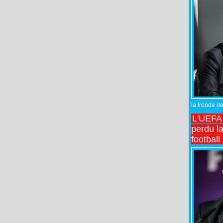
la fronde de
L'UEFA l
perdu la
football