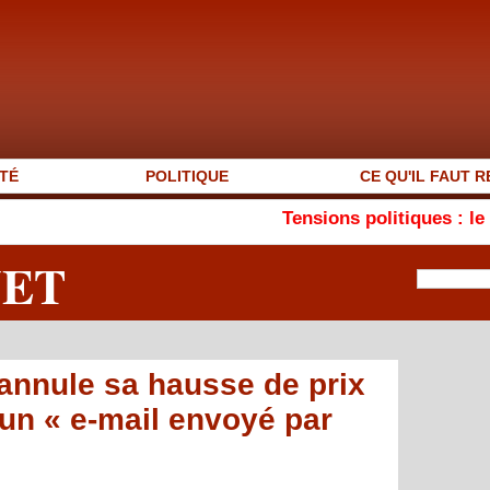
TÉ
POLITIQUE
CE QU'IL FAUT R
Tensions politiques : le MEJSM plaide
NET
k annule sa hausse de prix
un « e-mail envoyé par