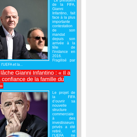
Le président
de la FIFA,
Gianni
Infantino, fait
face à la plus
importante
contestation
de son
mandat
depuis son
arrivée à la
tête de
l'instance en
2016.
Fragilisé par
 l'UEFA et la...
âche Gianni Infantino : « Il a
 confiance de la famille du
 »
Le projet de
la FIFA
d’ouvrir sa
nouvelle
structure
commerciale
à des
investisseurs
privés a été
retiré, et
l’UEFA ne