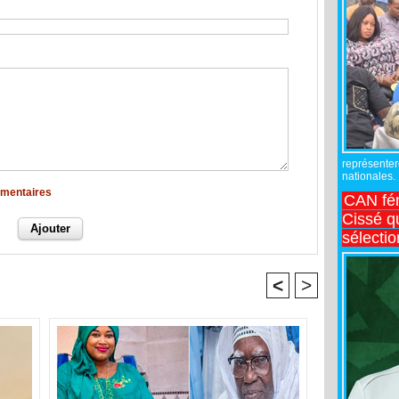
représente
nationales.
mmentaires
CAN fé
Cissé q
sélecti
<
>