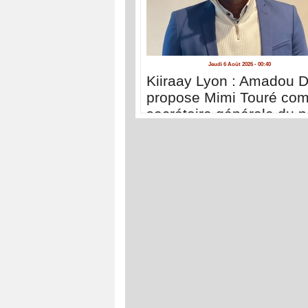
Jeudi 6 Août 2026 - 00:40
Kiiraay Lyon : Amadou D
propose Mimi Touré co
secrétaire générale du pa