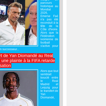
parcours
historique au
Mondial
2026,
Emerse Faé
n'a pas été
reconduit à la
tête de la
Côte d'Ivoire.
Alors que la
Fédération
ivoirienne de
football
s'active pour
un successeur...
rt de Yan Diomandé au Real
 une plainte à la FIFA retarde
lisation
Alors que tout
semblait
bouclé entre
le Real
Madrid et
Leipzig pour
le transfert de
Yan
Diomandé,