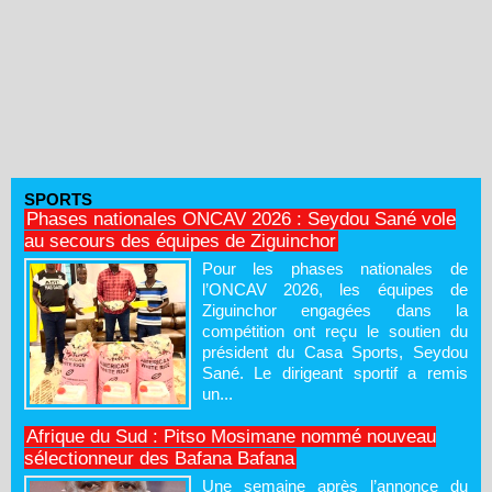
SPORTS
Phases nationales ONCAV 2026 : Seydou Sané vole
au secours des équipes de Ziguinchor
Pour les phases nationales de
l’ONCAV 2026, les équipes de
Ziguinchor engagées dans la
compétition ont reçu le soutien du
président du Casa Sports, Seydou
Sané. Le dirigeant sportif a remis
un...
Afrique du Sud : Pitso Mosimane nommé nouveau
sélectionneur des Bafana Bafana
Une semaine après l’annonce du