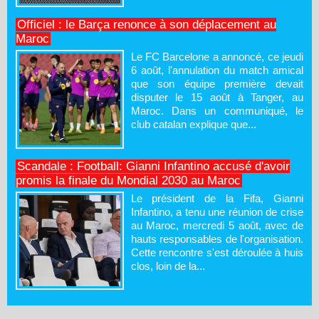
Officiel : le Barça renonce à son déplacement au
Maroc
Le FC Barcelone a annoncé, ce jeudi
6 août, l'annulation du match amical
que son équipe première devait
disputer le 15 août à Tanger, au
Maroc. Dans un communiqué, le
club catalan explique que...
Scandale : Football: Gianni Infantino accusé d'avoir
promis la finale du Mondial 2030 au Maroc
Le président de la Fifa, Gianni
Infantino, a tenu une réunion de crise
au Maroc, mercredi 5 août, avec de
hauts responsables de l'organisation.
Cette rencontre s'est déroulée à huis
clos, loin de la...