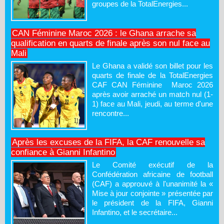
groupes de la TotalEnergies...
CAN Féminine Maroc 2026 : le Ghana arrache sa
qualification en quarts de finale après son nul face au
Mali
Le Ghana a validé son billet pour les
quarts de finale de la TotalEnergies
CAF CAN Féminine Maroc 2026
après avoir arraché un match nul (1-
1) face au Mali, jeudi, au terme d'une
rencontre...
Après les excuses de la FIFA, la CAF renouvelle sa
confiance à Gianni Infantino
Le Comité exécutif de la
Confédération africaine de football
(CAF) a approuvé à l'unanimité la «
Mise à jour conjointe » présentée par
le président de la FIFA, Gianni
Infantino, et le secrétaire...