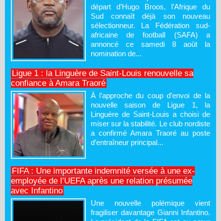
départ d’Hugo Broos, l’Afrique du
Sud connaît déjà son nouveau
sélectionneur. La Fédération sud-
africaine de football (SAFA) a
annoncé ce samedi 8 août la
nomination de...
Ligue 1 : la Linguère de Saint-Louis renouvelle sa
confiance à Amara Traoré
À l’approche du coup d’envoi de la
nouvelle saison de Ligue 1, la
Linguère de Saint-Louis a choisi de
miser sur la stabilité. Le club nordiste
a confirmé Amara Traoré au poste
d’entraîneur principal...
FIFA : Une importante indemnité versée à une ex-
employée de l’UEFA après une relation présumée
avec Infantino
Une nouvelle polémique vient
fragiliser davantage Gianni Infantino.