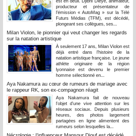
est en deuil. Djibril Dièye, animateur,
producteur et présentateur de
l’émission « AutoMag » sur la Télé
Futurs Médias (TFM), est décédé,
plongeant ses collègues, ses...
Milan Violon, le pionnier qui veut changer les regards
sur la natation artistique
À seulement 17 ans, Milan Violon est
déjà entré dans l’histoire de la
natation artistique française. Le jeune
athlète originaire de la région
lyonnaise est devenu le premier
homme sélectionné en...
Aya Nakamura au cœur de rumeurs de mariage avec
le rappeur RK, son ex-compagnon réagit
Aya Nakamura fait de nouveau
l'objet d'une vive attention sur les
réseaux sociaux. Depuis plusieurs
heures, des photos largement
partagées en ligne alimentent des
rumeurs selon lesquelles la...
Nécrologie : l'influenceur Mansour Diouf est décédé