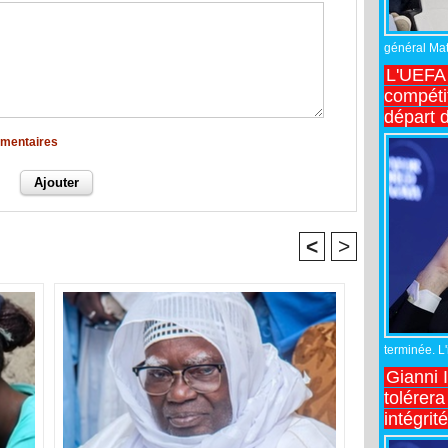
général Matt
L'UEFA 
compétit
départ d
mmentaires
<
>
terminée. L
Gianni 
tolérera
intégrit