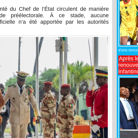
nté du Chef de l’État circulent de manière
ode préélectorale. À ce stade, aucune
fficielle n’a été apportée par les autorités
d'une rencon
Après l
renouve
Infantin