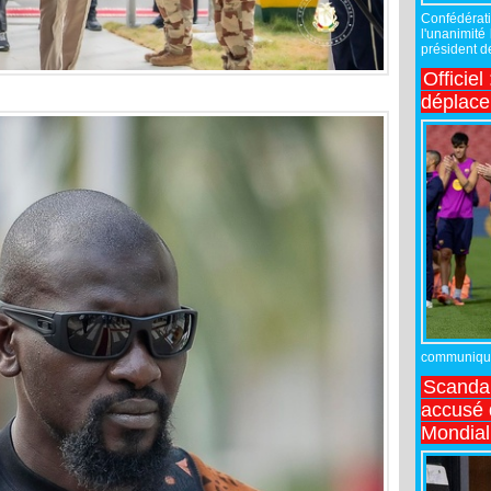
Confédérati
l'unanimité
président de
Officiel
déplac
communiqué,
Scandal
accusé d
Mondial