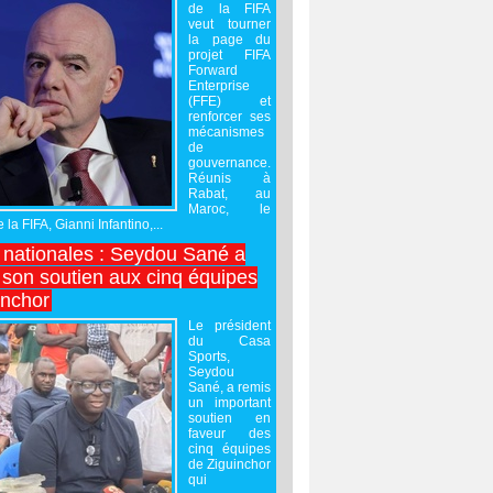
de la FIFA
veut tourner
la page du
projet FIFA
Forward
Enterprise
(FFE) et
renforcer ses
mécanismes
de
gouvernance.
Réunis à
Rabat, au
Maroc, le
 la FIFA, Gianni Infantino,...
nationales : Seydou Sané a
 son soutien aux cinq équipes
inchor
Le président
du Casa
Sports,
Seydou
Sané, a remis
un important
soutien en
faveur des
cinq équipes
de Ziguinchor
qui