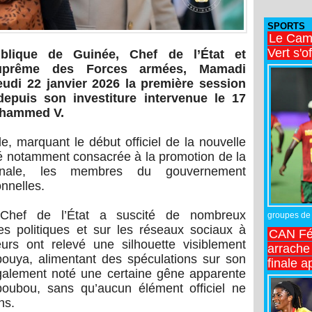
SPORTS
Le Came
Vert s'o
blique de Guinée, Chef de l’État et
prême des Forces armées, Mamadi
udi 22 janvier 2026 la première session
epuis son investiture intervenue le 17
Mohammed V.
, marquant le début officiel de la nouvelle
été notamment consacrée à la promotion de la
tionale, les membres du gouvernement
onnelles.
u Chef de l’État a suscité de nombreux
groupes de 
s politiques et sur les réseaux sociaux à
CAN Fé
urs ont relevé une silhouette visiblement
arrache 
ouya, alimentant des spéculations sur son
finale a
également noté une certaine gêne apparente
oubou, sans qu’aucun élément officiel ne
ns.