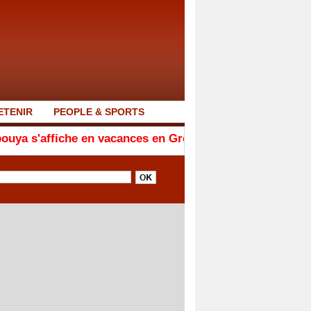
ETENIR
PEOPLE & SPORTS
vacances en Grèce et balaie les rumeurs sur son état de