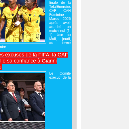
finale de la
TotalEnergies
CAF CAN
Féminine
Maroc 2026
après avoir
arraché un
match nul (1-
1) face au
Mali, jeudi,
au terme
tre...
es excuses de la FIFA, la CAF
lle sa confiance à Gianni
o
Le Comité
exécutif de la