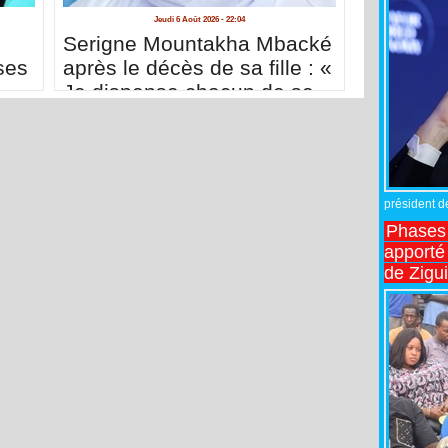
Jeudi 6 Août 2026 - 22:04
Serigne Mountakha Mbacké
ses
après le décès de sa fille : «
Je dispense chacun de se
déplacer à Touba pour me
présenter ses condoléances
»
président de
Phases 
apporté
de Zigu