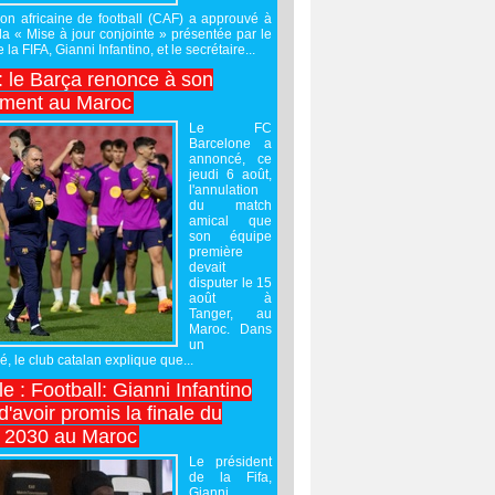
on africaine de football (CAF) a approuvé à
 la « Mise à jour conjointe » présentée par le
 la FIFA, Gianni Infantino, et le secrétaire...
 : le Barça renonce à son
ement au Maroc
Le FC
Barcelone a
annoncé, ce
jeudi 6 août,
l'annulation
du match
amical que
son équipe
première
devait
disputer le 15
août à
Tanger, au
Maroc. Dans
un
 le club catalan explique que...
e : Football: Gianni Infantino
'avoir promis la finale du
 2030 au Maroc
Le président
de la Fifa,
Gianni