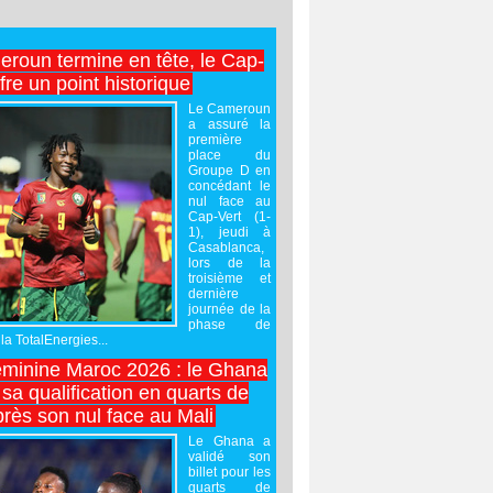
roun termine en tête, le Cap-
ffre un point historique
Le Cameroun
a assuré la
première
place du
Groupe D en
concédant le
nul face au
Cap-Vert (1-
1), jeudi à
Casablanca,
lors de la
troisième et
dernière
journée de la
phase de
la TotalEnergies...
minine Maroc 2026 : le Ghana
sa qualification en quarts de
près son nul face au Mali
Le Ghana a
validé son
billet pour les
quarts de