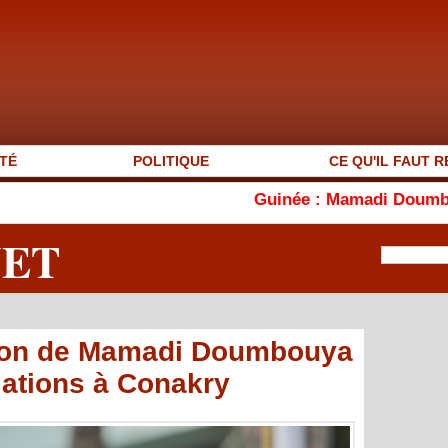
TÉ
POLITIQUE
CE QU'IL FAUT R
Guinée : Mamadi Doumbouya s'affiche en 
NET
ition de Mamadi Doumbouya
lations à Conakry