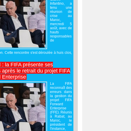
Infantino, a
tenu une
réunion de
crise au
Maroc,
mercredi 5
août, avec de
hauts
responsables
de
on. Cette rencontre s'est déroulée à huis clos,
l : la FIFA présente ses
après le retrait du projet FIFA
 Enterprise
La FIFA
reconnaît des
erreurs dans
la gestion du
projet FIFA
Forward
Enterprise
(FFE). Réunis
à Rabat, au
Maroc, le
président de
l'instance,