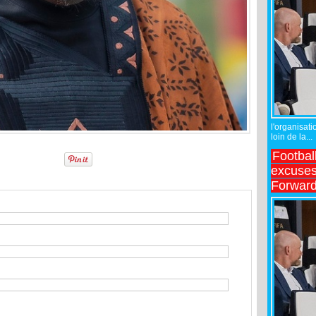
l'organisati
loin de la...
Footbal
excuses 
Forward