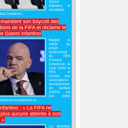
Gianni
Infantino, le
secrétaire
ias Grafström...
maintient son boycott des
ions de la FIFA et réclame le
e Gianni Infantino
Malgré le
retrait du
projet
controversé
de FIFA
Forward
Enterprise, la
crise entre la
FIFA et
l'Union des
associations
européennes
de football
(UEFA) est
loin d'être
'instance européenne a...
Infantino : « La FIFA ne
 plus aucune atteinte à son
é »
La direction