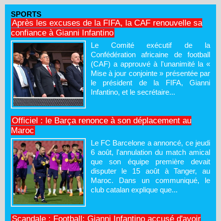
SPORTS
Après les excuses de la FIFA, la CAF renouvelle sa
confiance à Gianni Infantino
Le Comité exécutif de la
Confédération africaine de football
(CAF) a approuvé à l'unanimité la «
Mise à jour conjointe » présentée par
le président de la FIFA, Gianni
Infantino, et le secrétaire...
Officiel : le Barça renonce à son déplacement au
Maroc
Le FC Barcelone a annoncé, ce jeudi
6 août, l'annulation du match amical
que son équipe première devait
disputer le 15 août à Tanger, au
Maroc. Dans un communiqué, le
club catalan explique que...
Scandale : Football: Gianni Infantino accusé d'avoir