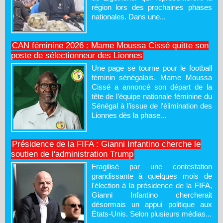
région lors des prochaines phases
nationales. Dans une...
CAN féminine 2026 : Mame Moussa Cissé quitte son
poste de sélectionneur des Lionnes
Une page se tourne pour le football
féminin sénégalais. Mame Moussa
Cissé a annoncé son départ de la
tête de l’équipe nationale féminine du
Sénégal à l’issue de l’élimination des
Lionnes dès la phase...
Présidence de la FIFA : Gianni Infantino cherche le
soutien de l'administration Trump
Fragilisé par une contestation
grandissante à quelques mois de
l'élection à la présidence de la FIFA,
Gianni Infantino chercherait
désormais un appui politique aux
États-Unis. Selon plusieurs médias...