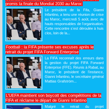
promis la finale du Mondial 2030 au Maroc
Le président de la Fifa, Gianni
Infantino, a tenu une réunion de crise
au Maroc, mercredi 5 août, avec de
hauts responsables de l'organisation.
Cette rencontre s'est déroulée à huis
clos, loin de la...
Football : la FIFA présente ses excuses après le
retrait du projet FIFA Forward Enterprise
La FIFA reconnaît des erreurs dans
la gestion du projet FIFA Forward
Enterprise (FFE). Réunis à Rabat, au
Maroc, le président de l'instance,
Gianni Infantino, le secrétaire général
Mattias Grafström...
L'UEFA maintient son boycott des compétitions de la
FIFA et réclame le départ de Gianni Infantino
Malgré le retrait du projet