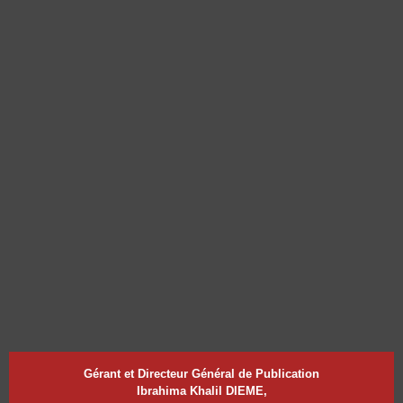
Gérant et Directeur Général de Publication
Ibrahima Khalil DIEME,