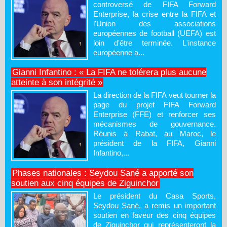
controversé de FIFA Forward
Enterprise, la crise entre la FIFA et
l'Union des associations
européennes de football (UEFA) est
loin d'être terminée. L'instance
européenne a...
Gianni Infantino : « La FIFA ne tolérera plus aucune
atteinte à son intégrité »
La direction de la FIFA veut tourner la
page du projet FIFA Forward
Enterprise (FFE) et renforcer ses
mécanismes de gouvernance.
Réunis à Rabat, au Maroc, le
président de la FIFA, Gianni
Infantino,...
Phases nationales : Seydou Sané a apporté son
soutien aux cinq équipes de Ziguinchor
Le président du Casa Sports,
Seydou Sané, a remis un important
soutien en faveur des cinq équipes
de Ziguinchor qui représenteront la