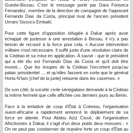
Guinée-Bissau. C’est le message porté par Dara Fonseca
Fernandez, membre de la direction de campagne de l’opposant
Fernando Dias da Costa, principal rival de l’ancien président
Umaro Sissoco Embaló.
Pour cette figure d’opposition réfugiée à Dakar après avoir
échappé de justesse à une arrestation à Bissau, il n’y a pas
besoin de recourir à la force pour cela. « Aucune intervention
militaire n'est nécessaire. Il suffit juste d'une résolution claire de
la Cédéao et sa mise en application. À savoir : que le président
qui a été élu est Fernando Dias da Costa et qu’il doit être
investi… Que les troupes de la Cédéao l'escortent jusqu'au
palais présidentiel … et qu’elles fassent en sorte que le général
Horta N’tam [chef de la junte] retourne dans les casernes. »
De son côté, la société civile sénégalaise demande à la Cédéao
la même fermeté que celle affichée ces derniers jours au Bénin.
Face à la tentative de coup d'État à Cotonou, l’organisation
ouest-africaine a rapidement annoncé le déploiement de sa
force en attente. Pour Abdou Aziz Cissé, de l’organisation
Africtivistes à Dakar, il s'agit d’un deux poids deux mesures : «
On ne peut pas condamner de manière forte un coup d'État au