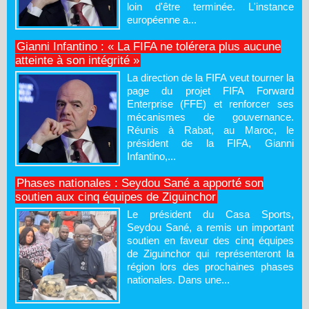
loin d'être terminée. L'instance
européenne a...
Gianni Infantino : « La FIFA ne tolérera plus aucune
atteinte à son intégrité »
La direction de la FIFA veut tourner la
page du projet FIFA Forward
Enterprise (FFE) et renforcer ses
mécanismes de gouvernance.
Réunis à Rabat, au Maroc, le
président de la FIFA, Gianni
Infantino,...
Phases nationales : Seydou Sané a apporté son
soutien aux cinq équipes de Ziguinchor
Le président du Casa Sports,
Seydou Sané, a remis un important
soutien en faveur des cinq équipes
de Ziguinchor qui représenteront la
région lors des prochaines phases
nationales. Dans une...