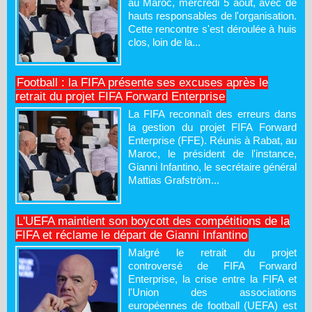
au Maroc, mercredi 5 août, avec de
hauts responsables de l'organisation.
Cette rencontre s'est déroulée à huis
clos, loin de la...
Football : la FIFA présente ses excuses après le
retrait du projet FIFA Forward Enterprise
La FIFA reconnaît des erreurs dans
la gestion du projet FIFA Forward
Enterprise (FFE). Réunis à Rabat, au
Maroc, le président de l'instance,
Gianni Infantino, le secrétaire général
Mattias Grafström...
L'UEFA maintient son boycott des compétitions de la
FIFA et réclame le départ de Gianni Infantino
Malgré le retrait du projet
controversé de FIFA Forward
Enterprise, la crise entre la FIFA et
l'Union des associations
européennes de football (UEFA) est