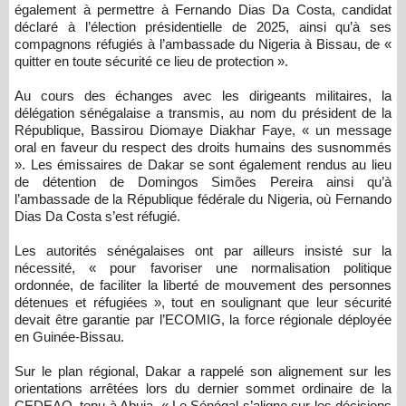
également à permettre à Fernando Dias Da Costa, candidat
déclaré à l’élection présidentielle de 2025, ainsi qu’à ses
compagnons réfugiés à l’ambassade du Nigeria à Bissau, de «
quitter en toute sécurité ce lieu de protection ».
Au cours des échanges avec les dirigeants militaires, la
délégation sénégalaise a transmis, au nom du président de la
République, Bassirou Diomaye Diakhar Faye, « un message
oral en faveur du respect des droits humains des susnommés
». Les émissaires de Dakar se sont également rendus au lieu
de détention de Domingos Simões Pereira ainsi qu’à
l’ambassade de la République fédérale du Nigeria, où Fernando
Dias Da Costa s’est réfugié.
Les autorités sénégalaises ont par ailleurs insisté sur la
nécessité, « pour favoriser une normalisation politique
ordonnée, de faciliter la liberté de mouvement des personnes
détenues et réfugiées », tout en soulignant que leur sécurité
devait être garantie par l’ECOMIG, la force régionale déployée
en Guinée-Bissau.
Sur le plan régional, Dakar a rappelé son alignement sur les
orientations arrêtées lors du dernier sommet ordinaire de la
CEDEAO, tenu à Abuja. « Le Sénégal s’aligne sur les décisions