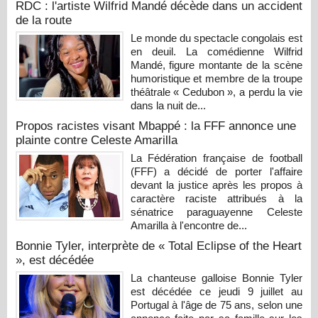
RDC : l'artiste Wilfrid Mandé décède dans un accident
de la route
Le monde du spectacle congolais est
en deuil. La comédienne Wilfrid
Mandé, figure montante de la scène
humoristique et membre de la troupe
théâtrale « Cedubon », a perdu la vie
dans la nuit de...
Propos racistes visant Mbappé : la FFF annonce une
plainte contre Celeste Amarilla
La Fédération française de football
(FFF) a décidé de porter l'affaire
devant la justice après les propos à
caractère raciste attribués à la
sénatrice paraguayenne Celeste
Amarilla à l'encontre de...
Bonnie Tyler, interprète de « Total Eclipse of the Heart
», est décédée
La chanteuse galloise Bonnie Tyler
est décédée ce jeudi 9 juillet au
Portugal à l'âge de 75 ans, selon une