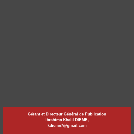
Gérant et Directeur Général de Publication
Ibrahima Khalil DIEME,
kdieme7@gmail.com