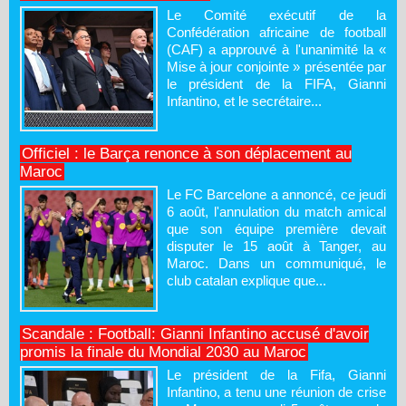
Le Comité exécutif de la
Confédération africaine de football
(CAF) a approuvé à l'unanimité la «
Mise à jour conjointe » présentée par
le président de la FIFA, Gianni
Infantino, et le secrétaire...
Officiel : le Barça renonce à son déplacement au
Maroc
Le FC Barcelone a annoncé, ce jeudi
6 août, l'annulation du match amical
que son équipe première devait
disputer le 15 août à Tanger, au
Maroc. Dans un communiqué, le
club catalan explique que...
Scandale : Football: Gianni Infantino accusé d'avoir
promis la finale du Mondial 2030 au Maroc
Le président de la Fifa, Gianni
Infantino, a tenu une réunion de crise