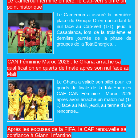
Le Cameroun termine en tête, le Cap-Vert s'offre un
point historique
Le Cameroun a assuré la première
place du Groupe D en concédant le
nul face au Cap-Vert (1-1), jeudi à
Casablanca, lors de la troisième et
dernière journée de la phase de
groupes de la TotalEnergies...
CAN Féminine Maroc 2026 : le Ghana arrache sa
qualification en quarts de finale après son nul face au
Mali
Le Ghana a validé son billet pour les
quarts de finale de la TotalEnergies
CAF CAN Féminine Maroc 2026
après avoir arraché un match nul (1-
1) face au Mali, jeudi, au terme d'une
rencontre...
Après les excuses de la FIFA, la CAF renouvelle sa
confiance à Gianni Infantino