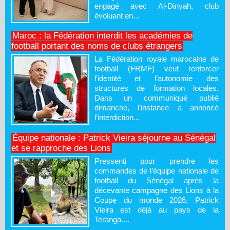
engagé avec Al-Diriyah, club
évoluant en...
Maroc : la Fédération interdit les académies de
football portant des noms de clubs étrangers
La Fédération royale marocaine de
football (FRMF) veut renforcer
l’identité et l’autonomie des
structures de formation locales.
Dans un communiqué publié
dimanche, l’instance a annoncé
l’interdiction...
Équipe nationale : Patrick Vieira séjourne au Sénégal
et se rapproche des Lions
Pressenti pour prendre les
commandes de l’équipe nationale de
football du Sénégal après la
décevante campagne des Lions à la
Coupe du monde 2026, Patrick
Vieira est déjà au pays de la
Teranga....