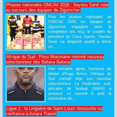
Phases nationales ONCAV 2026 : Seydou Sané vole
au secours des équipes de Ziguinchor
Pour les phases nationales de
l’ONCAV 2026, les équipes de
Ziguinchor engagées dans la
compétition ont reçu le soutien du
président du Casa Sports, Seydou
Sané. Le dirigeant sportif a remis
un...
Afrique du Sud : Pitso Mosimane nommé nouveau
sélectionneur des Bafana Bafana
Une semaine après l’annonce du
départ d’Hugo Broos, l’Afrique du
Sud connaît déjà son nouveau
sélectionneur. La Fédération sud-
africaine de football (SAFA) a
annoncé ce samedi 8 août la
nomination de...
Ligue 1 : la Linguère de Saint-Louis renouvelle sa
confiance à Amara Traoré