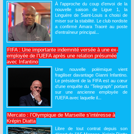
À l’approche du coup d’envoi de la
nouvelle saison de Ligue 1, la
Linguère de Saint-Louis a choisi de
miser sur la stabilité. Le club nordiste
a confirmé Amara Traoré au poste
d’entraîneur principal...
FIFA : Une importante indemnité versée à une ex-
employée de l’UEFA après une relation présumée
avec Infantino
Une nouvelle polémique vient
fragiliser davantage Gianni Infantino.
Le président de la FIFA est au cœur
d’une enquête du "Telegraph" portant
sur une ancienne employée de
l’UEFA avec laquelle il...
Mercato : l’Olympique de Marseille s’intéresse à
Krépin Diatta
Libre de tout contrat depuis son