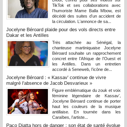
TikTok et ses collaborations avec
l'humoriste Mame Balla Mbow, est
décédé des suites d'un accident de
la circulation. L'annonce de sa...
Jocelyne Béroard plaide pour des vols directs entre
Dakar et les Antilles
Très attachée au Sénégal, la
chanteuse martiniquaise Jocelyne
Béroard souhaite un rapprochement
concret entre l'Afrique de l'Ouest et
les Antilles. Dans un entretien
accordé à Seneweb, l'icône de...
Jocelyne Béroard : « Kassav' continue de vivre
malgré l'absence de Jacob Desvarieux »
Figure emblématique du zouk et voix
féminine légendaire de Kassav',
Jocelyne Béroard continue de porter
haut les couleurs de la musique
antillaise. En tournée dans les
Caraïbes, l'artiste...
Paco Diatta hors de danger : son état de santé évolue