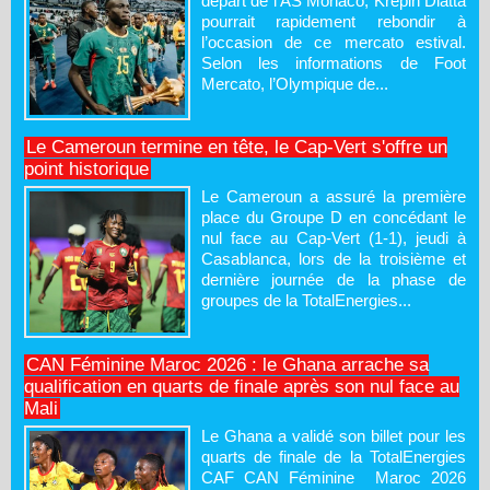
départ de l’AS Monaco, Krépin Diatta
pourrait rapidement rebondir à
l’occasion de ce mercato estival.
Selon les informations de Foot
Mercato, l’Olympique de...
Le Cameroun termine en tête, le Cap-Vert s'offre un
point historique
Le Cameroun a assuré la première
place du Groupe D en concédant le
nul face au Cap-Vert (1-1), jeudi à
Casablanca, lors de la troisième et
dernière journée de la phase de
groupes de la TotalEnergies...
CAN Féminine Maroc 2026 : le Ghana arrache sa
qualification en quarts de finale après son nul face au
Mali
Le Ghana a validé son billet pour les
quarts de finale de la TotalEnergies
CAF CAN Féminine Maroc 2026