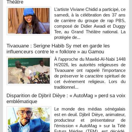
Théâtre
L’artiste Viviane Chidid a participé, ce
samedi, à la célébration des 37 ans
de carrière du groupe de rap PBS,
composé de Didier Awadi et Duggy
Tee, au Grand Théâtre national. La
protégée de...
Tivaouane : Serigne Habib Sy met en garde les
influenceurs contre le « folklore » au Gamou
À l’approche du Mawlid-Al-Nabi 1448
H/2026, les autorités religieuses de
Tivaouane ont rappelé l’importance
de préserver le caractère spirituel de
cet événement religieux. Lors du
traditionnel...
Disparition de Djibril Dièye : « AutoMag » perd sa voix
emblématique
Le monde des médias sénégalais
est en deuil. Djibril Dièye, animateur,
producteur et présentateur de
l’émission « AutoMag » sur la Télé
Futurs Médias (TFM), est décédé,