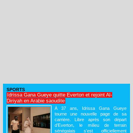
SPORTS
Idrissa Gana Gueye quitte Everton et rejoint Al-
Diriyah en Arabie saoudite
À 37 ans, Idrissa Gana Gueye
tourne une nouvelle page de sa
carrière. Libre après son départ
d’Everton, le milieu de terrain
sénégalais s’est officiellement