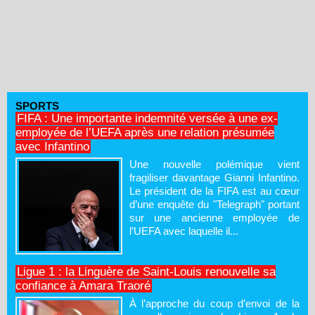
SPORTS
FIFA : Une importante indemnité versée à une ex-
employée de l’UEFA après une relation présumée
avec Infantino
Une nouvelle polémique vient
fragiliser davantage Gianni Infantino.
Le président de la FIFA est au cœur
d’une enquête du "Telegraph" portant
sur une ancienne employée de
l’UEFA avec laquelle il...
Ligue 1 : la Linguère de Saint-Louis renouvelle sa
confiance à Amara Traoré
À l’approche du coup d’envoi de la