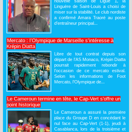
nouvelle saison de Ligue 1, la
Linguère de Saint-Louis a choisi de
miser sur la stabilité. Le club nordiste
a confirmé Amara Traoré au poste
d’entraîneur principal...
Mercato : l’Olympique de Marseille s’intéresse à
Krépin Diatta
Libre de tout contrat depuis son
départ de l’AS Monaco, Krépin Diatta
pourrait rapidement rebondir à
l’occasion de ce mercato estival.
Selon les informations de Foot
Mercato, l’Olympique de...
Le Cameroun termine en tête, le Cap-Vert s'offre un
point historique
Le Cameroun a assuré la première
place du Groupe D en concédant le
nul face au Cap-Vert (1-1), jeudi à
Casablanca, lors de la troisième et