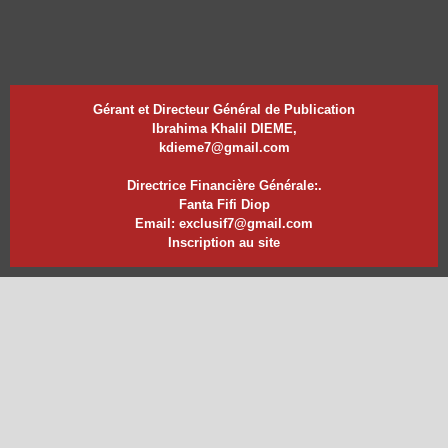
Gérant et Directeur Général de Publication
Ibrahima Khalil DIEME,
kdieme7@gmail.com
Directrice Financière Générale:.
Fanta Fifi Diop
Email: exclusif7@gmail.com
Inscription au site