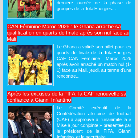
dernière journée de la phase de
groupes de la TotalEnergies...
CAN Féminine Maroc 2026 : le Ghana arrache sa
qualification en quarts de finale après son nul face au
Mali
Le Ghana a validé son billet pour les
quarts de finale de la TotalEnergies
CAF CAN Féminine Maroc 2026
après avoir arraché un match nul (1-
1) face au Mali, jeudi, au terme d'une
rencontre...
Après les excuses de la FIFA, la CAF renouvelle sa
confiance à Gianni Infantino
Le Comité exécutif de la
Confédération africaine de football
(CAF) a approuvé à l'unanimité la «
Mise à jour conjointe » présentée par
le président de la FIFA, Gianni
Infantino, et le secrétaire...