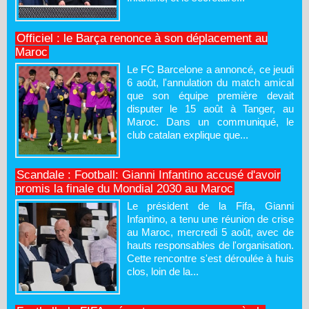
Officiel : le Barça renonce à son déplacement au
Maroc
Le FC Barcelone a annoncé, ce jeudi
6 août, l'annulation du match amical
que son équipe première devait
disputer le 15 août à Tanger, au
Maroc. Dans un communiqué, le
club catalan explique que...
Scandale : Football: Gianni Infantino accusé d'avoir
promis la finale du Mondial 2030 au Maroc
Le président de la Fifa, Gianni
Infantino, a tenu une réunion de crise
au Maroc, mercredi 5 août, avec de
hauts responsables de l'organisation.
Cette rencontre s'est déroulée à huis
clos, loin de la...