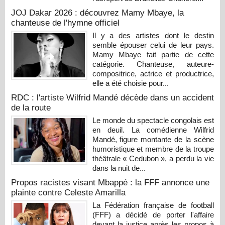
JOJ Dakar 2026 : découvrez Mamy Mbaye, la
chanteuse de l'hymne officiel
Il y a des artistes dont le destin
semble épouser celui de leur pays.
Mamy Mbaye fait partie de cette
catégorie. Chanteuse, auteure-
compositrice, actrice et productrice,
elle a été choisie pour...
RDC : l'artiste Wilfrid Mandé décède dans un accident
de la route
Le monde du spectacle congolais est
en deuil. La comédienne Wilfrid
Mandé, figure montante de la scène
humoristique et membre de la troupe
théâtrale « Cedubon », a perdu la vie
dans la nuit de...
Propos racistes visant Mbappé : la FFF annonce une
plainte contre Celeste Amarilla
La Fédération française de football
(FFF) a décidé de porter l'affaire
devant la justice après les propos à