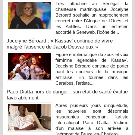
Très attachée au Sénégal, la
chanteuse martiniquaise Jocelyne
Béroard souhaite un rapprochement
concret entre l'Afrique de l'Ouest et
les Antilles. Dans un entretien
accordé à Seneweb, l'icône de...
Jocelyne Béroard : « Kassav' continue de vivre
malgré l'absence de Jacob Desvarieux »
Figure emblématique du zouk et voix
féminine légendaire de Kassav',
Jocelyne Béroard continue de porter
haut les couleurs de la musique
antillaise. En tournée dans les
Caraïbes, l'artiste...
Paco Diatta hors de danger : son état de santé évolue
favorablement
Après plusieurs jours d'inquiétude,
les nouvelles sont désormais
rassurantes concernant l'artiste
international Paco Diatta. Victime
d'un malaise à son arrivée à
l'aéroport de Bruxelles-Charleroi...