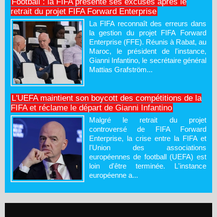
Football : la FIFA présente ses excuses après le
retrait du projet FIFA Forward Enterprise
La FIFA reconnaît des erreurs dans
la gestion du projet FIFA Forward
Enterprise (FFE). Réunis à Rabat, au
Maroc, le président de l'instance,
Gianni Infantino, le secrétaire général
Mattias Grafström...
L'UEFA maintient son boycott des compétitions de la
FIFA et réclame le départ de Gianni Infantino
Malgré le retrait du projet
controversé de FIFA Forward
Enterprise, la crise entre la FIFA et
l'Union des associations
européennes de football (UEFA) est
loin d'être terminée. L'instance
européenne a...