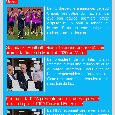
Maroc
Le FC Barcelone a annoncé, ce jeudi
6 août, l'annulation du match amical
que son équipe première devait
disputer le 15 août à Tanger, au
Maroc. Dans un communiqué, le
club catalan explique que...
Scandale : Football: Gianni Infantino accusé d'avoir
promis la finale du Mondial 2030 au Maroc
Le président de la Fifa, Gianni
Infantino, a tenu une réunion de crise
au Maroc, mercredi 5 août, avec de
hauts responsables de l'organisation.
Cette rencontre s'est déroulée à huis
clos, loin de la...
Football : la FIFA présente ses excuses après le
retrait du projet FIFA Forward Enterprise
La FIFA reconnaît des erreurs dans