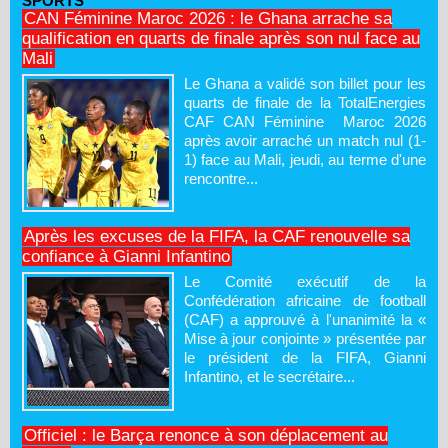
SPORTS
CAN Féminine Maroc 2026 : le Ghana arrache sa
qualification en quarts de finale après son nul face au
Mali
Le Ghana a validé son billet pour les
quarts de finale de la TotalEnergies
CAF CAN Féminine Maroc 2026
après avoir arraché un match nul (1-
1) face au Mali, jeudi, au terme d'une
rencontre...
Après les excuses de la FIFA, la CAF renouvelle sa
confiance à Gianni Infantino
Le Comité exécutif de la
Confédération africaine de football
(CAF) a approuvé à l'unanimité la «
Mise à jour conjointe » présentée par
le président de la FIFA, Gianni
Infantino, et le secrétaire...
Officiel : le Barça renonce à son déplacement au