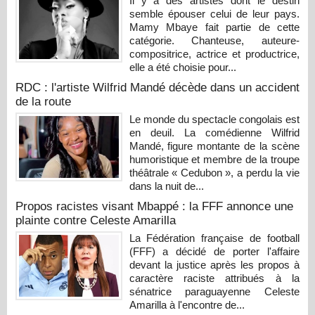
Il y a des artistes dont le destin
semble épouser celui de leur pays.
Mamy Mbaye fait partie de cette
catégorie. Chanteuse, auteure-
compositrice, actrice et productrice,
elle a été choisie pour...
RDC : l'artiste Wilfrid Mandé décède dans un accident
de la route
Le monde du spectacle congolais est
en deuil. La comédienne Wilfrid
Mandé, figure montante de la scène
humoristique et membre de la troupe
théâtrale « Cedubon », a perdu la vie
dans la nuit de...
Propos racistes visant Mbappé : la FFF annonce une
plainte contre Celeste Amarilla
La Fédération française de football
(FFF) a décidé de porter l'affaire
devant la justice après les propos à
caractère raciste attribués à la
sénatrice paraguayenne Celeste
Amarilla à l'encontre de...