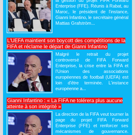
la gestion du projet FIFA Forward
Enterprise (FFE). Réunis à Rabat, au
Maroc, le président de l'instance,
Gianni Infantino, le secrétaire général
Mattias Grafström...
L'UEFA maintient son boycott des compétitions de la
FIFA et réclame le départ de Gianni Infantino
Malgré le retrait du projet
controversé de FIFA Forward
Enterprise, la crise entre la FIFA et
l'Union des associations
européennes de football (UEFA) est
loin d'être terminée. L'instance
européenne a...
Gianni Infantino : « La FIFA ne tolérera plus aucune
atteinte à son intégrité »
La direction de la FIFA veut tourner la
page du projet FIFA Forward
Enterprise (FFE) et renforcer ses
mécanismes de gouvernance.