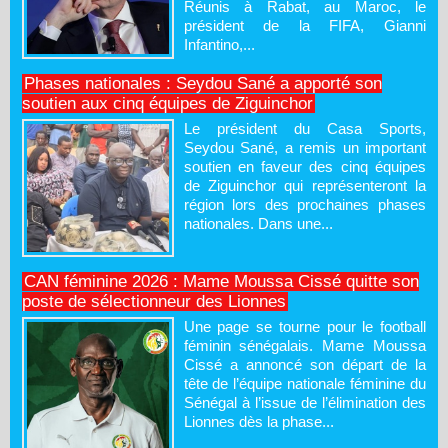
Réunis à Rabat, au Maroc, le
président de la FIFA, Gianni
Infantino,...
Phases nationales : Seydou Sané a apporté son
soutien aux cinq équipes de Ziguinchor
Le président du Casa Sports,
Seydou Sané, a remis un important
soutien en faveur des cinq équipes
de Ziguinchor qui représenteront la
région lors des prochaines phases
nationales. Dans une...
CAN féminine 2026 : Mame Moussa Cissé quitte son
poste de sélectionneur des Lionnes
Une page se tourne pour le football
féminin sénégalais. Mame Moussa
Cissé a annoncé son départ de la
tête de l’équipe nationale féminine du
Sénégal à l’issue de l’élimination des
Lionnes dès la phase...