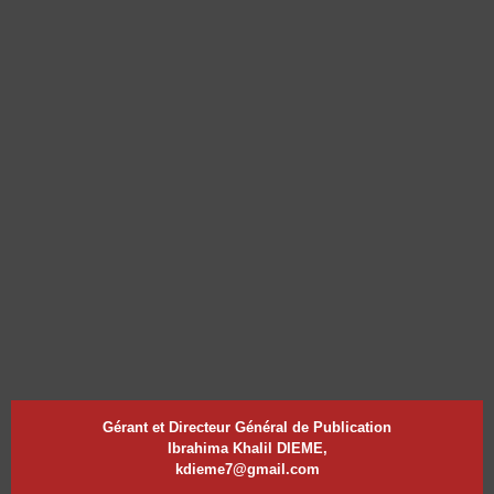
Gérant et Directeur Général de Publication
Ibrahima Khalil DIEME,
kdieme7@gmail.com