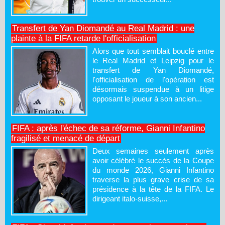
Transfert de Yan Diomandé au Real Madrid : une
plainte à la FIFA retarde l'officialisation
Alors que tout semblait bouclé entre
le Real Madrid et Leipzig pour le
transfert de Yan Diomandé,
l'officialisation de l'opération est
désormais suspendue à un litige
opposant le joueur à son ancien...
FIFA : après l'échec de sa réforme, Gianni Infantino
fragilisé et menacé de départ
Deux semaines seulement après
avoir célébré le succès de la Coupe
du monde 2026, Gianni Infantino
traverse la plus grave crise de sa
présidence à la tête de la FIFA. Le
dirigeant italo-suisse,...