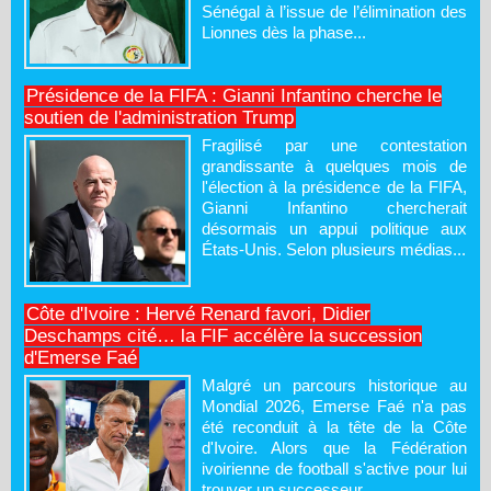
Sénégal à l’issue de l’élimination des
Lionnes dès la phase...
Présidence de la FIFA : Gianni Infantino cherche le
soutien de l'administration Trump
Fragilisé par une contestation
grandissante à quelques mois de
l'élection à la présidence de la FIFA,
Gianni Infantino chercherait
désormais un appui politique aux
États-Unis. Selon plusieurs médias...
Côte d'Ivoire : Hervé Renard favori, Didier
Deschamps cité… la FIF accélère la succession
d'Emerse Faé
Malgré un parcours historique au
Mondial 2026, Emerse Faé n'a pas
été reconduit à la tête de la Côte
d'Ivoire. Alors que la Fédération
ivoirienne de football s'active pour lui
trouver un successeur...