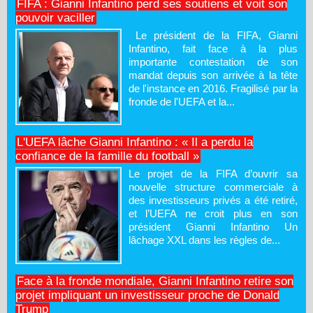
FIFA : Gianni Infantino perd ses soutiens et voit son
pouvoir vaciller
Le président de la FIFA, Gianni
Infantino, fait face à la plus
importante contestation de son
mandat depuis son arrivée à la tête
de l'instance en 2016. Fragilisé par la
fronde de l'UEFA et la...
L'UEFA lâche Gianni Infantino : « Il a perdu la
confiance de la famille du football »
Le projet de la FIFA d’ouvrir sa
nouvelle structure commerciale à
des investisseurs privés a été retiré,
et l’UEFA ne croit plus en son
président Gianni Infantino Un
lâchage XXL dans les règles de...
Face à la fronde mondiale, Gianni Infantino retire son
projet impliquant un investisseur proche de Donald
Trump