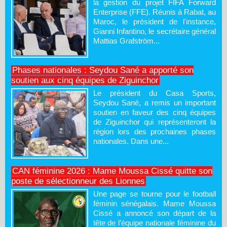
la gestion du projet FIFA Forward
Enterprise (FFE). Réunis à Rabat, au
Maroc, le président de l'instance,
Gianni Infantino, le secrétaire général
Mattias Grafström...
Phases nationales : Seydou Sané a apporté son
soutien aux cinq équipes de Ziguinchor
Le président du Casa Sports,
Seydou Sané, a remis un important
soutien en faveur des cinq équipes
de Ziguinchor qui représenteront la
région lors des prochaines phases
nationales. Dans une...
CAN féminine 2026 : Mame Moussa Cissé quitte son
poste de sélectionneur des Lionnes
Une page se tourne pour le football
féminin sénégalais. Mame Moussa
Cissé a annoncé son départ de la
tête de l’équipe nationale féminine du