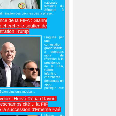
nationale
féminine du
Sénégal à
’élimination des Lionnes dès la phase...
nce de la FIFA : Gianni
o cherche le soutien de
stration Trump
Fragilisé par
une
contestation
grandissante
à quelques
mois de
l'élection à la
présidence
de la FIFA,
Gianni
Infantino
chercherait
désormais un
appui
politique aux
 Selon plusieurs médias...
Ivoire : Hervé Renard favori,
Deschamps cité… la FIF
e la succession d'Emerse Faé
Malgré un