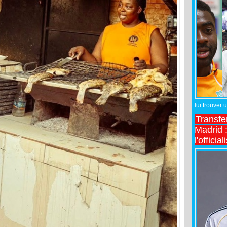
lui trouver 
Transfe
Madrid :
l'officia