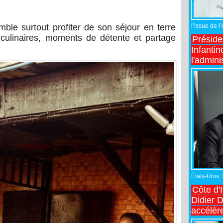
l’issue de l
mble surtout profiter de son séjour en terre
 culinaires, moments de détente et partage
Préside
Infantin
l'admini
États-Unis.
Côte d'
Didier 
accélèr