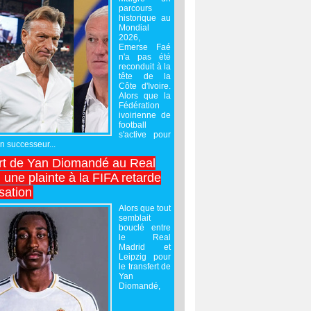
parcours
historique au
Mondial
2026,
Emerse Faé
n'a pas été
reconduit à la
tête de la
Côte d'Ivoire.
Alors que la
Fédération
ivoirienne de
football
s'active pour
un successeur...
rt de Yan Diomandé au Real
 une plainte à la FIFA retarde
lisation
Alors que tout
semblait
bouclé entre
le Real
Madrid et
Leipzig pour
le transfert de
Yan
Diomandé,