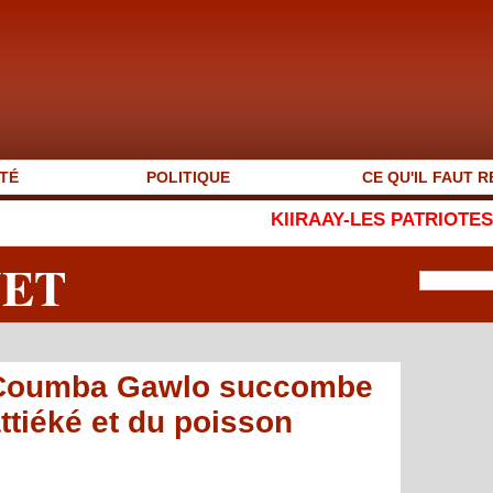
TÉ
POLITIQUE
CE QU'IL FAUT R
KIIRAAY-LES PATRIOTES RÉPUBLICAINS : Attentio
NET
, Coumba Gawlo succombe
ttiéké et du poisson