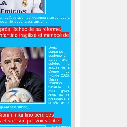
sation de l'opération est désormais suspendue à
posant le joueur à son ancien...
après l'échec de sa réforme,
nfantino fragilisé et menacé de
Deux
semaines
seulement
après avoir
célébré le
succès de la
Coupe du
monde 2026,
Gianni
Infantino
traverse la
plus grave
crise de sa
présidence à
la tête de la
geant italo-suisse,...
Gianni Infantino perd ses
 et voit son pouvoir vaciller