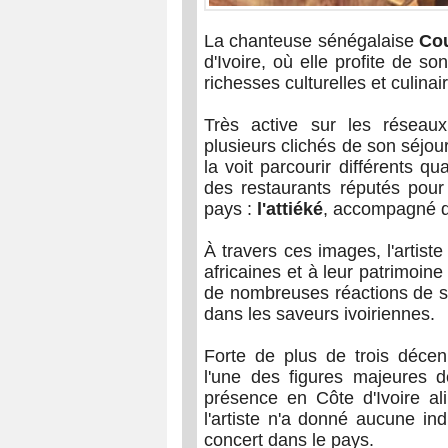
La chanteuse sénégalaise
Co
d'Ivoire, où elle profite de s
richesses culturelles et culinai
Très active sur les réseau
plusieurs clichés de son séjou
la voit parcourir différents qu
des restaurants réputés pou
pays :
l'attiéké
, accompagné d
À travers ces images, l'artis
africaines et à leur patrimoin
de nombreuses réactions de se
dans les saveurs ivoiriennes.
Forte de plus de trois déc
l'une des figures majeures d
présence en Côte d'Ivoire al
l'artiste n'a donné aucune in
concert dans le pays.