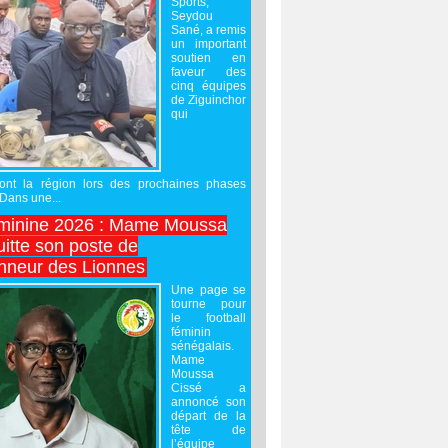
Sports,
Seydou
Sané, a remis
un important
soutien en
faveur des
cinq équipes
de Ziguinchor
qui
ront la région lors des prochaines phases
 Dans une...
minine 2026 : Mame Moussa
uitte son poste de
onneur des Lionnes
Une page se
tourne pour
le football
féminin
sénégalais.
Mame
Moussa
Cissé a
annoncé son
départ de la
tête de
l’équipe