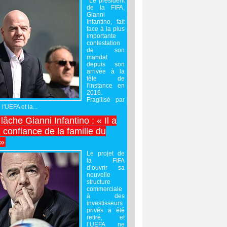
Le président
de la FIFA,
Gianni
Infantino, fait
face à la plus
importante
contestation
de son
mandat
depuis son
arrivée à la
tête de
l'instance en
2016.
Fragilisé par
 l'UEFA et la...
âche Gianni Infantino : « Il a
 confiance de la famille du
 »
Le projet de
la FIFA
d’ouvrir sa
nouvelle
structure
commerciale
à des
investisseurs
privés a été
retiré, et
l’UEFA ne