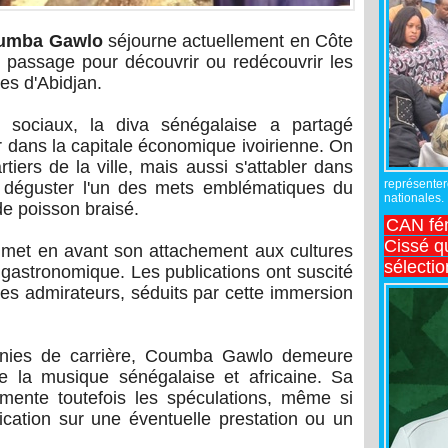
umba Gawlo
séjourne actuellement en Côte
on passage pour découvrir ou redécouvrir les
res d'Abidjan.
x sociaux, la diva sénégalaise a partagé
r dans la capitale économique ivoirienne. On
artiers de la ville, mais aussi s'attabler dans
représente
r déguster l'un des mets emblématiques du
nationales.
e poisson braisé.
CAN fé
Cissé q
te met en avant son attachement aux cultures
sélecti
e gastronomique. Les publications ont suscité
s admirateurs, séduits par cette immersion
ennies de carrière, Coumba Gawlo demeure
e la musique sénégalaise et africaine. Sa
imente toutefois les spéculations, même si
dication sur une éventuelle prestation ou un