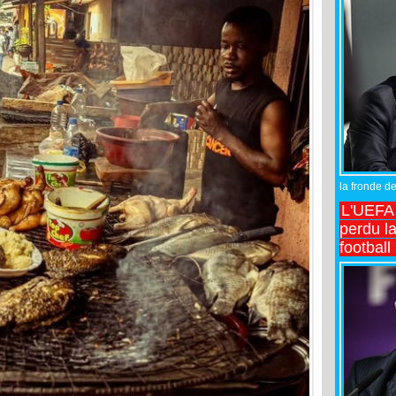
la fronde de
L'UEFA l
perdu la
football