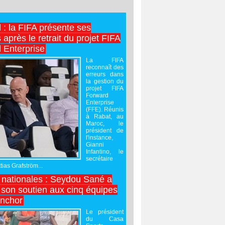
l : la FIFA présente ses
après le retrait du projet FIFA
 Enterprise
La FIFA
reconnaît des
erreurs dans
la gestion du
projet FIFA
Forward
Enterprise
(FFE). Réunis
à Rabat, au
Maroc, le
président de
l'instance,
Gianni
Infantino, le
secrétaire
ias Grafström...
nationales : Seydou Sané a
 son soutien aux cinq équipes
inchor
Le président
du Casa