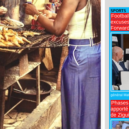
SPORTS
Footbal
excuses 
Forward
général Matt
Phases 
apporté
de Zigu