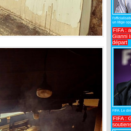
l'officiali
un litige op
FIFA : 
Gianni I
départ
FIFA. Le diri
FIFA : 
soutiens