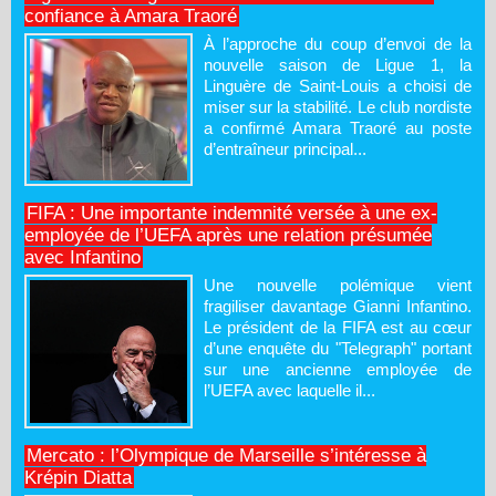
confiance à Amara Traoré
À l’approche du coup d’envoi de la
nouvelle saison de Ligue 1, la
Linguère de Saint-Louis a choisi de
miser sur la stabilité. Le club nordiste
a confirmé Amara Traoré au poste
d’entraîneur principal...
FIFA : Une importante indemnité versée à une ex-
employée de l’UEFA après une relation présumée
avec Infantino
Une nouvelle polémique vient
fragiliser davantage Gianni Infantino.
Le président de la FIFA est au cœur
d’une enquête du "Telegraph" portant
sur une ancienne employée de
l’UEFA avec laquelle il...
Mercato : l’Olympique de Marseille s’intéresse à
Krépin Diatta