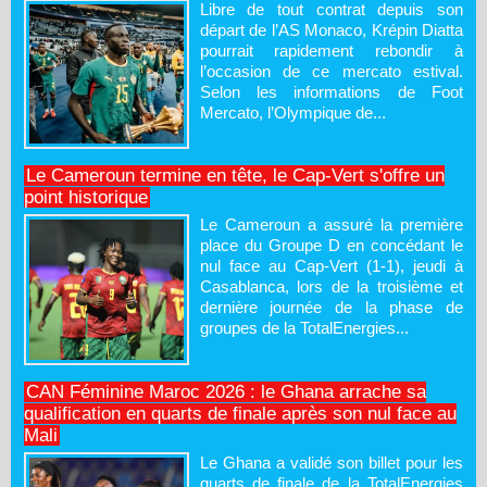
Libre de tout contrat depuis son
départ de l’AS Monaco, Krépin Diatta
pourrait rapidement rebondir à
l’occasion de ce mercato estival.
Selon les informations de Foot
Mercato, l’Olympique de...
Le Cameroun termine en tête, le Cap-Vert s'offre un
point historique
Le Cameroun a assuré la première
place du Groupe D en concédant le
nul face au Cap-Vert (1-1), jeudi à
Casablanca, lors de la troisième et
dernière journée de la phase de
groupes de la TotalEnergies...
CAN Féminine Maroc 2026 : le Ghana arrache sa
qualification en quarts de finale après son nul face au
Mali
Le Ghana a validé son billet pour les
quarts de finale de la TotalEnergies