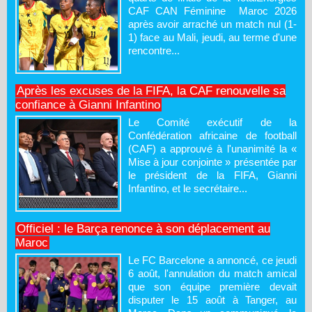
CAF CAN Féminine Maroc 2026
après avoir arraché un match nul (1-
1) face au Mali, jeudi, au terme d'une
rencontre...
Après les excuses de la FIFA, la CAF renouvelle sa
confiance à Gianni Infantino
Le Comité exécutif de la
Confédération africaine de football
(CAF) a approuvé à l'unanimité la «
Mise à jour conjointe » présentée par
le président de la FIFA, Gianni
Infantino, et le secrétaire...
Officiel : le Barça renonce à son déplacement au
Maroc
Le FC Barcelone a annoncé, ce jeudi
6 août, l'annulation du match amical
que son équipe première devait
disputer le 15 août à Tanger, au