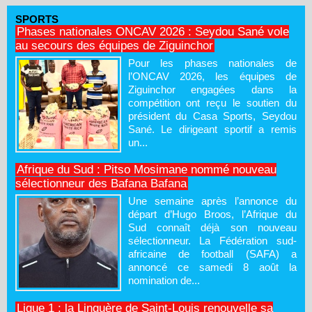
SPORTS
Phases nationales ONCAV 2026 : Seydou Sané vole
au secours des équipes de Ziguinchor
Pour les phases nationales de
l’ONCAV 2026, les équipes de
Ziguinchor engagées dans la
compétition ont reçu le soutien du
président du Casa Sports, Seydou
Sané. Le dirigeant sportif a remis
un...
Afrique du Sud : Pitso Mosimane nommé nouveau
sélectionneur des Bafana Bafana
Une semaine après l’annonce du
départ d’Hugo Broos, l’Afrique du
Sud connaît déjà son nouveau
sélectionneur. La Fédération sud-
africaine de football (SAFA) a
annoncé ce samedi 8 août la
nomination de...
Ligue 1 : la Linguère de Saint-Louis renouvelle sa