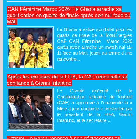
CAN Féminine Maroc 2026 : le Ghana arrache sa
qualification en quarts de finale après son nul face au
Mali
Le Ghana a validé son billet pour les
quarts de finale de la TotalEnergies
CAF CAN Féminine Maroc 2026
après avoir arraché un match nul (1-
1) face au Mali, jeudi, au terme d'une
rencontre...
Après les excuses de la FIFA, la CAF renouvelle sa
confiance à Gianni Infantino
Le Comité exécutif de la
Confédération africaine de football
(CAF) a approuvé à l'unanimité la «
Mise à jour conjointe » présentée par
le président de la FIFA, Gianni
Infantino, et le secrétaire...
Officiel : le Barça renonce à son déplacement au