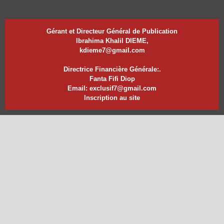
Gérant et Directeur Général de Publication
Ibrahima Khalil DIEME,
kdieme7@gmail.com
Directrice Financière Générale:.
Fanta Fifi Diop
Email: exclusif7@gmail.com
Inscription au site