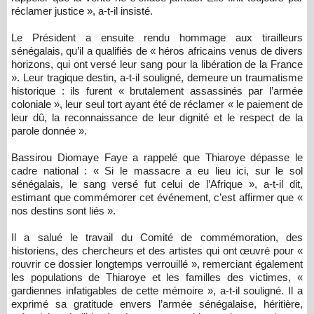
réclamer justice », a-t-il insisté.
Le Président a ensuite rendu hommage aux tirailleurs
sénégalais, qu’il a qualifiés de « héros africains venus de divers
horizons, qui ont versé leur sang pour la libération de la France
». Leur tragique destin, a-t-il souligné, demeure un traumatisme
historique : ils furent « brutalement assassinés par l’armée
coloniale », leur seul tort ayant été de réclamer « le paiement de
leur dû, la reconnaissance de leur dignité et le respect de la
parole donnée ».
Bassirou Diomaye Faye a rappelé que Thiaroye dépasse le
cadre national : « Si le massacre a eu lieu ici, sur le sol
sénégalais, le sang versé fut celui de l’Afrique », a-t-il dit,
estimant que commémorer cet événement, c’est affirmer que «
nos destins sont liés ».
Il a salué le travail du Comité de commémoration, des
historiens, des chercheurs et des artistes qui ont œuvré pour «
rouvrir ce dossier longtemps verrouillé », remerciant également
les populations de Thiaroye et les familles des victimes, «
gardiennes infatigables de cette mémoire », a-t-il souligné. Il a
exprimé sa gratitude envers l’armée sénégalaise, héritière,