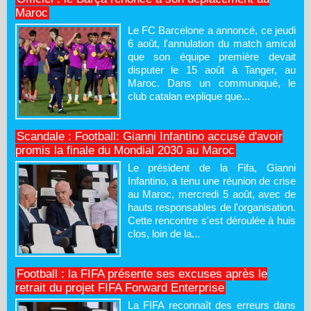
Maroc
Le FC Barcelone a annoncé, ce jeudi
6 août, l'annulation du match amical
que son équipe première devait
disputer le 15 août à Tanger, au
Maroc. Dans un communiqué, le
club catalan explique que...
Scandale : Football: Gianni Infantino accusé d'avoir
promis la finale du Mondial 2030 au Maroc
Le président de la Fifa, Gianni
Infantino, a tenu une réunion de crise
au Maroc, mercredi 5 août, avec de
hauts responsables de l'organisation.
Cette rencontre s'est déroulée à huis
clos, loin de la...
Football : la FIFA présente ses excuses après le
retrait du projet FIFA Forward Enterprise
La FIFA reconnaît des erreurs dans