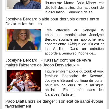
l'humoriste Mame Balla Mbow, est
décédé des suites d'un accident de
la circulation. L'annonce de sa...
Jocelyne Béroard plaide pour des vols directs entre
Dakar et les Antilles
Très attachée au Sénégal, la
chanteuse martiniquaise Jocelyne
Béroard souhaite un rapprochement
concret entre l'Afrique de l'Ouest et
les Antilles. Dans un entretien
accordé à Seneweb, l'icône de...
Jocelyne Béroard : « Kassav' continue de vivre
malgré l'absence de Jacob Desvarieux »
Figure emblématique du zouk et voix
féminine légendaire de Kassav',
Jocelyne Béroard continue de porter
haut les couleurs de la musique
antillaise. En tournée dans les
Caraïbes, l'artiste...
Paco Diatta hors de danger : son état de santé évolue
favorablement