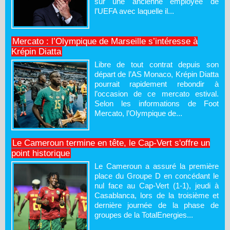
sur une ancienne employée de
l’UEFA avec laquelle il...
Mercato : l’Olympique de Marseille s’intéresse à
Krépin Diatta
Libre de tout contrat depuis son
départ de l’AS Monaco, Krépin Diatta
pourrait rapidement rebondir à
l’occasion de ce mercato estival.
Selon les informations de Foot
Mercato, l’Olympique de...
Le Cameroun termine en tête, le Cap-Vert s'offre un
point historique
Le Cameroun a assuré la première
place du Groupe D en concédant le
nul face au Cap-Vert (1-1), jeudi à
Casablanca, lors de la troisième et
dernière journée de la phase de
groupes de la TotalEnergies...