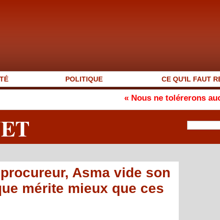
TÉ
POLITIQUE
CE QU'IL FAUT R
« Nous ne tolérerons aucune neutrali
NET
 procureur, Asma vide son
que mérite mieux que ces