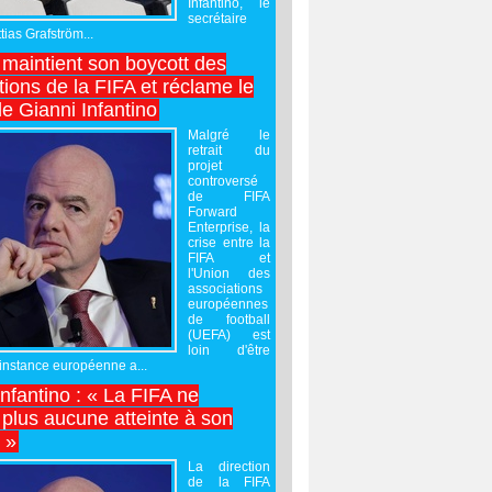
Infantino, le
secrétaire
ias Grafström...
maintient son boycott des
ions de la FIFA et réclame le
e Gianni Infantino
Malgré le
retrait du
projet
controversé
de FIFA
Forward
Enterprise, la
crise entre la
FIFA et
l'Union des
associations
européennes
de football
(UEFA) est
loin d'être
'instance européenne a...
Infantino : « La FIFA ne
 plus aucune atteinte à son
é »
La direction
de la FIFA