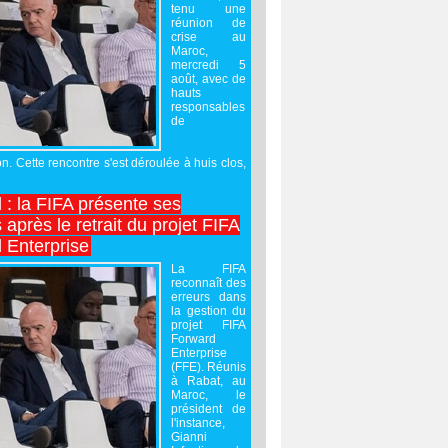
tenu une
réunion de
crise au
Maroc,
mercredi 5
août, avec de
hauts
responsables
de
on. Cette rencontre s'est déroulée à huis clos,
l : la FIFA présente ses
après le retrait du projet FIFA
 Enterprise
La FIFA
reconnaît des
erreurs dans
la gestion du
projet FIFA
Forward
Enterprise
(FFE). Réunis
à Rabat, au
Maroc, le
président de
l'instance,
Gianni