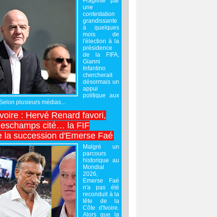
Fragilisé par
une
contestation
grandissante
à quelques
mois de
l'élection à la
présidence
de la FIFA,
Gianni
Infantino
chercherait
désormais un
appui
politique aux
 Selon plusieurs médias...
Ivoire : Hervé Renard favori,
Deschamps cité… la FIF
e la succession d'Emerse Faé
Malgré un
parcours
historique au
Mondial
2026,
Emerse Faé
n'a pas été
reconduit à la
tête de la
Côte d'Ivoire.
Alors que la