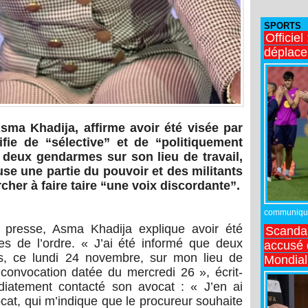
SPORTS
Officiel
déplac
sma Khadija, affirme avoir été visée par
ifie de “sélective” et de “politiquement
e deux gendarmes sur son lieu de travail,
se une partie du pouvoir et des militants
cher à faire taire “une voix discordante”.
communiqué,
 presse, Asma Khadija explique avoir été
Scandal
es de l’ordre. « J’ai été informé que deux
accusé d
s, ce lundi 24 novembre, sur mon lieu de
Mondial
convocation datée du mercredi 26 », écrit-
édiatement contacté son avocat : « J’en ai
t, qui m’indique que le procureur souhaite