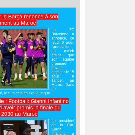
 : le Barça renonce à son
ement au Maroc
Le FC
Barcelone a
annoncé, ce
jeudi 6 août,
l'annulation
du match
amical que
son équipe
première
devait
disputer le 15
août à
Tanger, au
Maroc. Dans
un
 le club catalan explique que...
e : Football: Gianni Infantino
'avoir promis la finale du
 2030 au Maroc
Le président
de la Fifa,
Gianni
Infantino, a