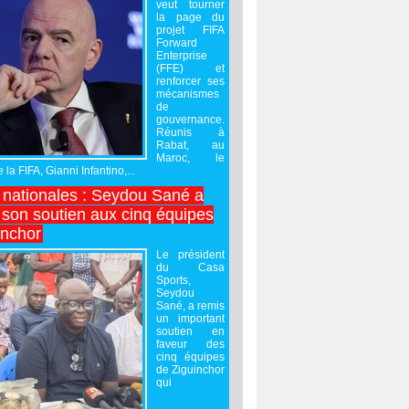
veut tourner
la page du
projet FIFA
Forward
Enterprise
(FFE) et
renforcer ses
mécanismes
de
gouvernance.
Réunis à
Rabat, au
Maroc, le
 la FIFA, Gianni Infantino,...
nationales : Seydou Sané a
 son soutien aux cinq équipes
inchor
Le président
du Casa
Sports,
Seydou
Sané, a remis
un important
soutien en
faveur des
cinq équipes
de Ziguinchor
qui