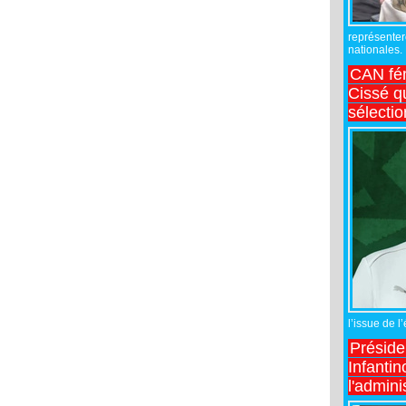
représente
nationales.
CAN fé
Cissé q
sélecti
l’issue de l
Préside
Infantin
l'admini