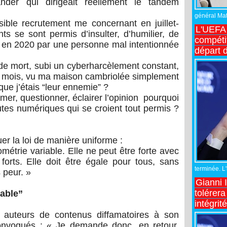
der qui dirigeait réellement le tandem
général Matt
ible recrutement me concernant en juillet-
L'UEFA 
s se sont permis d’insulter, d’humilier, de
compétit
 en 2020 par une personne mal intentionnée
départ d
e mort, subi un cyberharcèlement constant,
t mois, vu ma maison cambriolée simplement
que j’étais “leur ennemie” ?
mer, questionner, éclairer l’opinion pourquoi
es numériques qui se croient tout permis ?
quer la loi de manière uniforme :
métrie variable. Elle ne peut être forte avec
 forts. Elle doit être égale pour tous, sans
terminée. L
 peur. »
Gianni 
tolérera
iable”
intégrit
 auteurs de contenus diffamatoires à son
onvoqués : « Je demande donc, en retour,