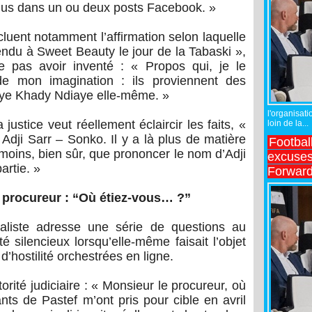
nus dans un ou deux posts Facebook. »
cluent notamment l’affirmation selon laquelle
du à Sweet Beauty le jour de la Tabaski »,
e pas avoir inventé : « Propos qui, je le
de mon imagination : ils proviennent des
èye Khady Ndiaye elle-même. »
l'organisati
ustice veut réellement éclaircir les faits, «
loin de la...
 Adji Sarr – Sonko. Il y a là plus de matière
Footbal
moins, bien sûr, que prononcer le nom d’Adji
excuses 
artie. »
Forward
u procureur : “Où étiez-vous… ?”
aliste adresse une série de questions au
é silencieux lorsqu’elle-même faisait l’objet
hostilité orchestrées en ligne.
torité judiciaire : « Monsieur le procureur, où
ts de Pastef m’ont pris pour cible en avril