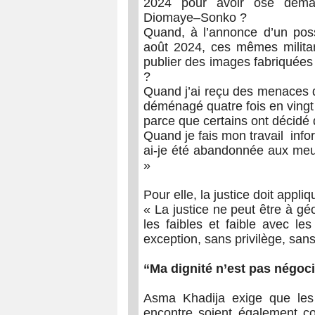
2024 pour avoir osé deman
Diomaye–Sonko ?
Quand, à l’annonce d’un poss
août 2024, ces mêmes militant
publier des images fabriquées
?
Quand j’ai reçu des menaces d
déménagé quatre fois en ving
parce que certains ont décidé 
Quand je fais mon travail infor
ai-je été abandonnée aux meut
»
Pour elle, la justice doit appli
« La justice ne peut être à géo
les faibles et faible avec les
exception, sans privilège, sans
“Ma dignité n’est pas négoc
Asma Khadija exige que les
encontre soient également c