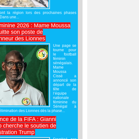
ront la région lors des prochaines phases
 Dans une...
minine 2026 : Mame Moussa
uitte son poste de
onneur des Lionnes
Une page se
tourne pour
le football
féminin
sénégalais.
Mame
Moussa
Cissé a
annoncé son
départ de la
tête de
l’équipe
nationale
féminine du
Sénégal à
’élimination des Lionnes dès la phase...
nce de la FIFA : Gianni
o cherche le soutien de
stration Trump