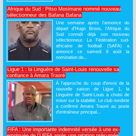
Afrique du Sud : Pitso Mosimane nommé nouveau
sélectionneur des Bafana Bafana
Une semaine après l’annonce du
départ d’Hugo Broos, l’Afrique du
Sud connaît déjà son nouveau
sélectionneur. La Fédération sud-
africaine de football (SAFA) a
annoncé ce samedi 8 août la
nomination de...
Ligue 1 : la Linguère de Saint-Louis renouvelle sa
confiance à Amara Traoré
À l’approche du coup d’envoi de la
nouvelle saison de Ligue 1, la
Linguère de Saint-Louis a choisi de
miser sur la stabilité. Le club nordiste
a confirmé Amara Traoré au poste
d’entraîneur principal...
FIFA : Une importante indemnité versée à une ex-
employée de l’UEFA après une relation présumée