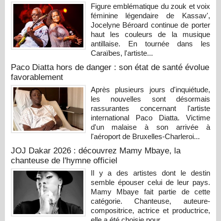
Figure emblématique du zouk et voix
féminine légendaire de Kassav',
Jocelyne Béroard continue de porter
haut les couleurs de la musique
antillaise. En tournée dans les
Caraïbes, l'artiste...
Paco Diatta hors de danger : son état de santé évolue
favorablement
Après plusieurs jours d'inquiétude,
les nouvelles sont désormais
rassurantes concernant l'artiste
international Paco Diatta. Victime
d'un malaise à son arrivée à
l'aéroport de Bruxelles-Charleroi...
JOJ Dakar 2026 : découvrez Mamy Mbaye, la
chanteuse de l'hymne officiel
Il y a des artistes dont le destin
semble épouser celui de leur pays.
Mamy Mbaye fait partie de cette
catégorie. Chanteuse, auteure-
compositrice, actrice et productrice,
elle a été choisie pour...