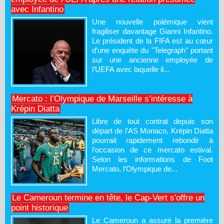
avec Infantino
Une nouvelle polémique vient
fragiliser davantage Gianni Infantino.
Le président de la FIFA est au cœur
d’une enquête du "Telegraph" portant
sur une ancienne employée de
l’UEFA avec laquelle il...
Mercato : l’Olympique de Marseille s’intéresse à
Krépin Diatta
Libre de tout contrat depuis son
départ de l’AS Monaco, Krépin Diatta
pourrait rapidement rebondir à
l’occasion de ce mercato estival.
Selon les informations de Foot
Mercato, l’Olympique de...
Le Cameroun termine en tête, le Cap-Vert s'offre un
point historique
Le Cameroun a assuré la première