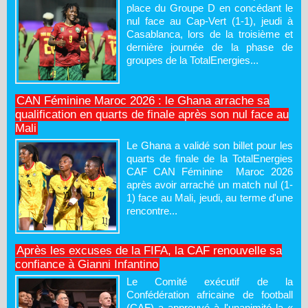
place du Groupe D en concédant le
nul face au Cap-Vert (1-1), jeudi à
Casablanca, lors de la troisième et
dernière journée de la phase de
groupes de la TotalEnergies...
CAN Féminine Maroc 2026 : le Ghana arrache sa
qualification en quarts de finale après son nul face au
Mali
Le Ghana a validé son billet pour les
quarts de finale de la TotalEnergies
CAF CAN Féminine Maroc 2026
après avoir arraché un match nul (1-
1) face au Mali, jeudi, au terme d'une
rencontre...
Après les excuses de la FIFA, la CAF renouvelle sa
confiance à Gianni Infantino
Le Comité exécutif de la
Confédération africaine de football
(CAF) a approuvé à l'unanimité la «