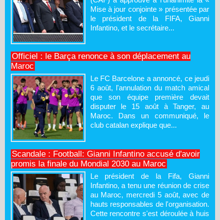
Mise à jour conjointe » présentée par
le président de la FIFA, Gianni
Infantino, et le secrétaire...
Officiel : le Barça renonce à son déplacement au
Maroc
Le FC Barcelone a annoncé, ce jeudi
6 août, l'annulation du match amical
que son équipe première devait
disputer le 15 août à Tanger, au
Maroc. Dans un communiqué, le
club catalan explique que...
Scandale : Football: Gianni Infantino accusé d'avoir
promis la finale du Mondial 2030 au Maroc
Le président de la Fifa, Gianni
Infantino, a tenu une réunion de crise
au Maroc, mercredi 5 août, avec de
hauts responsables de l'organisation.
Cette rencontre s'est déroulée à huis