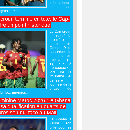
informations
de Foot
Olympique de...
roun termine en tête, le Cap-
ffre un point historique
Le Cameroun
a assuré la
première
place du
Groupe D en
concédant le
nul face au
Cap-Vert (1-
1), jeudi à
Casablanca,
lors de la
troisième et
dernière
journée de la
phase de
la TotalEnergies...
minine Maroc 2026 : le Ghana
sa qualification en quarts de
près son nul face au Mali
Le Ghana a
validé son
billet pour les