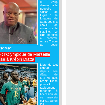
du coup
d’envoi de la
nouvelle
saison de
Ligue 1, la
Linguère de
Saint-Louis a
choisi de
miser sur la
stabilité. Le
club nordiste
a confirmé
Amara Traoré
au poste
 principal...
 : l’Olympique de Marseille
sse à Krépin Diatta
Libre de tout
contrat
depuis son
départ de
l’AS Monaco,
Krépin Diatta
pourrait
rapidement
rebondir à
l’occasion de
ce mercato
estival. Selon
les