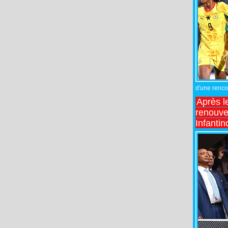
d'une rencon
Après l
renouve
Infantin