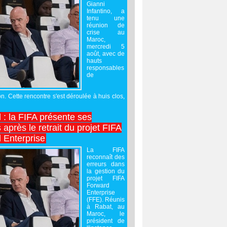
Gianni
Infantino, a
tenu une
réunion de
crise au
Maroc,
mercredi 5
août, avec de
hauts
responsables
de
on. Cette rencontre s'est déroulée à huis clos,
l : la FIFA présente ses
après le retrait du projet FIFA
 Enterprise
La FIFA
reconnaît des
erreurs dans
la gestion du
projet FIFA
Forward
Enterprise
(FFE). Réunis
à Rabat, au
Maroc, le
président de