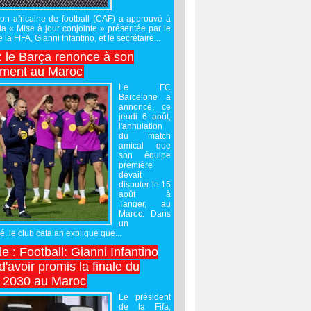
on africaine de football (CAF) a approuvé à
 la « Mise à jour conjointe » présentée par le
 la FIFA, Gianni Infantino, et le secrétaire...
 : le Barça renonce à son
ement au Maroc
Le FC
Barcelone a
annoncé, ce
jeudi 6 août,
l'annulation
du match
amical que
son équipe
première
devait
disputer le 15
août à
Tanger, au
Maroc. Dans
un
 le club catalan explique que...
e : Football: Gianni Infantino
'avoir promis la finale du
 2030 au Maroc
Le président
de la Fifa,