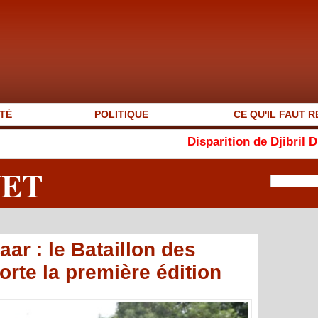
TÉ
POLITIQUE
CE QU'IL FAUT R
Disparition de Djibril Dièye : « Au
NET
ar : le Bataillon des
te la première édition