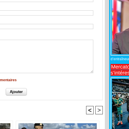
d’entraîneur
Mercato
s’intére
mmentaires
<
>