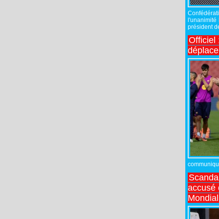
Confédérati
l'unanimité
président de
Officiel
déplac
communiqué,
Scandal
accusé d
Mondial