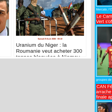
Mercato, l’
Le Came
Vert s'o
Samedi 8 Août 2026 - 03:10
n
Uranium du Niger : la
Roumanie veut acheter 300
s
tonnes bloquées à Niamey
groupes de 
CAN Fé
arrache 
finale a