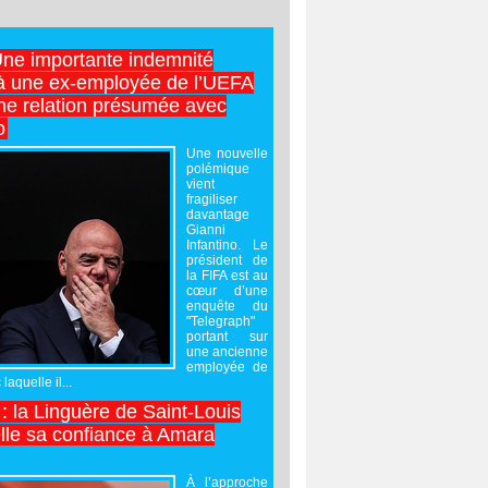
Une importante indemnité
à une ex-employée de l’UEFA
ne relation présumée avec
o
Une nouvelle
polémique
vient
fragiliser
davantage
Gianni
Infantino. Le
président de
la FIFA est au
cœur d’une
enquête du
"Telegraph"
portant sur
une ancienne
employée de
laquelle il...
 : la Linguère de Saint-Louis
lle sa confiance à Amara
À l’approche