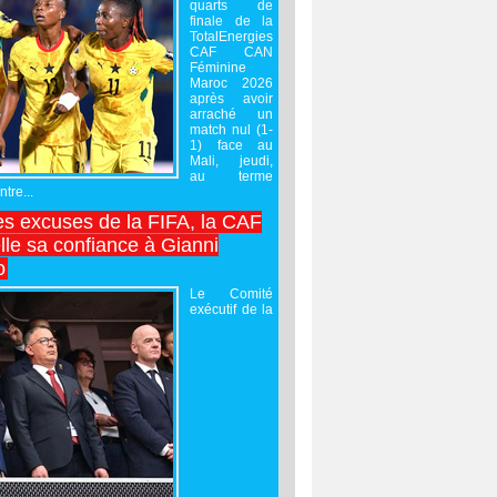
quarts de
finale de la
TotalEnergies
CAF CAN
Féminine
Maroc 2026
après avoir
arraché un
match nul (1-
1) face au
Mali, jeudi,
au terme
tre...
es excuses de la FIFA, la CAF
lle sa confiance à Gianni
o
Le Comité
exécutif de la