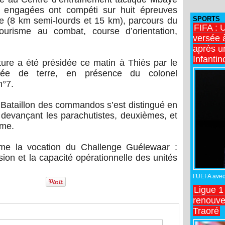
s engagées ont compéti sur huit épreuves
SPORTS
e (8 km semi-lourds et 15 km), parcours du
FIFA : 
courisme au combat, course d’orientation,
versée 
après u
Infantin
ôture a été présidée ce matin à Thiès par le
rmée de terre, en présence du colonel
n°7.
e Bataillon des commandos s’est distingué en
 devançant les parachutistes, deuxièmes, et
ème.
irme la vocation du Challenge Guélewaar :
sion et la capacité opérationnelle des unités
l’UEFA avec 
Ligue 1
renouve
Traoré