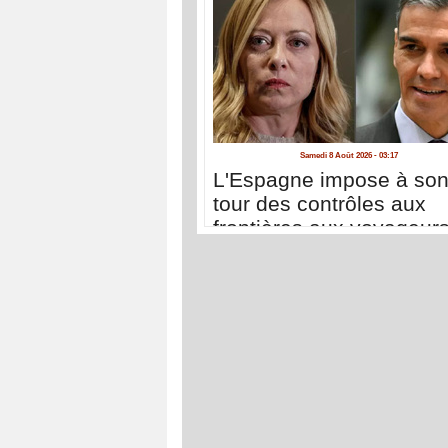
Samedi 8 Août 2026 - 03:17
L'Espagne impose à so
tour des contrôles aux
frontières aux voyageur
venant d'Italie