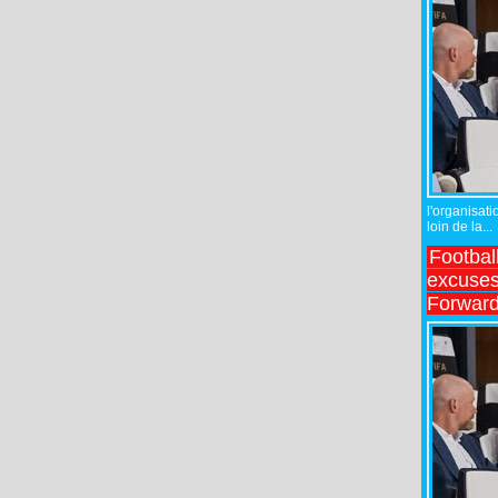
l'organisati
loin de la...
Footbal
excuses 
Forward