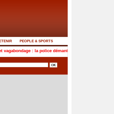
ETENIR
PEOPLE & SPORTS
e : la police démantèle un foyer d'insécurité à la Médi