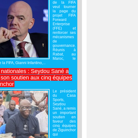
de la FIFA
veut tourner
la page du
projet FIFA
Forward
Enterprise
(FFE) et
renforcer ses
mécanismes
de
gouvernance.
Réunis à
Rabat, au
Maroc, le
 la FIFA, Gianni Infantino,...
nationales : Seydou Sané a
 son soutien aux cinq équipes
inchor
Le président
du Casa
Sports,
Seydou
Sané, a remis
un important
soutien en
faveur des
cinq équipes
de Ziguinchor
qui