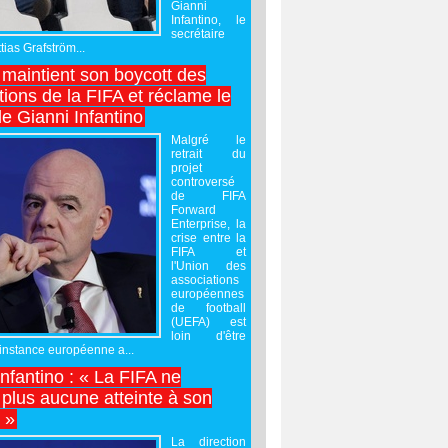
Gianni
Infantino, le
secrétaire
ias Grafström...
maintient son boycott des
ions de la FIFA et réclame le
e Gianni Infantino
Malgré le
retrait du
projet
controversé
de FIFA
Forward
Enterprise, la
crise entre la
FIFA et
l'Union des
associations
européennes
de football
(UEFA) est
loin d'être
'instance européenne a...
Infantino : « La FIFA ne
 plus aucune atteinte à son
é »
La direction