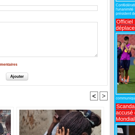
Confédérati
l'unanimité
président de
Officiel
déplac
mmentaires
<
>
communiqué,
Scandal
accusé d
Mondial