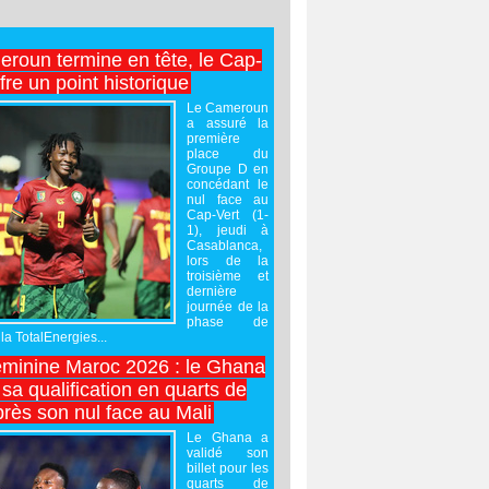
roun termine en tête, le Cap-
ffre un point historique
Le Cameroun
a assuré la
première
place du
Groupe D en
concédant le
nul face au
Cap-Vert (1-
1), jeudi à
Casablanca,
lors de la
troisième et
dernière
journée de la
phase de
la TotalEnergies...
minine Maroc 2026 : le Ghana
sa qualification en quarts de
près son nul face au Mali
Le Ghana a
validé son
billet pour les
quarts de