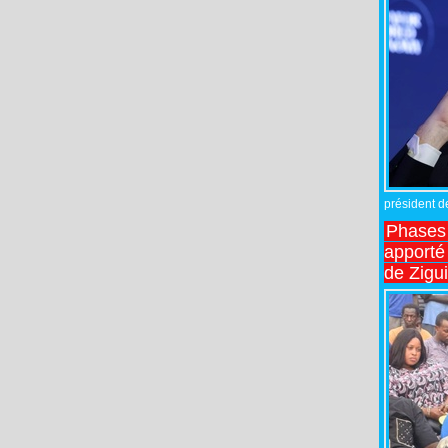
président de
Phases 
apporté
de Zigu