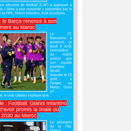
on africaine de football (CAF) a approuvé à
 la « Mise à jour conjointe » présentée par le
 la FIFA, Gianni Infantino, et le secrétaire...
 : le Barça renonce à son
ement au Maroc
Le FC
Barcelone a
annoncé, ce
jeudi 6 août,
l'annulation
du match
amical que
son équipe
première
devait
disputer le 15
août à
Tanger, au
Maroc. Dans
un
 le club catalan explique que...
e : Football: Gianni Infantino
'avoir promis la finale du
 2030 au Maroc
Le président
de la Fifa,
Gianni