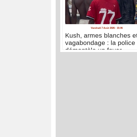
Vendredi 7 Août 2026 - 15:06
Kush, armes blanches e
vagabondage : la police
démantèle un foyer
d'insécurité à la Médina