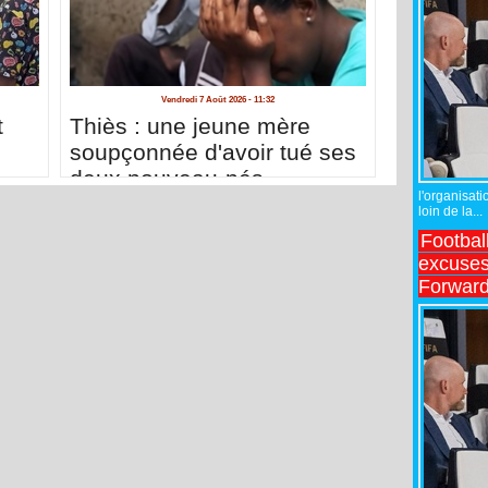
Vendredi 7 Août 2026 - 11:32
t
Thiès : une jeune mère
soupçonnée d'avoir tué ses
deux nouveau-nés
l'organisati
loin de la...
Footbal
excuses 
Forward