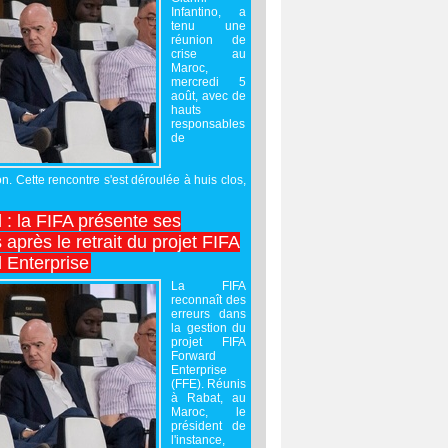
Infantino, a
tenu une
réunion de
crise au
Maroc,
mercredi 5
août, avec de
hauts
responsables
de
on. Cette rencontre s'est déroulée à huis clos,
l : la FIFA présente ses
après le retrait du projet FIFA
 Enterprise
La FIFA
reconnaît des
erreurs dans
la gestion du
projet FIFA
Forward
Enterprise
(FFE). Réunis
à Rabat, au
Maroc, le
président de
l'instance,