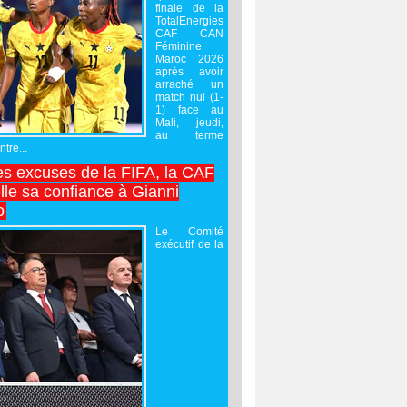
finale de la
TotalEnergies
CAF CAN
Féminine
Maroc 2026
après avoir
arraché un
match nul (1-
1) face au
Mali, jeudi,
au terme
tre...
es excuses de la FIFA, la CAF
lle sa confiance à Gianni
o
Le Comité
exécutif de la