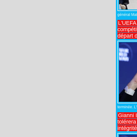
général Matt
L'UEFA 
compétit
départ d
terminée. L
Gianni 
tolérera
intégrit