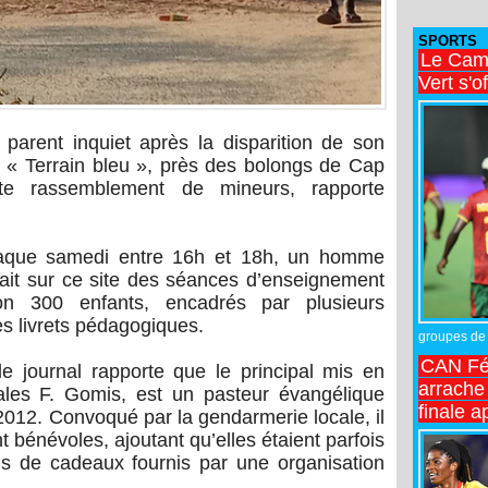
SPORTS
Le Came
Vert s'o
parent inquiet après la disparition de son
u « Terrain bleu », près des bolongs de Cap
ste rassemblement de mineurs, rapporte
aque samedi entre 16h et 18h, un homme
it sur ce site des séances d’enseignement
ron 300 enfants, encadrés par plusieurs
es livrets pédagogiques.
groupes de 
CAN Fé
le journal rapporte que le principal mis en
arrache 
tiales F. Gomis, est un pasteur évangélique
finale a
 2012. Convoqué par la gendarmerie locale, il
nt bénévoles, ajoutant qu’elles étaient parfois
s de cadeaux fournis par une organisation