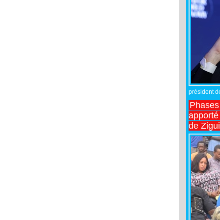
président de
Phases 
apporté
de Zigu