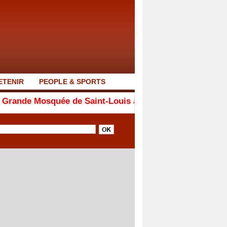
ETENIR
PEOPLE & SPORTS
 de Saint-Louis a été érigée entre 1838 et 1846...fruit 