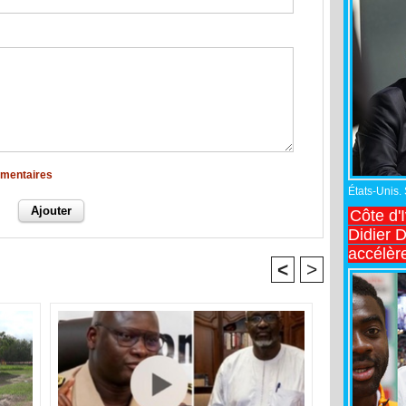
mmentaires
États-Unis.
Côte d'
Didier 
accélèr
<
>