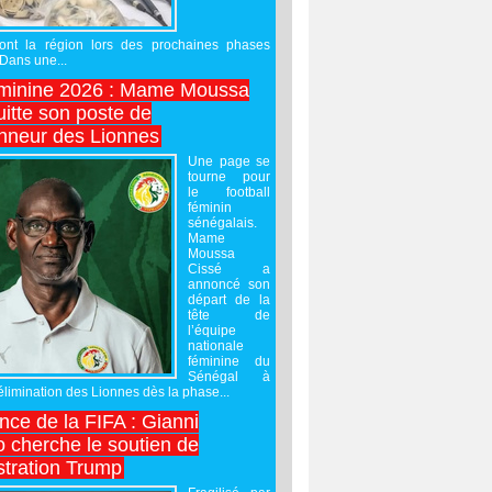
ront la région lors des prochaines phases
 Dans une...
minine 2026 : Mame Moussa
uitte son poste de
onneur des Lionnes
Une page se
tourne pour
le football
féminin
sénégalais.
Mame
Moussa
Cissé a
annoncé son
départ de la
tête de
l’équipe
nationale
féminine du
Sénégal à
’élimination des Lionnes dès la phase...
nce de la FIFA : Gianni
o cherche le soutien de
stration Trump