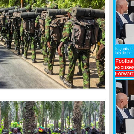
l'organisati
loin de la...
Footbal
excuses 
Forward