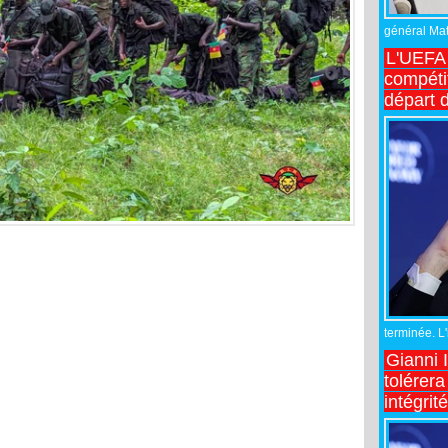
général Matt
L'UEFA 
compétit
départ d
terminée. L
Gianni 
tolérera
intégrit