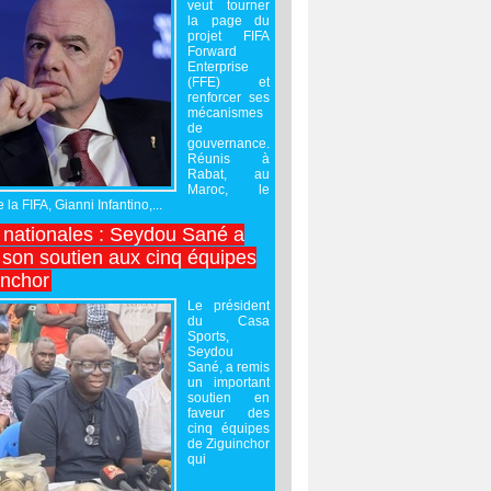
veut tourner
la page du
projet FIFA
Forward
Enterprise
(FFE) et
renforcer ses
mécanismes
de
gouvernance.
Réunis à
Rabat, au
Maroc, le
 la FIFA, Gianni Infantino,...
nationales : Seydou Sané a
 son soutien aux cinq équipes
inchor
Le président
du Casa
Sports,
Seydou
Sané, a remis
un important
soutien en
faveur des
cinq équipes
de Ziguinchor
qui