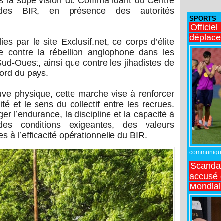
us la supervision du Commandant du Centre
 des BIR, en présence des autorités
SPORTS
Officiel
déplac
ies par le site Exclusif.net, ce corps d’élite
e contre la rébellion anglophone dans les
ud-Ouest, ainsi que contre les jihadistes de
ord du pays.
ve physique, cette marche vise à renforcer
rité et le sens du collectif entre les recrues.
er l’endurance, la discipline et la capacité à
es conditions exigeantes, des valeurs
 à l’efficacité opérationnelle du BIR.
communiqué,
Scandal
accusé d
Mondial