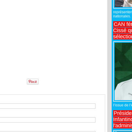
représente
nationales.
CAN fé
Cissé q
sélecti
l’issue de l
Préside
Infantin
l'admini