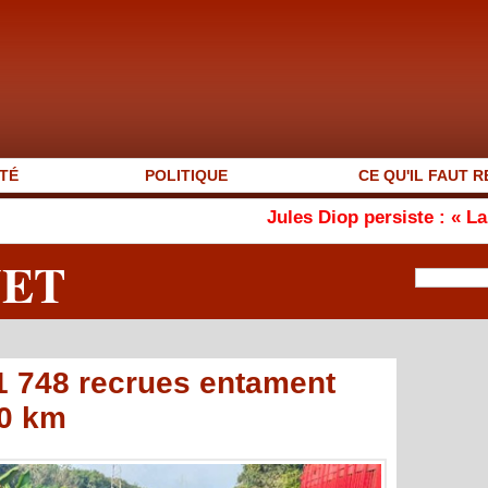
TÉ
POLITIQUE
CE QU'IL FAUT R
Jules Diop persiste : « La Grande Mosquée
NET
1 748 recrues entament
0 km