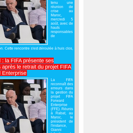
tenu une
réunion de
crise au
Maroc,
mercredi 5
août, avec de
hauts
responsables
de
on. Cette rencontre s'est déroulée à huis clos,
l : la FIFA présente ses
après le retrait du projet FIFA
 Enterprise
La FIFA
reconnaît des
erreurs dans
la gestion du
projet FIFA
Forward
Enterprise
(FFE). Réunis
à Rabat, au
Maroc, le
président de
l'instance,
Gianni