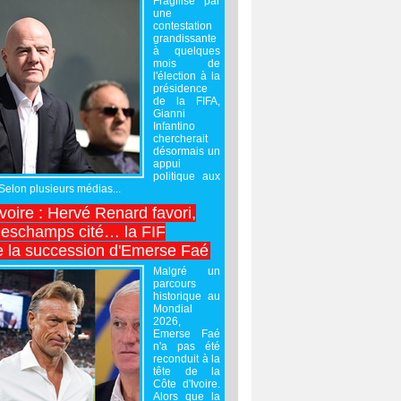
Fragilisé par
une
contestation
grandissante
à quelques
mois de
l'élection à la
présidence
de la FIFA,
Gianni
Infantino
chercherait
désormais un
appui
politique aux
 Selon plusieurs médias...
Ivoire : Hervé Renard favori,
Deschamps cité… la FIF
e la succession d'Emerse Faé
Malgré un
parcours
historique au
Mondial
2026,
Emerse Faé
n'a pas été
reconduit à la
tête de la
Côte d'Ivoire.
Alors que la