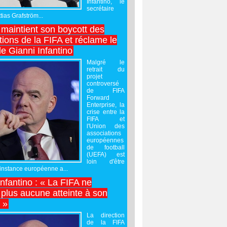
Infantino, le
secrétaire
ias Grafström...
maintient son boycott des
ions de la FIFA et réclame le
e Gianni Infantino
Malgré le
retrait du
projet
controversé
de FIFA
Forward
Enterprise, la
crise entre la
FIFA et
l'Union des
associations
européennes
de football
(UEFA) est
loin d'être
'instance européenne a...
Infantino : « La FIFA ne
 plus aucune atteinte à son
é »
La direction
de la FIFA