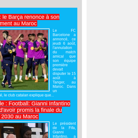
 : le Barça renonce à son
ement au Maroc
Le FC
Barcelone a
annoncé, ce
jeudi 6 août,
l'annulation
du match
amical que
son équipe
première
devait
disputer le 15
août à
Tanger, au
Maroc. Dans
un
 le club catalan explique que...
e : Football: Gianni Infantino
'avoir promis la finale du
 2030 au Maroc
Le président
de la Fifa,
Gianni
Infantino, a