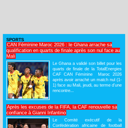
SPORTS
CAN Féminine Maroc 2026 : le Ghana arrache sa
qualification en quarts de finale après son nul face au
Mali
Le Ghana a validé son billet pour les
quarts de finale de la TotalEnergies
CAF CAN Féminine Maroc 2026
après avoir arraché un match nul (1-
1) face au Mali, jeudi, au terme d'une
rencontre...
Après les excuses de la FIFA, la CAF renouvelle sa
confiance à Gianni Infantino
Le Comité exécutif de la
Confédération africaine de football