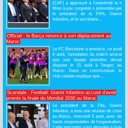
(CAF) a approuvé à l'unanimité la «
Mise à jour conjointe » présentée par
le président de la FIFA, Gianni
Infantino, et le secrétaire...
Officiel : le Barça renonce à son déplacement au
Maroc
Le FC Barcelone a annoncé, ce jeudi
6 août, l'annulation du match amical
que son équipe première devait
disputer le 15 août à Tanger, au
Maroc. Dans un communiqué, le
club catalan explique que...
Scandale : Football: Gianni Infantino accusé d'avoir
promis la finale du Mondial 2030 au Maroc
Le président de la Fifa, Gianni
Infantino, a tenu une réunion de crise
au Maroc, mercredi 5 août, avec de
hauts responsables de l'organisation.
Cette rencontre s'est déroulée à huis