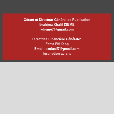
Gérant et Directeur Général de Publication
Ibrahima Khalil DIEME,
kdieme7@gmail.com
Directrice Financière Générale:.
Fanta Fifi Diop
Email: exclusif7@gmail.com
Inscription au site