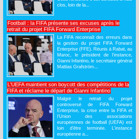
clos, loin de la...
Football : la FIFA présente ses excuses après le
retrait du projet FIFA Forward Enterprise
La FIFA reconnaît des erreurs dans
la gestion du projet FIFA Forward
Enterprise (FFE). Réunis à Rabat, au
Maroc, le président de l'instance,
Gianni Infantino, le secrétaire général
Mattias Grafström...
L'UEFA maintient son boycott des compétitions de la
FIFA et réclame le départ de Gianni Infantino
Malgré le retrait du projet
controversé de FIFA Forward
Enterprise, la crise entre la FIFA et
l'Union des associations
européennes de football (UEFA) est
loin d'être terminée. L'instance
européenne a...