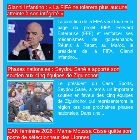
Gianni Infantino : « La FIFA ne tolérera plus aucune
atteinte à son intégrité »
La direction de la FIFA veut tourner la
page du projet FIFA Forward
Enterprise (FFE) et renforcer ses
mécanismes de gouvernance.
Réunis à Rabat, au Maroc, le
président de la FIFA, Gianni
Infantino,...
Phases nationales : Seydou Sané a apporté son
soutien aux cinq équipes de Ziguinchor
Le président du Casa Sports,
Seydou Sané, a remis un important
soutien en faveur des cinq équipes
de Ziguinchor qui représenteront la
région lors des prochaines phases
nationales. Dans une...
CAN féminine 2026 : Mame Moussa Cissé quitte son
poste de sélectionneur des Lionnes