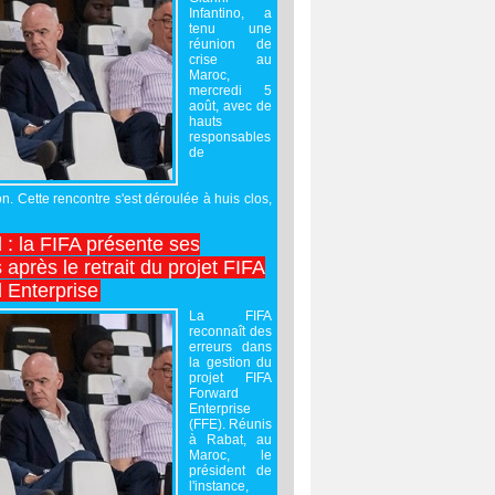
Infantino, a
tenu une
réunion de
crise au
Maroc,
mercredi 5
août, avec de
hauts
responsables
de
on. Cette rencontre s'est déroulée à huis clos,
l : la FIFA présente ses
après le retrait du projet FIFA
 Enterprise
La FIFA
reconnaît des
erreurs dans
la gestion du
projet FIFA
Forward
Enterprise
(FFE). Réunis
à Rabat, au
Maroc, le
président de
l'instance,