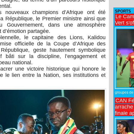
ntal.
SPORTS
es nouveaux champions d’Afrique ont été
Le Came
 la République, le Premier ministre ainsi que
Vert s'o
u Gouvernement, dans une atmosphère
et d’émotion partagée.
ennelle, le capitaine des Lions, Kalidou
mise officielle de la Coupe d’Afrique des
 République, geste hautement symbolique
if bâti sur la discipline, l’engagement et
peau national.
sacrer une victoire historique qui honore le
le lien entre la Nation, ses institutions et
groupes de 
CAN Fé
arrache 
finale a