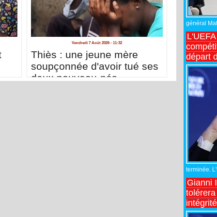
général Matt
L'UEFA 
Vendredi 7 Août 2026 - 11:32
compétit
t
Thiès : une jeune mère
départ d
soupçonnée d'avoir tué ses
deux nouveau-nés
terminée. L
Gianni 
tolérera
intégrit