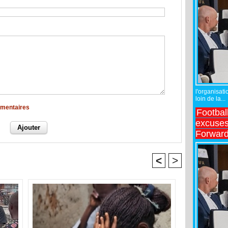
l'organisati
loin de la...
mmentaires
Footbal
excuses 
Forward
<
>