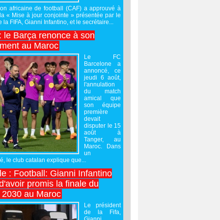
on africaine de football (CAF) a approuvé à
 la « Mise à jour conjointe » présentée par le
 la FIFA, Gianni Infantino, et le secrétaire...
 : le Barça renonce à son
ement au Maroc
Le FC
Barcelone a
annoncé, ce
jeudi 6 août,
l'annulation
du match
amical que
son équipe
première
devait
disputer le 15
août à
Tanger, au
Maroc. Dans
un
 le club catalan explique que...
e : Football: Gianni Infantino
'avoir promis la finale du
 2030 au Maroc
Le président
de la Fifa,
Gianni