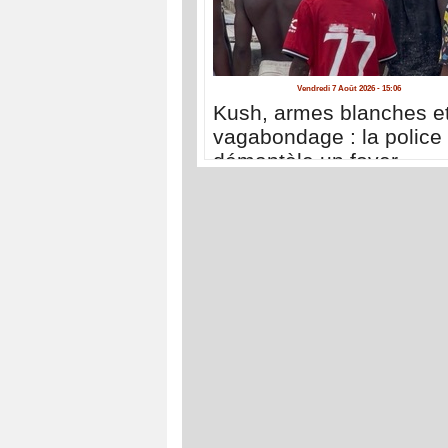
Vendredi 7 Août 2026 - 15:06
Kush, armes blanches e
vagabondage : la police
démantèle un foyer
d'insécurité à la Médina