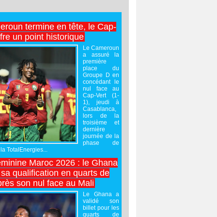
roun termine en tête, le Cap-
ffre un point historique
Le Cameroun
a assuré la
première
place du
Groupe D en
concédant le
nul face au
Cap-Vert (1-
1), jeudi à
Casablanca,
lors de la
troisième et
dernière
journée de la
phase de
la TotalEnergies...
minine Maroc 2026 : le Ghana
sa qualification en quarts de
près son nul face au Mali
Le Ghana a
validé son
billet pour les
quarts de