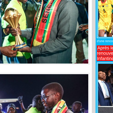
d'une rencon
Après l
renouve
Infantin