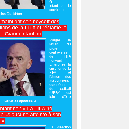
Gianni
Infantino, le
secrétaire
ias Grafström...
maintient son boycott des
ions de la FIFA et réclame le
e Gianni Infantino
Malgré le
retrait du
projet
controversé
de FIFA
Forward
Enterprise, la
crise entre la
FIFA et
l'Union des
associations
européennes
de football
(UEFA) est
loin d'être
'instance européenne a...
Infantino : « La FIFA ne
 plus aucune atteinte à son
é »
La direction