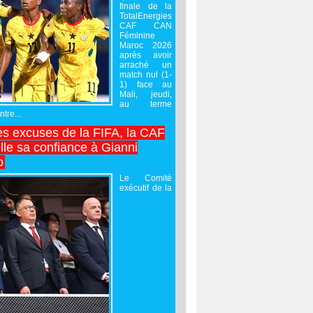
finale de la
TotalEnergies
CAF CAN
Féminine
Maroc 2026
après avoir
arraché un
match nul (1-
1) face au
Mali, jeudi,
au terme
tre...
es excuses de la FIFA, la CAF
lle sa confiance à Gianni
o
Le Comité
exécutif de la