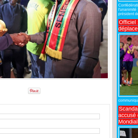
Confédérati
l'unanimité
président de
Officiel
déplac
communiqué,
Scandal
accusé d
Mondial