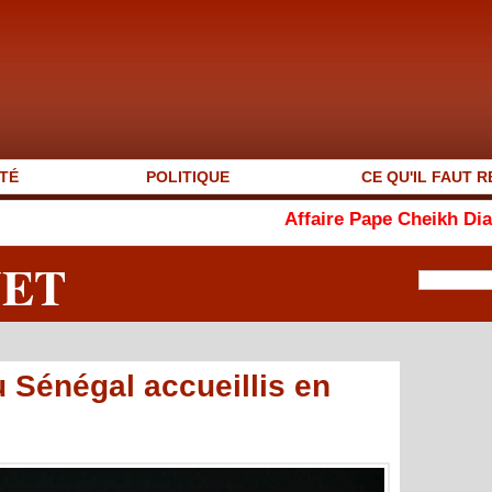
TÉ
POLITIQUE
CE QU'IL FAUT R
Affaire Pape Cheikh Diallo et Cie : non-
NET
u Sénégal accueillis en