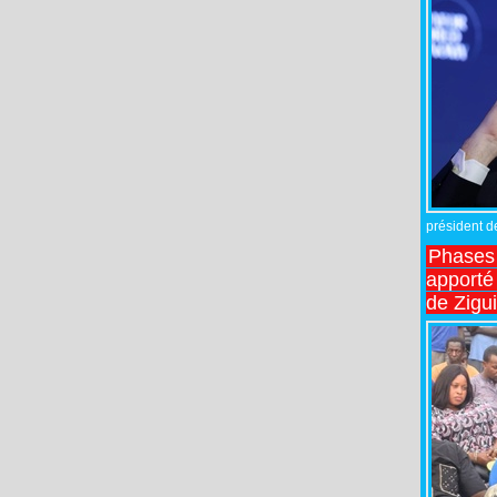
président de
Phases 
apporté
de Zigu