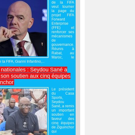
de la FIFA
veut tourner
la page du
projet FIFA
Forward
Enterprise
(FFE) et
renforcer ses
mécanismes
de
gouvernance.
Réunis à
Rabat, au
Maroc, le
 la FIFA, Gianni Infantino,...
nationales : Seydou Sané a
 son soutien aux cinq équipes
inchor
Le président
du Casa
Sports,
Seydou
Sané, a remis
un important
soutien en
faveur des
cinq équipes
de Ziguinchor
qui