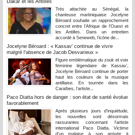
Dakar et les Antilles
Très attachée au Sénégal, la
chanteuse martiniquaise Jocelyne
Béroard souhaite un rapprochement
concret entre l'Afrique de l'Ouest et
les Antilles. Dans un entretien
accordé à Seneweb, l'icône de...
Jocelyne Béroard : « Kassav' continue de vivre
malgré l'absence de Jacob Desvarieux »
Figure emblématique du zouk et voix
féminine légendaire de Kassav',
Jocelyne Béroard continue de porter
haut les couleurs de la musique
antillaise. En tournée dans les
Caraïbes, l'artiste...
Paco Diatta hors de danger : son état de santé évolue
favorablement
Après plusieurs jours d'inquiétude,
les nouvelles sont désormais
rassurantes concernant l'artiste
international Paco Diatta. Victime
d'un malaise à son arrivée à