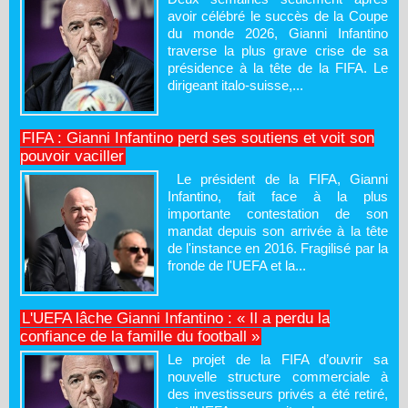
avoir célébré le succès de la Coupe
du monde 2026, Gianni Infantino
traverse la plus grave crise de sa
présidence à la tête de la FIFA. Le
dirigeant italo-suisse,...
FIFA : Gianni Infantino perd ses soutiens et voit son
pouvoir vaciller
Le président de la FIFA, Gianni
Infantino, fait face à la plus
importante contestation de son
mandat depuis son arrivée à la tête
de l'instance en 2016. Fragilisé par la
fronde de l'UEFA et la...
L'UEFA lâche Gianni Infantino : « Il a perdu la
confiance de la famille du football »
Le projet de la FIFA d’ouvrir sa
nouvelle structure commerciale à
des investisseurs privés a été retiré,