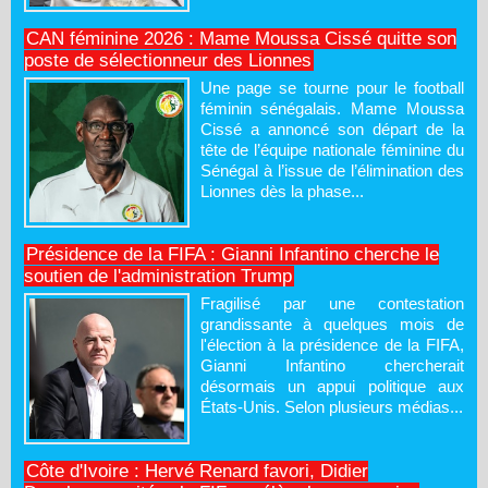
CAN féminine 2026 : Mame Moussa Cissé quitte son
poste de sélectionneur des Lionnes
Une page se tourne pour le football
féminin sénégalais. Mame Moussa
Cissé a annoncé son départ de la
tête de l’équipe nationale féminine du
Sénégal à l’issue de l’élimination des
Lionnes dès la phase...
Présidence de la FIFA : Gianni Infantino cherche le
soutien de l'administration Trump
Fragilisé par une contestation
grandissante à quelques mois de
l'élection à la présidence de la FIFA,
Gianni Infantino chercherait
désormais un appui politique aux
États-Unis. Selon plusieurs médias...
Côte d'Ivoire : Hervé Renard favori, Didier