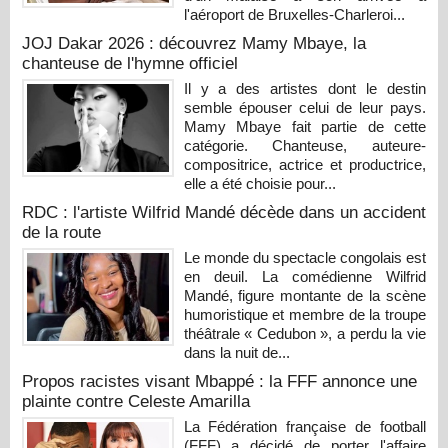
l'aéroport de Bruxelles-Charleroi...
JOJ Dakar 2026 : découvrez Mamy Mbaye, la
chanteuse de l'hymne officiel
Il y a des artistes dont le destin
semble épouser celui de leur pays.
Mamy Mbaye fait partie de cette
catégorie. Chanteuse, auteure-
compositrice, actrice et productrice,
elle a été choisie pour...
RDC : l'artiste Wilfrid Mandé décède dans un accident
de la route
Le monde du spectacle congolais est
en deuil. La comédienne Wilfrid
Mandé, figure montante de la scène
humoristique et membre de la troupe
théâtrale « Cedubon », a perdu la vie
dans la nuit de...
Propos racistes visant Mbappé : la FFF annonce une
plainte contre Celeste Amarilla
La Fédération française de football
(FFF) a décidé de porter l'affaire