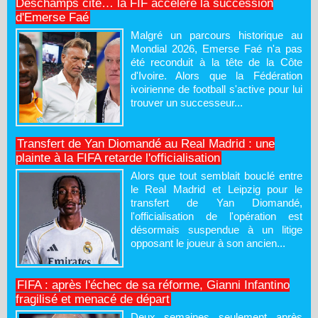
Deschamps cité… la FIF accélère la succession
d'Emerse Faé
Malgré un parcours historique au
Mondial 2026, Emerse Faé n'a pas
été reconduit à la tête de la Côte
d'Ivoire. Alors que la Fédération
ivoirienne de football s'active pour lui
trouver un successeur...
Transfert de Yan Diomandé au Real Madrid : une
plainte à la FIFA retarde l'officialisation
Alors que tout semblait bouclé entre
le Real Madrid et Leipzig pour le
transfert de Yan Diomandé,
l'officialisation de l'opération est
désormais suspendue à un litige
opposant le joueur à son ancien...
FIFA : après l'échec de sa réforme, Gianni Infantino
fragilisé et menacé de départ
Deux semaines seulement après