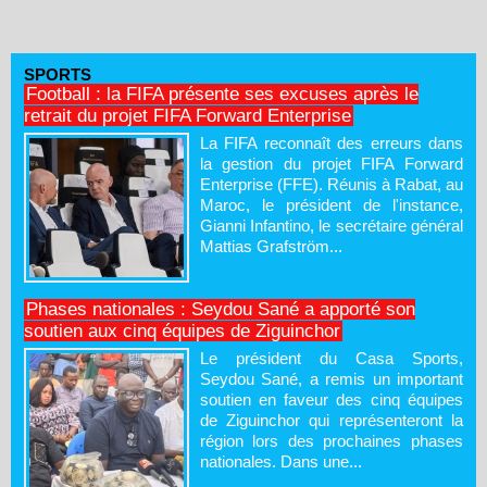
SPORTS
Football : la FIFA présente ses excuses après le
retrait du projet FIFA Forward Enterprise
La FIFA reconnaît des erreurs dans
la gestion du projet FIFA Forward
Enterprise (FFE). Réunis à Rabat, au
Maroc, le président de l'instance,
Gianni Infantino, le secrétaire général
Mattias Grafström...
Phases nationales : Seydou Sané a apporté son
soutien aux cinq équipes de Ziguinchor
Le président du Casa Sports,
Seydou Sané, a remis un important
soutien en faveur des cinq équipes
de Ziguinchor qui représenteront la
région lors des prochaines phases
nationales. Dans une...