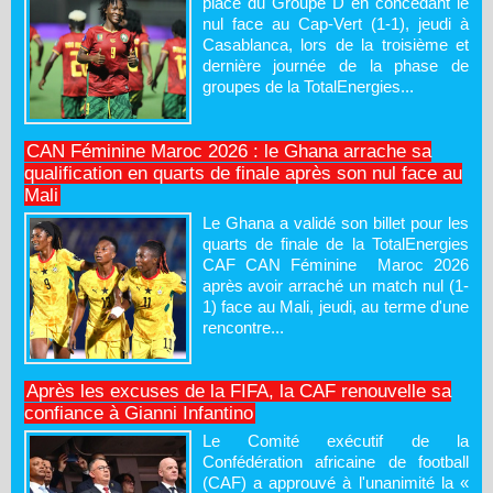
place du Groupe D en concédant le
nul face au Cap-Vert (1-1), jeudi à
Casablanca, lors de la troisième et
dernière journée de la phase de
groupes de la TotalEnergies...
CAN Féminine Maroc 2026 : le Ghana arrache sa
qualification en quarts de finale après son nul face au
Mali
Le Ghana a validé son billet pour les
quarts de finale de la TotalEnergies
CAF CAN Féminine Maroc 2026
après avoir arraché un match nul (1-
1) face au Mali, jeudi, au terme d'une
rencontre...
Après les excuses de la FIFA, la CAF renouvelle sa
confiance à Gianni Infantino
Le Comité exécutif de la
Confédération africaine de football
(CAF) a approuvé à l'unanimité la «