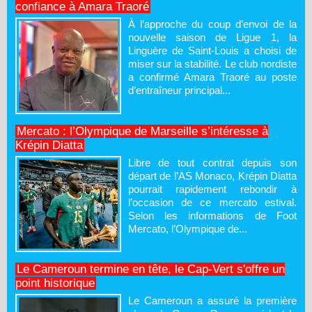
confiance à Amara Traoré
À l’approche du coup d’envoi de la
nouvelle saison de Ligue 1, la
Linguère de Saint-Louis a choisi de
miser sur la stabilité. Le club nordiste
a confirmé Amara Traoré au poste
d’entraîneur principal...
Mercato : l’Olympique de Marseille s’intéresse à
Krépin Diatta
Libre de tout contrat depuis son
départ de l’AS Monaco, Krépin Diatta
pourrait rapidement rebondir à
l’occasion de ce mercato estival.
Selon les informations de Foot
Mercato, l’Olympique de...
Le Cameroun termine en tête, le Cap-Vert s'offre un
point historique
Le Cameroun a assuré la première