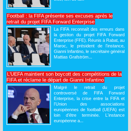
Football : la FIFA présente ses excuses après le
retrait du projet FIFA Forward Enterprise
La FIFA reconnaît des erreurs dans
la gestion du projet FIFA Forward
Enterprise (FFE). Réunis à Rabat, au
Maroc, le président de l'instance,
Gianni Infantino, le secrétaire général
Mattias Grafström...
L'UEFA maintient son boycott des compétitions de la
FIFA et réclame le départ de Gianni Infantino
Malgré le retrait du projet
controversé de FIFA Forward
Enterprise, la crise entre la FIFA et
l'Union des associations
européennes de football (UEFA) est
loin d'être terminée. L'instance
européenne a...