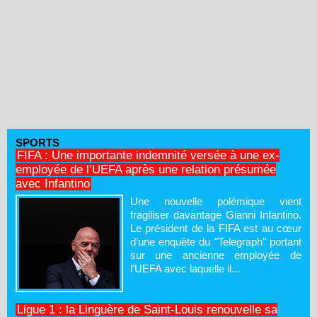
SPORTS
FIFA : Une importante indemnité versée à une ex-
employée de l’UEFA après une relation présumée
avec Infantino
Une nouvelle polémique vient
fragiliser davantage Gianni Infantino.
Le président de la FIFA est au cœur
d’une enquête du "Telegraph" portant
sur une ancienne employée de
l’UEFA avec laquelle il...
Ligue 1 : la Linguère de Saint-Louis renouvelle sa