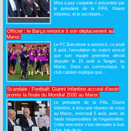
Mise à jour conjointe » présentée par
le président de la FIFA, Gianni
Infantino, et le secrétaire...
Officiel : le Barça renonce à son déplacement au
Maroc
Le FC Barcelone a annoncé, ce jeudi
6 août, l'annulation du match amical
que son équipe première devait
disputer le 15 août à Tanger, au
Maroc. Dans un communiqué, le
club catalan explique que...
Scandale : Football: Gianni Infantino accusé d'avoir
promis la finale du Mondial 2030 au Maroc
Le président de la Fifa, Gianni
Infantino, a tenu une réunion de crise
au Maroc, mercredi 5 août, avec de
hauts responsables de l'organisation.
Cette rencontre s'est déroulée à huis
clos, loin de la...