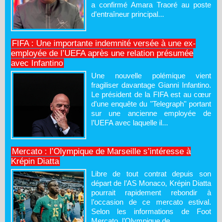
a confirmé Amara Traoré au poste
d’entraîneur principal...
FIFA : Une importante indemnité versée à une ex-
employée de l’UEFA après une relation présumée
avec Infantino
Une nouvelle polémique vient
fragiliser davantage Gianni Infantino.
Le président de la FIFA est au cœur
d’une enquête du "Telegraph" portant
sur une ancienne employée de
l’UEFA avec laquelle il...
Mercato : l’Olympique de Marseille s’intéresse à
Krépin Diatta
Libre de tout contrat depuis son
départ de l’AS Monaco, Krépin Diatta
pourrait rapidement rebondir à
l’occasion de ce mercato estival.
Selon les informations de Foot
Mercato, l’Olympique de...