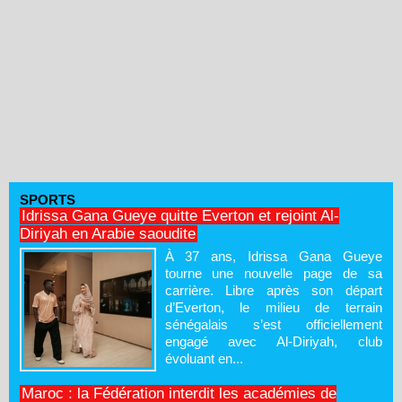
SPORTS
Idrissa Gana Gueye quitte Everton et rejoint Al-
Diriyah en Arabie saoudite
À 37 ans, Idrissa Gana Gueye
tourne une nouvelle page de sa
carrière. Libre après son départ
d’Everton, le milieu de terrain
sénégalais s’est officiellement
engagé avec Al-Diriyah, club
évoluant en...
Maroc : la Fédération interdit les académies de