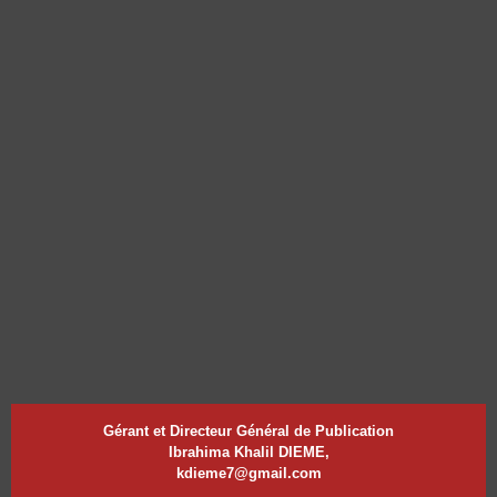
Gérant et Directeur Général de Publication
Ibrahima Khalil DIEME,
kdieme7@gmail.com