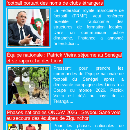
football portant des noms de clubs étrangers
La Fédération royale marocaine de
football (FRMF) veut renforcer
l’identité et l’autonomie des
structures de formation locales.
Dans un communiqué publié
dimanche, l’instance a annoncé
l’interdiction...
Équipe nationale : Patrick Vieira séjourne au Sénégal
et se rapproche des Lions
Pressenti pour prendre les
commandes de l’équipe nationale de
football du Sénégal après la
décevante campagne des Lions à la
Coupe du monde 2026, Patrick
Vieira est déjà au pays de la
Teranga....
Phases nationales ONCAV 2026 : Seydou Sané vole
au secours des équipes de Ziguinchor
Pour les phases nationales de