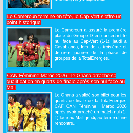
Le Cameroun termine en tête, le Cap-Vert s'offre un
point historique
Le Cameroun a assuré la première
place du Groupe D en concédant le
nul face au Cap-Vert (1-1), jeudi à
Casablanca, lors de la troisième et
dernière journée de la phase de
groupes de la TotalEnergies...
CAN Féminine Maroc 2026 : le Ghana arrache sa
qualification en quarts de finale après son nul face au
Mali
Le Ghana a validé son billet pour les
quarts de finale de la TotalEnergies
CAF CAN Féminine Maroc 2026
après avoir arraché un match nul (1-
1) face au Mali, jeudi, au terme d'une
rencontre...