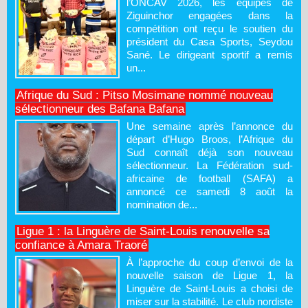
l’ONCAV 2026, les équipes de
Ziguinchor engagées dans la
compétition ont reçu le soutien du
président du Casa Sports, Seydou
Sané. Le dirigeant sportif a remis
un...
Afrique du Sud : Pitso Mosimane nommé nouveau
sélectionneur des Bafana Bafana
Une semaine après l’annonce du
départ d’Hugo Broos, l’Afrique du
Sud connaît déjà son nouveau
sélectionneur. La Fédération sud-
africaine de football (SAFA) a
annoncé ce samedi 8 août la
nomination de...
Ligue 1 : la Linguère de Saint-Louis renouvelle sa
confiance à Amara Traoré
À l’approche du coup d’envoi de la
nouvelle saison de Ligue 1, la
Linguère de Saint-Louis a choisi de
miser sur la stabilité. Le club nordiste