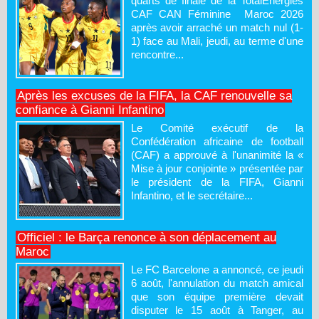
quarts de finale de la TotalEnergies
CAF CAN Féminine Maroc 2026
après avoir arraché un match nul (1-
1) face au Mali, jeudi, au terme d'une
rencontre...
Après les excuses de la FIFA, la CAF renouvelle sa
confiance à Gianni Infantino
Le Comité exécutif de la
Confédération africaine de football
(CAF) a approuvé à l'unanimité la «
Mise à jour conjointe » présentée par
le président de la FIFA, Gianni
Infantino, et le secrétaire...
Officiel : le Barça renonce à son déplacement au
Maroc
Le FC Barcelone a annoncé, ce jeudi
6 août, l'annulation du match amical
que son équipe première devait
disputer le 15 août à Tanger, au