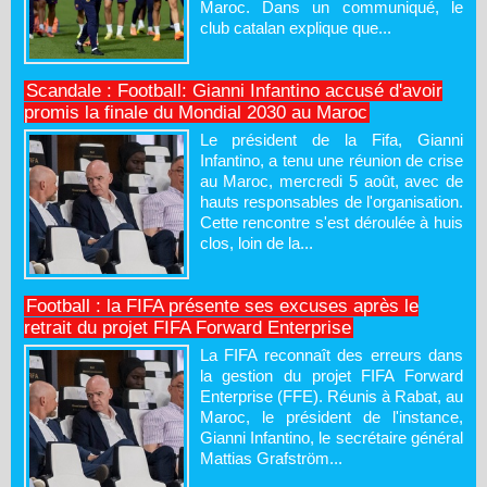
Maroc. Dans un communiqué, le
club catalan explique que...
Scandale : Football: Gianni Infantino accusé d'avoir
promis la finale du Mondial 2030 au Maroc
Le président de la Fifa, Gianni
Infantino, a tenu une réunion de crise
au Maroc, mercredi 5 août, avec de
hauts responsables de l'organisation.
Cette rencontre s'est déroulée à huis
clos, loin de la...
Football : la FIFA présente ses excuses après le
retrait du projet FIFA Forward Enterprise
La FIFA reconnaît des erreurs dans
la gestion du projet FIFA Forward
Enterprise (FFE). Réunis à Rabat, au
Maroc, le président de l'instance,
Gianni Infantino, le secrétaire général
Mattias Grafström...