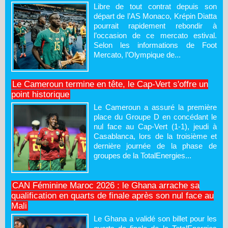
Libre de tout contrat depuis son
départ de l’AS Monaco, Krépin Diatta
pourrait rapidement rebondir à
l’occasion de ce mercato estival.
Selon les informations de Foot
Mercato, l’Olympique de...
Le Cameroun termine en tête, le Cap-Vert s'offre un
point historique
Le Cameroun a assuré la première
place du Groupe D en concédant le
nul face au Cap-Vert (1-1), jeudi à
Casablanca, lors de la troisième et
dernière journée de la phase de
groupes de la TotalEnergies...
CAN Féminine Maroc 2026 : le Ghana arrache sa
qualification en quarts de finale après son nul face au
Mali
Le Ghana a validé son billet pour les