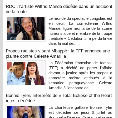
RDC : l'artiste Wilfrid Mandé décède dans un accident
de la route
Le monde du spectacle congolais est
en deuil. La comédienne Wilfrid
Mandé, figure montante de la scène
humoristique et membre de la troupe
théâtrale « Cedubon », a perdu la vie
dans la nuit de...
Propos racistes visant Mbappé : la FFF annonce une
plainte contre Celeste Amarilla
La Fédération française de football
(FFF) a décidé de porter l'affaire
devant la justice après les propos à
caractère raciste attribués à la
sénatrice paraguayenne Celeste
Amarilla à l'encontre de...
Bonnie Tyler, interprète de « Total Eclipse of the Heart
», est décédée
La chanteuse galloise Bonnie Tyler
est décédée ce jeudi 9 juillet au
Portugal à l'âge de 75 ans, selon une