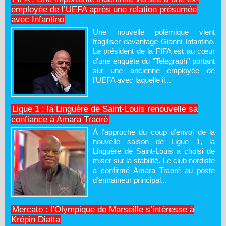
employée de l’UEFA après une relation présumée
avec Infantino
Une nouvelle polémique vient
fragiliser davantage Gianni Infantino.
Le président de la FIFA est au cœur
d’une enquête du "Telegraph" portant
sur une ancienne employée de
l’UEFA avec laquelle il...
Ligue 1 : la Linguère de Saint-Louis renouvelle sa
confiance à Amara Traoré
À l’approche du coup d’envoi de la
nouvelle saison de Ligue 1, la
Linguère de Saint-Louis a choisi de
miser sur la stabilité. Le club nordiste
a confirmé Amara Traoré au poste
d’entraîneur principal...
Mercato : l’Olympique de Marseille s’intéresse à
Krépin Diatta