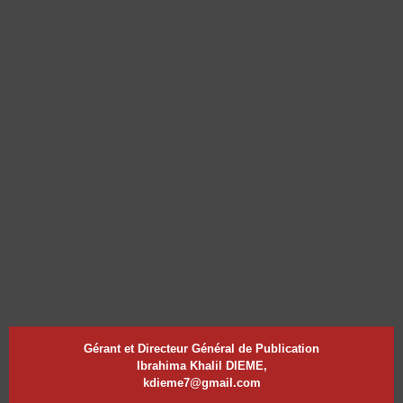
Gérant et Directeur Général de Publication
Ibrahima Khalil DIEME,
kdieme7@gmail.com